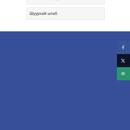
Шуурхай штаб