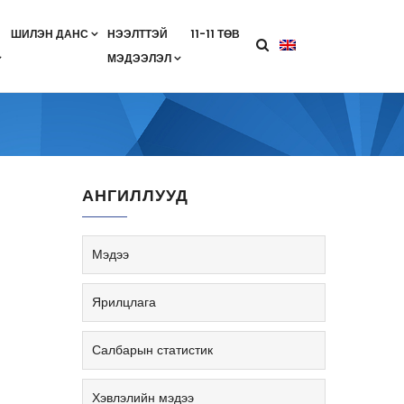
ШИЛЭН ДАНС
НЭЭЛТТЭЙ
11-11 ТӨВ
МЭДЭЭЛЭЛ
агааны хөтөлбөр
лэлт
ан гэрээ
ө
Салбарын жендерийн бодлого
АНГИЛЛУУД
Мэдээ
Ярилцлага
Салбарын статистик
Хэвлэлийн мэдээ