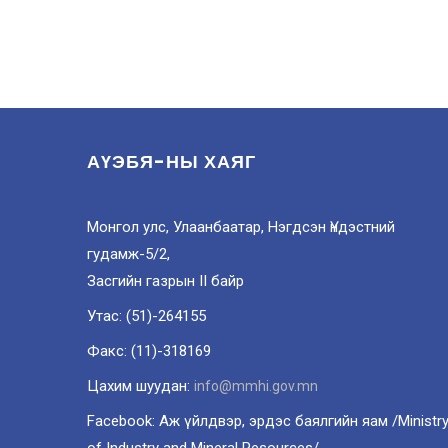
АҮЭБЯ-НЫ ХАЯГ
Монгол улс, Улаанбаатар, Нэгдсэн Үндэстний
гудамж-5/2,
Засгийн газрын II байр
Утас: (51)-264155
Факс: (11)-318169
Цахим шуудан:
info@mmhi.gov.mn
Facebook: Аж үйлдвэр, эрдэс баялгийн яам /Ministr