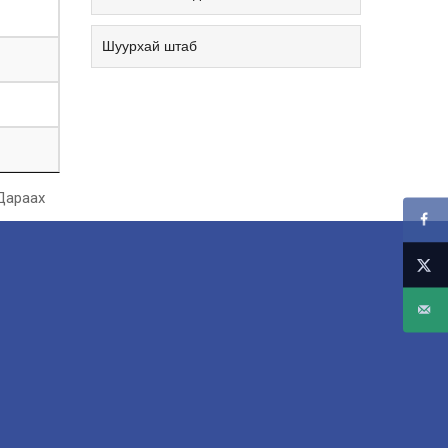
Шуурхай штаб
Дараах