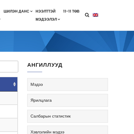
ШИЛЭН ДАНС
НЭЭЛТТЭЙ
11-11 ТӨВ
МЭДЭЭЛЭЛ
агааны хөтөлбөр
лэлт
ан гэрээ
ө
Салбарын жендерийн бодлого
АНГИЛЛУУД
Мэдээ
Ярилцлага
Салбарын статистик
Хэвлэлийн мэдээ