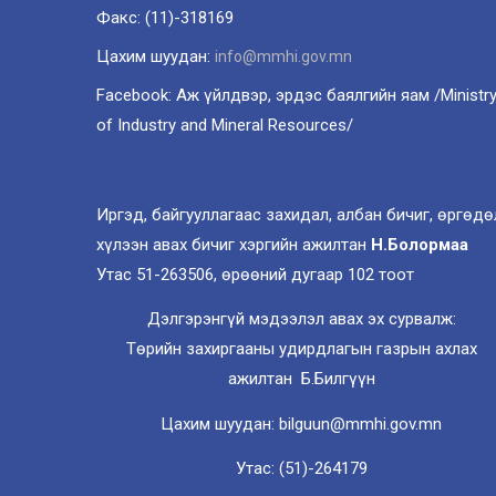
Факс: (11)-318169
Цахим шуудан:
info@mmhi.gov.mn
Facebook: Аж үйлдвэр, эрдэс баялгийн яам /Ministr
of Industry and Mineral Resources/
Иргэд, байгууллагаас захидал, албан бичиг, өргөдө
хүлээн авах бичиг хэргийн ажилтан
Н.Болормаа
Утас 51-263506, өрөөний дугаар 102 тоот
Дэлгэрэнгүй мэдээлэл авах эх сурвалж:
Төрийн захиргааны удирдлагын газрын ахлах
ажилтан Б.Билгүүн
Цахим шуудан: bilguun@mmhi.gov.mn
Утас: (51)-264179