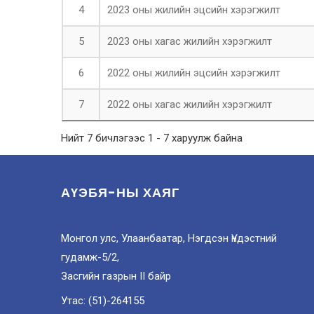
4
2023 оны жилийн эцсийн хэрэгжилт
5
2023 оны хагас жилийн хэрэгжилт
6
2022 оны жилийн эцсийн хэрэгжилт
7
2022 оны хагас жилийн хэрэгжилт
Нийт 7 бичлэгээс 1 - 7 харуулж байна
АҮЭБЯ-НЫ ХАЯГ
Монгол улс, Улаанбаатар, Нэгдсэн Үндэстний
гудамж-5/2,
Засгийн газрын II байр
Утас: (51)-264155