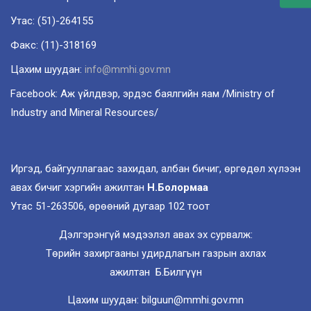
Утас: (51)-264155
Факс: (11)-318169
Цахим шуудан:
info@mmhi.gov.mn
Facebook: Аж үйлдвэр, эрдэс баялгийн яам /Ministry of
Industry and Mineral Resources/
Иргэд, байгууллагаас захидал, албан бичиг, өргөдөл хүлээн
авах бичиг хэргийн ажилтан
Н.Болормаа
Утас 51-263506, өрөөний дугаар 102 тоот
Дэлгэрэнгүй мэдээлэл авах эх сурвалж:
Төрийн захиргааны удирдлагын газрын ахлах
ажилтан Б.Билгүүн
Цахим шуудан: bilguun@mmhi.gov.mn