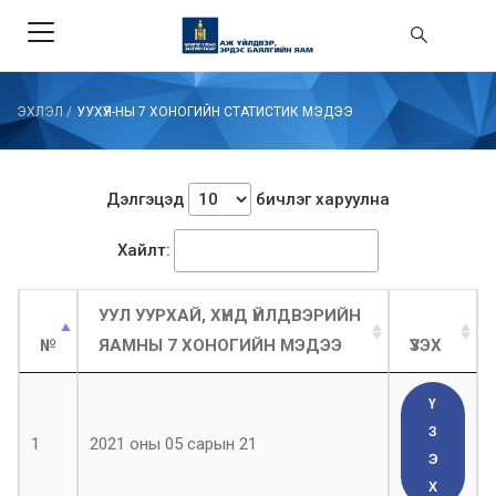
ЭХЛЭЛ
/
УУХҮЯ-НЫ 7 ХОНОГИЙН СТАТИСТИК МЭДЭЭ
Дэлгэцэд
бичлэг харуулна
Хайлт:
УУЛ УУРХАЙ, ХҮНД ҮЙЛДВЭРИЙН
№
ЯАМНЫ 7 ХОНОГИЙН МЭДЭЭ
ҮЗЭХ
Ү
З
1
2021 оны 05 сарын 21
Э
Х