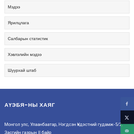
Мэдээ
Ярилцлага
Салбарын статистик
Хэвлэлийн мэдээ
Шуурхай штаб
АҮЭБЯ-НЫ ХАЯГ
Монгол улс, Улаанбаатар, Нэгдсэн Үндэстний гудамж-5/2,
Засгийн газрын II байр