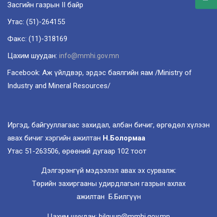
Засгийн газрын II байр
Утас: (51)-264155
Факс: (11)-318169
Цахим шуудан:
info@mmhi.gov.mn
Facebook: Аж үйлдвэр, эрдэс баялгийн яам /Ministry of
Industry and Mineral Resources/
Иргэд, байгууллагаас захидал, албан бичиг, өргөдөл хүлээн
авах бичиг хэргийн ажилтан
Н.Болормаа
Утас 51-263506, өрөөний дугаар 102 тоот
Дэлгэрэнгүй мэдээлэл авах эх сурвалж:
Төрийн захиргааны удирдлагын газрын ахлах
ажилтан Б.Билгүүн
Цахим шуудан: bilguun@mmhi.gov.mn