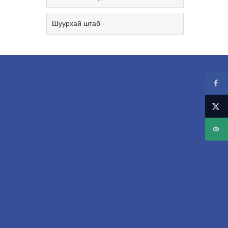
Шуурхай штаб