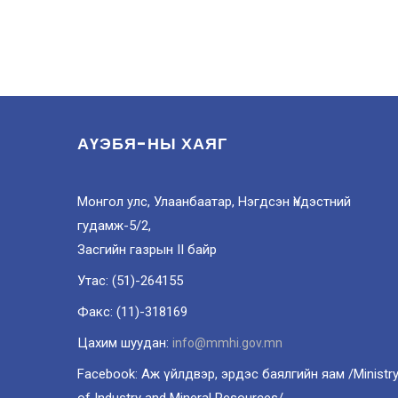
АҮЭБЯ-НЫ ХАЯГ
Монгол улс, Улаанбаатар, Нэгдсэн Үндэстний
гудамж-5/2,
Засгийн газрын II байр
Утас: (51)-264155
Факс: (11)-318169
Цахим шуудан:
info@mmhi.gov.mn
Facebook: Аж үйлдвэр, эрдэс баялгийн яам /Ministr