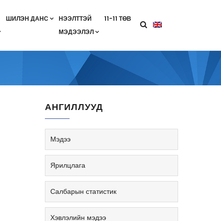
ШИЛЭН ДАНС
НЭЭЛТТЭЙ
11-11 ТӨВ
МЭДЭЭЛЭЛ
агааны хөтөлбөр
лэлт
ан гэрээ
ө
Салбарын жендерийн бодлого
АНГИЛЛУУД
Мэдээ
Ярилцлага
Салбарын статистик
Хэвлэлийн мэдээ