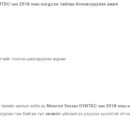
ТБС-ын 2018 оны нэгдсэн тайлан боловсруулах ажил
гэгчийг сонгон шалгаруулах журам
 төслийн ажлын алба нь
Монгол Улсын ОҮИТБС-ын 2018 оны 
йгуулах гэж байгаа тул зөвлөхийн үйлчилгээ үзүүлэх хүсэлтэй этгэ