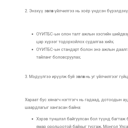
2. Энэхүү зөвлөх үйлчилгээ нь хоёр үндсэн бүрэлдэх
ОҮИТБС-ын олон талт ажлын хэсгийн шийдвэр
цар хүрээг тодорхойлох судалгаа хийх;
ОҮИТБС-ын стандарт болон энэ ажлын даалг
тайланг боловсруулах;
3. Мэдүүлгээ ирүүлж буй зөвлөх нь уг үйлчилгээг гү
Хараат бус хянагч нэгтгэгч нь гадаад, дотоодын ау
шаардлагыг хангасан байна:
Хэрэв түншлэл байгуулсан бол түүнд багтаж 
ямар оролцоотой байхыг тусгаж, Монгол Улса