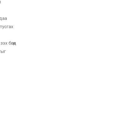
л
лдаа
тусгах
х бөгөөд
гыг