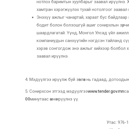
нотлох баримтын хуулбарыг заавал ирүүлнэ. Хэ
хамтран хэрэгжүүлэх тухай нотолгоог заавал 
Энэхүү ажлыг чанартай, хараат бус байдлаар 
бодит болон болзошгүй ашиг сонирхлын зөрчи
шаардлагатай. Үүнд, Монгол Улсад үйл ажилла
компаниудын санхүүгийн нэгдсэн тайланд сүүли
хэрэв сонгогдож энэ ажлыг хийхээр болбол х
заавал ирүүлнэ.
4. Мэдүүлгээ ирүүлж буй зөвлөх нь гадаад, дотоод
5. Сонирхсон этгээд мэдүүлгээ
www.tender.gov.mn
са
00
минутаас өмнө ирүүлнэ үү.
Утас: 976-