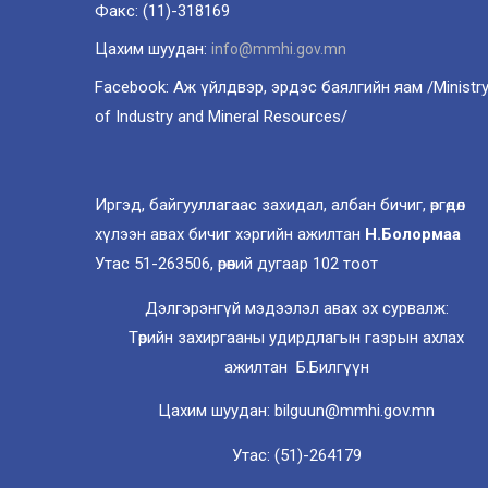
Факс: (11)-318169
Цахим шуудан:
info@mmhi.gov.mn
Facebook: Аж үйлдвэр, эрдэс баялгийн яам /Ministr
of Industry and Mineral Resources/
Иргэд, байгууллагаас захидал, албан бичиг, өргөдөл
хүлээн авах бичиг хэргийн ажилтан
Н.Болормаа
Утас 51-263506, өрөөний дугаар 102 тоот
Дэлгэрэнгүй мэдээлэл авах эх сурвалж:
Төрийн захиргааны удирдлагын газрын ахлах
ажилтан Б.Билгүүн
Цахим шуудан: bilguun@mmhi.gov.mn
Утас: (51)-264179