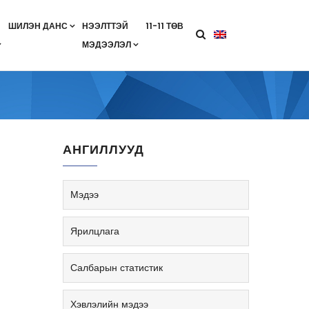
ШИЛЭН ДАНС
НЭЭЛТТЭЙ
11-11 ТӨВ
МЭДЭЭЛЭЛ
агааны хөтөлбөр
лэлт
ан гэрээ
ө
Салбарын жендерийн бодлого
АНГИЛЛУУД
Мэдээ
Ярилцлага
Салбарын статистик
Хэвлэлийн мэдээ