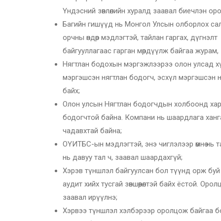
Үндэсний зөвлөлийн хуралд заавал биечлэн оро
Багийн гишүүд нь Монгол Улсын олборлох салбар
орчны өндөр мэдлэгтэй, тайлан гаргах, дүгнэлт
байгууллагаас гарган мөрдүүлж байгаа журам,
Нягтлан бодохын мэргэжлээрээ олон улсад хүлэ
мэргэшсэн нягтлан бодогч, эсхүл мэргэшсэн 
байх;
Олон улсын Нягтлан бодогчдын холбоонд хар
бодогчтой байна. Компани нь шаардлага ханг
чадавхтай байна;
ОҮИТБС-ын мэдлэгтэй, энэ чиглэлээр өмнө нь 
нь давуу тал ч, заавал шаардахгүй;
Хэрэв түншлэл байгуулсан бол түүнд орж бу
аудит хийх тусгай зөвшөөрөлтэй байх ёстой. Ор
заавал ирүүлнэ;
Хэрвээ түншлэл хэлбэрээр оролцож байгаа б