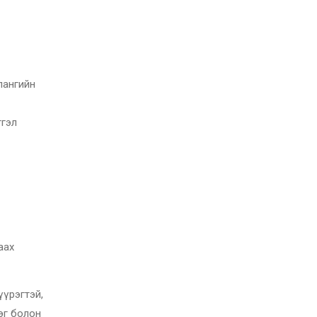
лангийн
тгэл
аах
үүрэгтэй,
эг болон