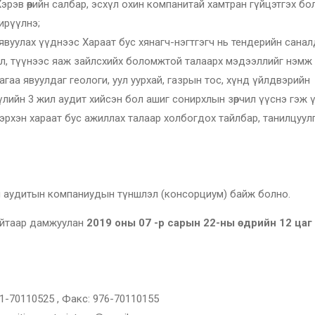
рэв өөрийн салбар, эсхүл охин компанитай хамтран гүйцэтгэх бо
ирүүлнэ;
явуулах үүднээс Хараат бус хянагч-нэгтгэгч нь тендерийн сана
л, түүнээс яаж зайлсхийх боломжтой талаарх мэдээллийг нэмж 
гаа явуулдаг геологи, уул уурхай, газрын тос, хүнд үйлдвэрийн
йн 3 жил аудит хийсэн бол ашиг сонирхлын зөрчил үүснэ гэж үзэ
эрхэн хараат бус ажиллах талаар холбогдох тайлбар, танилцуул
ын аудитын компаниудын түншлэл (консорциум) байж болно.
йтаар дамжуулан
2019 оны 07 -р сарын
22
-ны өдрийн 12 цаг
11-70110525 , Факс: 976-70110155