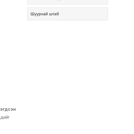
Шуурхай штаб
нэгдсэн
эдийг