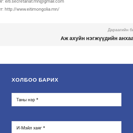
г: eiti.secretariat.mn@gmail.com
т: http://www.eitimongolia.mn/
Дараагийн б
Аж ахуйн нэгжүүдийн анха
ХОЛБОО БАРИХ