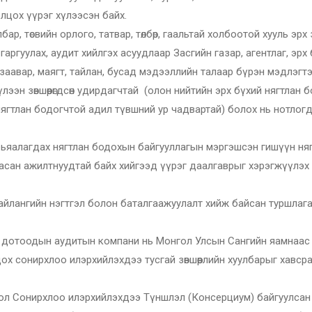
лцох үүрэг хүлээсэн байх.
, төсвийн орлого, татвар, төлбөр, гаальтай холбоотой хууль эрх
 гаргуулах, аудит хийлгэх асуудлаар Засгийн газар, агентлаг, эрх
 заавар, маягт, тайлан, бусад мэдээллийн талаар бүрэн мэдлэгтэ
эн зөвшөөрөгдсөн удирдагчтай (олон нийтийн эрх бүхий нягтлан б
нягтлан бодогчтой адил түвшний ур чадвартай) болох нь нотлог
ьяалагдах нягтлан бодохын байгууллагын мэргэшсэн гишүүн ня
асан ажилтнуудтай байх хийгээд үүрэг даалгаврыг хэрэгжүүлэх
тайлангийн нэгтгэл болон баталгаажуулалт хийж байсан туршлаг
й дотоодын аудитын компани нь Монгол Улсын Сангийн яамнаас
олцох сонирхлоо илэрхийлэхдээ тусгай зөвшөөрлийн хуулбарыг хавср
ол Сонирхлоо илэрхийлэхдээ Түншлэл (Консерциум) байгуулсан