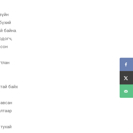
 зүйн
 бүхий
й байна.
одогч,
дсон
гтлан
атай байх
 авсан
алтаар
 тухай