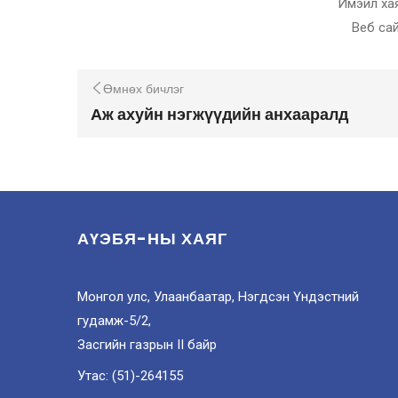
Имэйл хая
Веб сай
Өмнөх бичлэг
Аж ахуйн нэгжүүдийн анхааралд
АҮЭБЯ-НЫ ХАЯГ
Монгол улс, Улаанбаатар, Нэгдсэн Үндэстний
гудамж-5/2,
Засгийн газрын II байр
Утас: (51)-264155