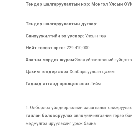
Тендер шалгаруулалтын нэр:
Монгол Улсын ОҮИ
Тендер шалгаруулалтын дугаар:
Санхүүжилтийн эх үүсвэр:
Улсын төсөв
Нийт төсөвт өртөг:
229,410,000
Хаа-ны мөрдөх журам:
Зөвлөх үйлчилгээний гүйцэт
Цахим тендер эсэх:
Хялбаршуулсан цахим
Гадаад этгээд оролцох эсэх:
Тийм
1. Олборлох үйлдвэрлэлийн засаглалыг сайжруулах
тайлан боловсруулах
зөвлөх үйлчилгээний гэрээ ба
мэдүүлгээ ирүүлэхийг урьж байна.