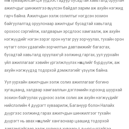
Мөн хуваарилсан цэгүүдээс гадуур бусадтай хавьталд оруулан
ажилчдыг шинжилгээ өгүүлсэн байдал зарим аж ахуйн нэгжид
гарч байна. Ажилчдын ээлж солилтыг нэгдсэн зохион
байгуулалтад оруулснаар ажилчдыг бусадтай хавьталд
орохоос сэргийлж, халдварын эрсдлээс хамгаалж, аж ахуйн
нэгжүүдийг нэгэн зэрэг орон нутаг руу зорчуулах, тухайн орон
нутагт олон удаагийн зорчилтын давтамжийг багасгах,
бусадтай хавьталд оруулахгүй ээлжинд гаргах, уул уурхайн
үйл ажиллагааг хэвийн үргэлжлүүлэх нөхцлийг бүрдүүлж, аж
ахуйн нэгжүүдэд тодорхой дэмжлэгийг үзүүлж байна.
Уул уурхайн ажилчдын ээлж солих ажиллагааг богино
хугацаанд, халдвар хамгааллын дэглэмийн хүрээнд шуурхай
зохион байгуулах үүднээс ээлж солих аж ахуйн нэгжүүдийг
нийслэлийн 4 дүүрэгт хуваарилж, Багануур болон Налайх
дүүргээс ээлжинд гарах ажилчдын шинжилгээг тухайн
дүүрэгт нь авах нөхцлийг хангаснаар цаашид тодорхой
давтамтайгаар ээлж солиход хуваарьт дүүргүүдтэйгээ