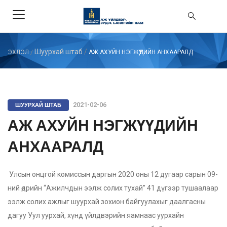
Шуурхай штаб
/
ЭХЛЭЛ
/
АЖ АХУЙН НЭГЖҮҮДИЙН АНХААРАЛД
ШУУРХАЙ ШТАБ
2021-02-06
АЖ АХУЙН НЭГЖҮҮДИЙН
АНХААРАЛД
Улсын онцгой комиссын даргын 2020 оны 12 дугаар сарын 09-
ний өдрийн “Ажилчдын ээлж солих тухай” 41 дүгээр тушаалаар
ээлж солих ажлыг шуурхай зохион байгуулахыг даалгасны
дагуу Уул уурхай, хүнд үйлдвэрийн яамнаас уурхайн