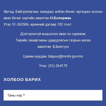
Иргэд, байгууллагаас захидал, албан бичиг, өргөдөл хүлээн
авах бичиг хэргийн ажилтан
Н.Болормаа
Утас 51-263506, өрөөний дугаар 102 тоот
Дэлгэрэнгүй мэдээлэл авах эх сурвалж:
Төрийн захиргааны удирдлагын газрын ахлах
ажилтан Б.Билгүүн
Цахим шуудан: bilguun@mmhi.gov.mn
Утас: (51)-264179
ХОЛБОО БАРИХ