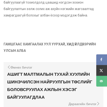
байгуулаагүй тохиолдолд цаашид нэгдсэн зохион
байгуулалтын ээлж солих аж ахуйн нэгжийн жагсаалтад
хамрагдахгүй болохыг албан ёсоор мэдэгдэж байна.
ГАМШГААС ХАМГААЛАХ УУЛ УУРХАЙ, ХҮНД ҮЙЛДВЭРИЙН
УЛСЫН АЛБА
Өмнөх бичлэг
АШИГТ МАЛТМАЛЫН ТУХАЙ ХУУЛИЙН
ШИНЭЧИЛСЭН НАЙРУУЛГЫН ТӨСЛИЙГ
БОЛОВСРУУЛАХ АЖЛЫН ХЭСЭГ
БАЙГУУЛАГДЛАА
Дараагийн бичлэг