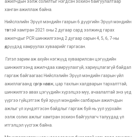
ажилчдын ээлж солилтыг нэгдсэн зохион байгуулалтаар
ханган ажиллаж байна.
Нийслэлийн Эрүүл мэндийн газрын 6 дүүргийн Эрүүл мэндийн
төвтэй хамтран 2021 оны 2 дугаар сард ээлжинд гарах
ажилчдыг PCR шинжилгээнд 2 дугаар сарын 4, 5, 6, 7-ны
өдрүүдэд хамруулах хуваарийг гаргасан.
Гэтэл зарим аж ахуйн нэгжүүд хуваарилсан цэгүүдийн
шинжилгээнд ажилчдаа хамруулахгүй, хариуцлагагүй байдал
гаргаж байгаагаас Нийслэлийн Эрүүл мэндийн газрын үйл
ажиллагаанд сөргөөр нөлөөлж, цар тахлын халдварын тархалттай,
шинжилгээ авах цэгүүдийн хүрэлцээ муу, ачаалалтай энэ үед
үүргээ гүйцэтгэж буй эрүүл мэндийн салбарын ажилчдын
ажлыг үл хүндэтгэсэн байдлыг гаргаж буй нь уул уурхайн
ээлж солих ажлыг хамтран зохион байгуулагч талуудад үл
итгэлцэл үүсгэж байна.