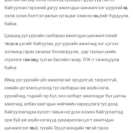
байгуулсан гэрээний дагуу ажилчдын шинжилгээг шуурхай өгөх,
ээлж солих бэлтгэл ажлын хугацааг хэмнэх нөхцлийг бүрдүүлж
байна.
Цаашид уул уурхайн салбарын ажилчдын шинжилгээний
төвлөрсөн цэгийг байгуулах, уул уурхайн ажилчид нэг цэгээс
ээлжинд гарах саналыг боловсруулж, цар тахлын үеийн
стратеги төлөвлөгөөнд тусган Засгийн газар, УОК-т танилцуулж
байна.
Иймд уул уурхайн үйл ажиллагааг эрсдэлгүй, тасралтгүй,
хэвийн үргэлжлүүлэхэд тус салбарын аж ахуйн нэгж,
уурхайчид, тэдний гэр бүл, энэ салбарт ажилладаг бүх шатны
ажилчид, албан хаагчдын нийгмийн хариуцлага тул дээд
байгууллагадаа хүсэлт тавьж нэгдсэн зохион байгуулалтад
орж буй аж ахуйн нэгжүүд хуваарилсан цэгт ажилчдын
шинжилгээг өгөөгүй, тухайн Эрүүл мэндийн төвтэй гэрээ