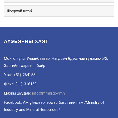
Шуурхай штаб
АҮЭБЯ-НЫ ХАЯГ
Монгол улс, Улаанбаатар, Нэгдсэн Үндэстний гудамж-5/2,
Засгийн газрын II байр
Утас: (51)-264155
Факс: (11)-318169
Цахим шуудан:
info@mmhi.gov.mn
Facebook: Аж үйлдвэр, эрдэс баялгийн яам /Ministry of
Industry and Mineral Resources/