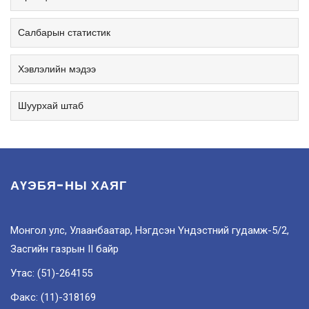
Салбарын статистик
Хэвлэлийн мэдээ
Шуурхай штаб
АҮЭБЯ-НЫ ХАЯГ
Монгол улс, Улаанбаатар, Нэгдсэн Үндэстний гудамж-5/2,
Засгийн газрын II байр
Утас: (51)-264155
Факс: (11)-318169