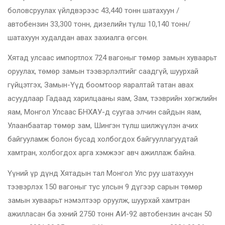
боловсруулах үйлдвэрээс 43,440 тонн шатахуун /
автобензин 33,300 тонн, дизелийн түлш 10,140 тонн/
шатахуун худалдан авах захиалга өгсөн.
Хятад улсаас импортлох 724 вагоныг төмөр замын хуваарьт
оруулах, төмөр замын тээвэрлэлтийг саадгүй, шуурхай
гүйцэтгэх, Замын-Үүд боомтоор яаралтай татан авах
асуудлаар Гадаад харилцааны яам, Зам, тээврийн хөгжлийн
яам, Монгол Улсаас БНХАУ-д суугаа элчин сайдын яам,
Улаанбаатар төмөр зам, Шингэн түлш шилжүүлэн ачих
байгууламж болон бусад холбогдох байгууллагуудтай
хамтран, холбогдох арга хэмжээг авч ажиллаж байна.
Үүний үр дүнд Хятадын тал Монгол Улс руу шатахуун
тээвэрлэх 150 вагоныг тус улсын 9 дүгээр сарын төмөр
замын хуваарьт нэмэлтээр оруулж, шуурхай хамтран
ажилласан ба эхний 2750 тонн АИ-92 автобензин ачсан 50