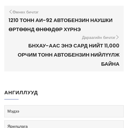
Өмнөх бичлэг
1210 ТОНН АИ-92 АВТОБЕНЗИН НАУШКИ
ӨРТӨӨНД ӨНӨӨДӨР ХҮРНЭ
Дараагийн бичлэг
БНХАУ-ААС ЭНЭ САРД НИЙТ 11,000
ОРЧИМ ТОНН АВТОБЕНЗИН НИЙЛҮҮЛЖ
БАЙНА
АНГИЛЛУУД
Мэдээ
Ярилцлага