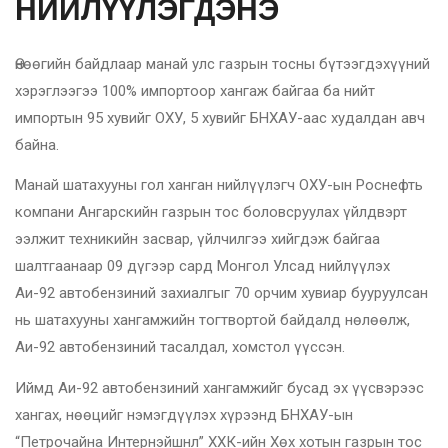
НИЙЛҮҮЛЭГДЭНЭ
Өнөөгийн байдлаар манай улс газрын тосны бүтээгдэхүүний
хэрэглээгээ 100% импортоор хангаж байгаа ба нийт
импортын 95 хувийг ОХУ, 5 хувийг БНХАУ-аас худалдан авч
байна.
Манай шатахууны гол ханган нийлүүлэгч ОХУ-ын Роснефть
компани Ангарскийн газрын тос боловсруулах үйлдвэрт
ээлжит техникийн засвар, үйлчилгээ хийгдэж байгаа
шалтгаанаар 09 дүгээр сард Монгол Улсад нийлүүлэх
Аи-92 автобензиний захиалгыг 70 орчим хувиар бууруулсан
нь шатахууны хангамжийн тогтвортой байдалд нөлөөлж,
Аи-92 автобензиний тасалдал, хомстол үүссэн.
Иймд Аи-92 автобензиний хангамжийг бусад эх үүсвэрээс
хангах, нөөцийг нэмэгдүүлэх хүрээнд БНХАУ-ын
“Петрочайна Интернэйшнл” ХХК-ийн Хөх хотын газрын тос