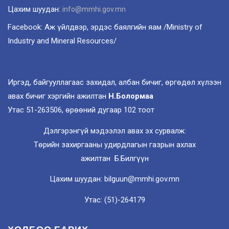
Цахим шуудан:
info@mmhi.gov.mn
Facebook: Аж үйлдвэр, эрдэс баялгийн яам /Ministry of
Industry and Mineral Resources/
Иргэд, байгууллагаас захидал, албан бичиг, өргөдөл хүлээн
авах бичиг хэргийн ажилтан
Н.Болормаа
Утас 51-263506, өрөөний дугаар 102 тоот
Дэлгэрэнгүй мэдээлэл авах эх сурвалж:
Төрийн захиргааны удирдлагын газрын ахлах
ажилтан Б.Билгүүн
Цахим шуудан: bilguun@mmhi.gov.mn
Утас: (51)-264179