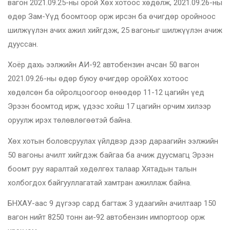
вагон 2021.09.25-ны орой Хөх хотоос хөдөлж, 2021.09.26-ны
өдөр Зам-Үүд боомтоор орж ирсэн ба өчигдөр оройноос
шилжүүлэн ачих ажил хийгдэж, 25 вагоныг шилжүүлэн ачиж
дууссан.
Хоёр дахь ээлжийн АИ-92 автобензин ачсан 50 вагон
2021.09.26-ны өдөр буюу өчигдөр оройХөх хотоос
хөдөлсөн ба ойролцоогоор өнөөдөр 11-12 цагийн үед
Эрээн боомтод ирж, үдээс хойш 17 цагийн орчим хилээр
оруулж ирэх төлөвлөгөөтэй байна.
Хөх хотын боловсруулах үйлдвэр дээр дараагийн ээлжийн
50 вагоны ачилт хийгдэж байгаа ба ачиж дуусмагц Эрээн
боомт руу яаралтай хөдөлгөх талаар Хятадын талын
холбогдох байгууллагатай хамтран ажиллаж байна.
БНХАУ-аас 9 дүгээр сард багтаж 3 удаагийн ачилтаар 150
вагон нийт 8250 тонн аи-92 автобензин импортоор орж