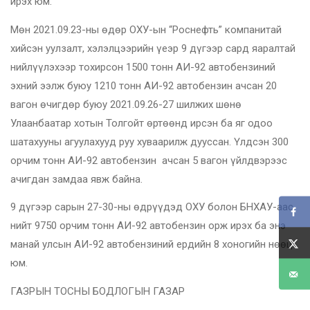
ирэх юм.
Мөн 2021.09.23-ны өдөр ОХУ-ын “Роснефть” компанитай
хийсэн уулзалт, хэлэлцээрийн үеэр 9 дүгээр сард яаралтай
нийлүүлэхээр тохирсон 1500 тонн АИ-92 автобензиний
эхний ээлж буюу 1210 тонн АИ-92 автобензин ачсан 20
вагон өчигдөр буюу 2021.09.26-27 шилжих шөнө
Улаанбаатар хотын Толгойт өртөөнд ирсэн ба яг одоо
шатахууны агуулахууд руу хуваарилж дууссан. Үлдсэн 300
орчим тонн АИ-92 автобензин ачсан 5 вагон үйлдвэрээс
ачигдан замдаа явж байна.
9 дүгээр сарын 27-30-ны өдрүүдэд ОХУ болон БНХАУ-аас
нийт 9750 орчим тонн АИ-92 автобензин орж ирэх ба энэ
манай улсын АИ-92 автобензиний ердийн 8 хоногийн нөөц
юм.
ГАЗРЫН ТОСНЫ БОДЛОГЫН ГАЗАР