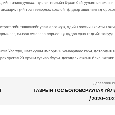
ийг танилцууллаа. Түүнчлэн төслийн бүтээн байгуулалтын ажлын 
нхаарч, түүхий тос тээвэрлэх хоолойг үйлдвэр ашиглалтад орохо
 стратегийн түншлэлийг улам өргөжүүлж, эдийн засгийн хамтын аж
эмжлэг, хичээл зүтгэлээр зорьсон үр дүндээ хүрнэ гэдгийг талууд
гол Улс түлш, шатахууны импортын хамаарлаас гарч, дотоодын 
гарах урсгал 20 орчим хувиар буурч, дагалдах ажлын байр, жижиг
Дараагийн б
Г
ГАЗРЫН ТОС БОЛОВСРУУЛАХ ҮЙЛ
/2020-202