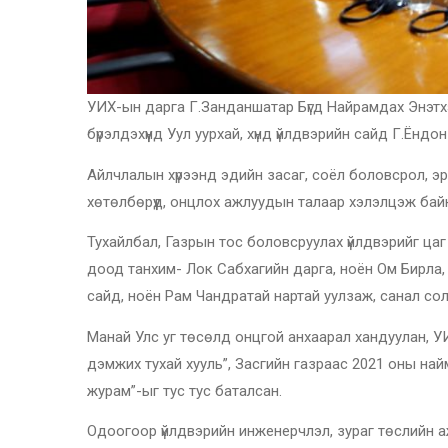
УИХ-ын дарга Г.Занданшатар Бүгд Найрамдах Энэтх
бүрэлдэхүүнд Уул уурхай, хүнд үйлдвэрийн сайд Г.Ёнд
Айлчлалын хүрээнд эдийн засаг, соёл боловсрол, эр
хөтөлбөрүүд, онцлох ажлуудын талаар хэлэлцэж бай
Тухайлбал, Газрын тос боловсруулах үйлдвэрийг ца
доод танхим- Лок Сабхагийн дарга, ноён Ом Бирл
сайд, ноён Рам Чандратай нартай уулзаж, санал со
Манай Улс уг төсөлд онцгой анхаарал хандуулан, У
дэмжих тухай хууль”, Засгийн газраас 2021 оны най
журам”-ыг тус тус баталсан.
Одоогоор үйлдвэрийн инженерчлэл, зураг төслийн а