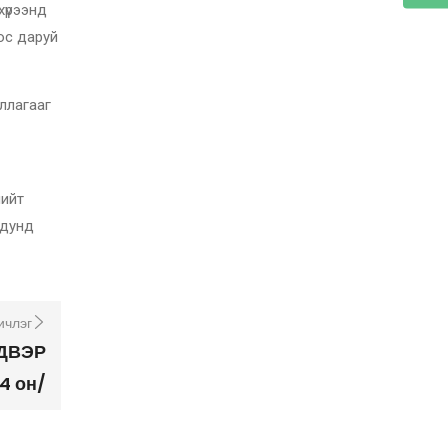
хүрээнд
ос даруй
иллагааг
нийт
 дунд
ичлэг
ДВЭР
4 он/