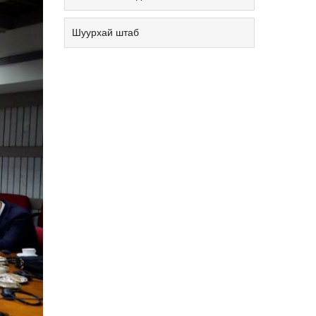
Шуурхай штаб