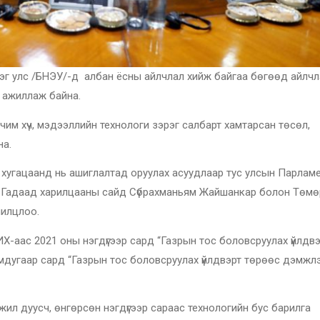
эг улс /БНЭУ/-д албан ёсны айлчлал хийж байгаа бөгөөд айлч
он ажиллаж байна.
чим хүч, мэдээллийн технологи зэрэг салбарт хамтарсан төсөл,
на.
г хугацаанд нь ашиглалтад оруулах асуудлаар тус улсын Парлам
а, Гадаад харилцааны сайд Сүбрахманьям Жайшанкар болон Төм
лилцлоо.
ИХ-аас 2021 оны нэгдүгээр сард “Газрын тос боловсруулах үйлдв
мдугаар сард “Газрын тос боловсруулах үйлдвэрт төрөөс дэмжлэг 
жил дуусч, өнгөрсөн нэгдүгээр сараас технологийн бус барилга