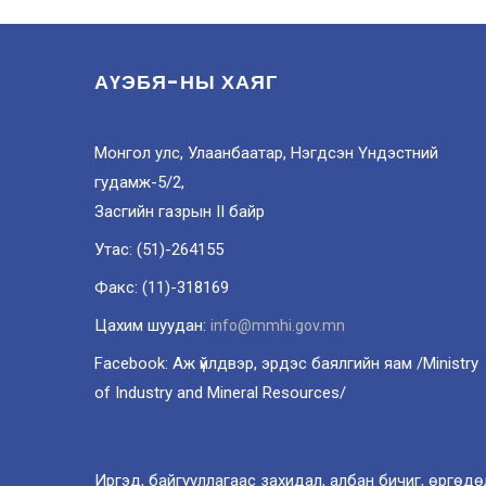
АҮЭБЯ-НЫ ХАЯГ
Монгол улс, Улаанбаатар, Нэгдсэн Үндэстний
гудамж-5/2,
Засгийн газрын II байр
Утас: (51)-264155
Факс: (11)-318169
Цахим шуудан:
info@mmhi.gov.mn
Facebook: Аж үйлдвэр, эрдэс баялгийн яам /Ministry
of Industry and Mineral Resources/
Иргэд, байгууллагаас захидал, албан бичиг, өргөдө