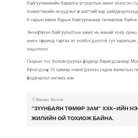
байгууламжийн барилга-угсралтын ажил эхэлсэн гэдг
ложистикийн асуудлыг үе шаттайгаар шийдвэрлэхэд а
6 сарын өмнө барьж байгуулахаар төлөвлөж байна.
Энэхүү бүтээн байгуулалтын ажил нь манай хоёр орны
шинэ түвшинд гаргах ач холбогдолтой тул харилцан д
онцоллоо.
Газрын тос боловсруулах үйлдвэр баригдсанаар Мон
бүтээгдэхүүн 10 хувиар нэмэгдэхээс гадна валютын 
үйлдвэрлэл хөгжих юм.
Өмнөх бичлэг
“ЗҮҮНБАЯН ТӨМӨР ЗАМ” ХХК-ИЙН НЭ
ЖИЛИЙН ОЙ ТОХИОЖ БАЙНА.