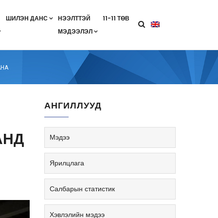
ШИЛЭН ДАНС
НЭЭЛТТЭЙ
11-11 ТӨВ
МЭДЭЭЛЭЛ
агааны хөтөлбөр
лэлт
ан гэрээ
ө
Салбарын жендерийн бодлого
АНА
АНГИЛЛУУД
АНД
Мэдээ
Ярилцлага
Салбарын статистик
Хэвлэлийн мэдээ