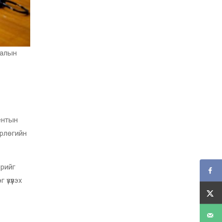
лалын
ентын
өрлөгийн
эрийг
үзүүлэх