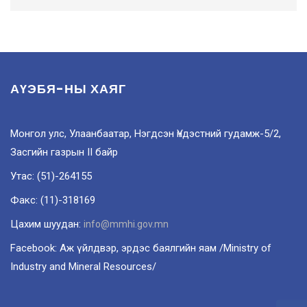
АҮЭБЯ-НЫ ХАЯГ
Монгол улс, Улаанбаатар, Нэгдсэн Үндэстний гудамж-5/2,
Засгийн газрын II байр
Утас: (51)-264155
Факс: (11)-318169
Цахим шуудан:
info@mmhi.gov.mn
Facebook: Аж үйлдвэр, эрдэс баялгийн яам /Ministry of
Industry and Mineral Resources/