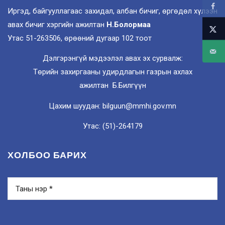
Иргэд, байгууллагаас захидал, албан бичиг, өргөдөл хүлээн
авах бичиг хэргийн ажилтан
Н.Болормаа
Утас 51-263506, өрөөний дугаар 102 тоот
Дэлгэрэнгүй мэдээлэл авах эх сурвалж:
Төрийн захиргааны удирдлагын газрын ахлах
ажилтан Б.Билгүүн
Цахим шуудан: bilguun@mmhi.gov.mn
Утас: (51)-264179
ХОЛБОО БАРИХ