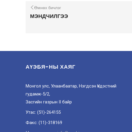
Өмнөх бичлэг
МЭНДЧИЛГЭЭ
АҮЭБЯ-НЫ ХАЯГ
Монгол улс, Улаанбаатар, Нэгдсэн Үндэстний
гудамж-5/2,
Засгийн газрын II байр
Утас: (51)-264155
Факс: (11)-318169