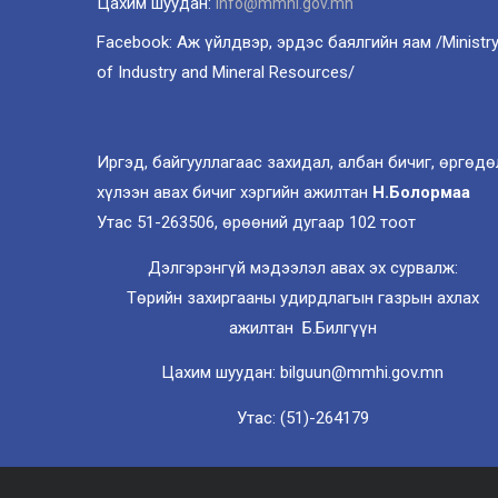
Цахим шуудан:
info@mmhi.gov.mn
Facebook: Аж үйлдвэр, эрдэс баялгийн яам /Ministr
of Industry and Mineral Resources/
Иргэд, байгууллагаас захидал, албан бичиг, өргөдө
хүлээн авах бичиг хэргийн ажилтан
Н.Болормаа
Утас 51-263506, өрөөний дугаар 102 тоот
Дэлгэрэнгүй мэдээлэл авах эх сурвалж:
Төрийн захиргааны удирдлагын газрын ахлах
ажилтан Б.Билгүүн
Цахим шуудан: bilguun@mmhi.gov.mn
Утас: (51)-264179