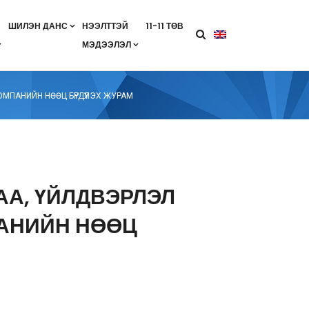
ШИЛЭН ДАНС
НЭЭЛТТЭЙ
11-11 ТӨВ
МЭДЭЭЛЭЛ
агааны хөтөлбөр
лэлт
ан гэрээ
ө
Салбарын жендерийн бодлого
МПАНИЙН НӨӨЦ БҮРДҮҮЛЭХ ЖУРАМ
АА, ҮЙЛДВЭРЛЭЛ
АНИЙН НӨӨЦ