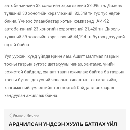
автобензинийн 32 хоногийн хэрэглээний 38,096 тн, Дизель
түлшний 30 хоногийн хэрэглээний 82,548 тн тус тус нөөцтэй
байна. Үүнээс Улаанбаатар хотын хэмжээнд АИ-92
автобензиний 23 хоногийн хэрэглээний 21,426 тн, Дизель
түлшний 39 хоногийн хэрэглээний 44,194 тн бүтээгдэхүүний
нөөцтэй байна.
Уул уурхай, хүнд үйлдвэрийн яам, Ашигт малтмал газрын
тосны газрын зүгээс шатахууны чанар, хангамж, үнийн
зохистой байдалд хяналт тавин ажиллаж байгаа ба газрын
тосны бүтээгдэхүүний чанарын хяналтыг тогтмол хийж,
хангамж нийлүүлэлтийн тогтвортой байдалд анхаарал
хандуулан ажиллаж байна.
Өмнөх бичлэг
АРДЧИЛСАН ҮНДСЭН ХУУЛЬ БАТЛАХ ҮЙЛ