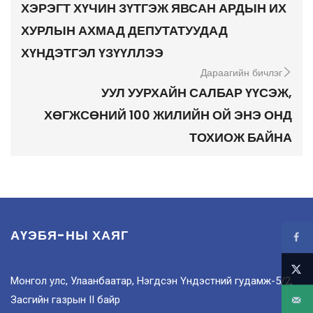
ХЭРЭГТ ХҮЧИН ЗҮТГЭЖ ЯВСАН АРДЫН ИХ
ХУРЛЫН АХМАД ДЕПУТАТУУДАД
ХҮНДЭТГЭЛ ҮЗҮҮЛЛЭЭ
Дараагийн бичлэг
УУЛ УУРХАЙН САЛБАР ҮҮСЭЖ,
ХӨГЖСӨНИЙ 100 ЖИЛИЙН ОЙ ЭНЭ ОНД
ТОХИОЖ БАЙНА
АҮЭБЯ-НЫ ХАЯГ
Монгол улс, Улаанбаатар, Нэгдсэн Үндэстний гудамж-5/2,
Засгийн газрын II байр