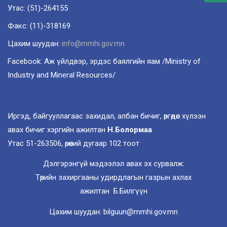
Утас: (51)-264155
Факс: (11)-318169
Цахим шуудан:
info@mmhi.gov.mn
Facebook: Аж үйлдвэр, эрдэс баялгийн яам /Ministry of
Industry and Mineral Resources/
Иргэд, байгууллагаас захидал, албан бичиг, өргөдөл хүлээн
авах бичиг хэргийн ажилтан
Н.Болормаа
Утас 51-263506, өрөөний дугаар 102 тоот
Дэлгэрэнгүй мэдээлэл авах эх сурвалж:
Төрийн захиргааны удирдлагын газрын ахлах
ажилтан Б.Билгүүн
Цахим шуудан: bilguun@mmhi.gov.mn