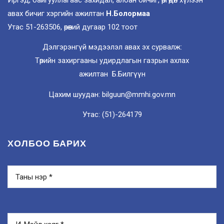
авах бичиг хэргийн ажилтан
Н.Болормаа
Утас 51-263506, өрөөний дугаар 102 тоот
Дэлгэрэнгүй мэдээлэл авах эх сурвалж:
Төрийн захиргааны удирдлагын газрын ахлах
ажилтан Б.Билгүүн
Цахим шуудан: bilguun@mmhi.gov.mn
Утас: (51)-264179
ХОЛБОО БАРИХ