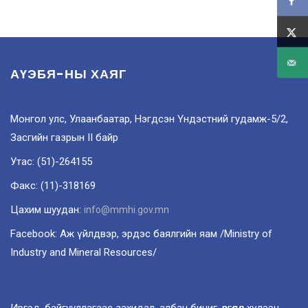
АҮЭБЯ-НЫ ХАЯГ
Монгол улс, Улаанбаатар, Нэгдсэн Үндэстний гудамж-5/2,
Засгийн газрын II байр
Утас: (51)-264155
Факс: (11)-318169
Цахим шуудан:
info@mmhi.gov.mn
Facebook: Аж үйлдвэр, эрдэс баялгийн яам /Ministry of
Industry and Mineral Resources/
Иргэд, байгууллагаас захидал, албан бичиг, өргөдөл хүлээн