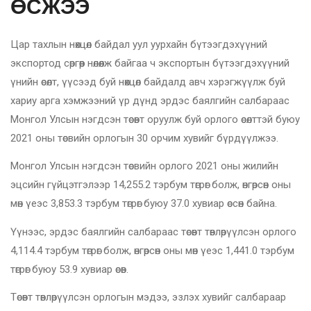
ӨСЖЭЭ
Цар тахлын нөхцөл байдал уул уурхайн бүтээгдэхүүний
экспортод сөргөөр нөлөөлж байгаа ч экспортын бүтээгдэхүүний
үнийн өсөлт, үүсээд буй нөхцөл байдалд авч хэрэгжүүлж буй
хариу арга хэмжээний үр дүнд эрдэс баялгийн салбараас
Монгол Улсын нэгдсэн төсөвт оруулж буй орлого өсөлттэй буюу
2021 оны төсвийн орлогын 30 орчим хувийг бүрдүүлжээ.
Монгол Улсын нэгдсэн төсвийн орлого 2021 оны жилийн
эцсийн гүйцэтгэлээр 14,255.2 тэрбум төгрөг болж, өнгөрсөн оны
мөн үеэс 3,853.3 тэрбум төгрөг буюу 37.0 хувиар өссөн байна.
Үүнээс, эрдэс баялгийн салбараас төсөвт төвлөрүүлсэн орлого
4,114.4 тэрбум төгрөг болж, өнгөрсөн оны мөн үеэс 1,441.0 тэрбум
төгрөг буюу 53.9 хувиар өсөв.
Төсөвт төвлөрүүлсэн орлогын мэдээ, эзлэх хувийг салбараар