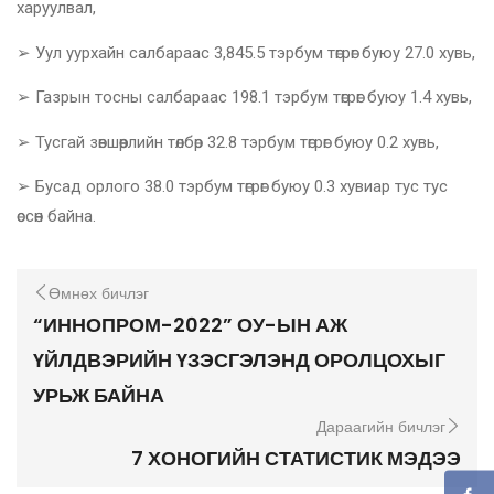
харуулвал,
➢ Уул уурхайн салбараас 3,845.5 тэрбум төгрөг буюу 27.0 хувь,
➢ Газрын тосны салбараас 198.1 тэрбум төгрөг буюу 1.4 хувь,
➢ Тусгай зөвшөөрлийн төлбөр 32.8 тэрбум төгрөг буюу 0.2 хувь,
➢ Бусад орлого 38.0 тэрбум төгрөг буюу 0.3 хувиар тус тус
өссөн байна.
Өмнөх бичлэг
“ИННОПРОМ-2022” ОУ-ЫН АЖ
ҮЙЛДВЭРИЙН ҮЗЭСГЭЛЭНД ОРОЛЦОХЫГ
УРЬЖ БАЙНА
Дараагийн бичлэг
7 ХОНОГИЙН СТАТИСТИК МЭДЭЭ