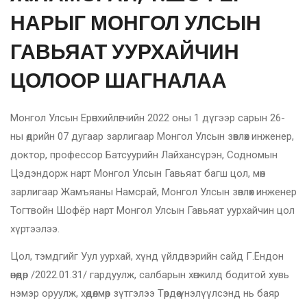
НАРЫГ МОНГОЛ УЛСЫН
ГАВЬЯАТ УУРХАЙЧИН
ЦОЛООР ШАГНАЛАА
Монгол Улсын Ерөнхийлөгчийн 2022 оны 1 дүгээр сарын 26-
ны өдрийн 07 дугаар зарлигаар Монгол Улсын зөвлөх инженер,
доктор, профессор Батсуурийн Лайхансүрэн, Содномын
Цэдэндорж нарт Монгол Улсын Гавьяат багш цол, мөн
зарлигаар Жамъяаны Намсрай, Монгол Улсын зөвлөх инженер
Тогтвойн Шофёр нарт Монгол Улсын Гавьяат уурхайчин цол
хүртээлээ.
Цол, тэмдгийг Уул уурхай, хүнд үйлдвэрийн сайд Г.Ёндон
өнөөдөр /2022.01.31/ гардуулж, салбарын хөгжилд бодитой хувь
нэмэр оруулж, хөдөлмөр зүтгэлээ Төрдөө үнэлүүлсэнд нь баяр