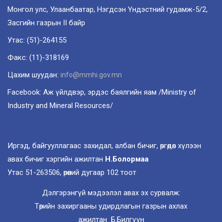
Монгол улс, Улаанбаатар, Нэгдсэн Үндэстний гудамж-5/2,
Засгийн газрын II байр
Утас: (51)-264155
Факс: (11)-318169
Цахим шуудан:
info@mmhi.gov.mn
Facebook: Аж үйлдвэр, эрдэс баялгийн яам /Ministry of
Industry and Mineral Resources/
Иргэд, байгууллагаас захидал, албан бичиг, өргөдөл хүлээн
авах бичиг хэргийн ажилтан
Н.Болормаа
Утас 51-263506, өрөөний дугаар 102 тоот
Дэлгэрэнгүй мэдээлэл авах эх сурвалж:
Төрийн захиргааны удирдлагын газрын ахлах
ажилтан Б.Билгүүн