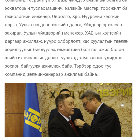
компанид тасралтгүй 37 дахь жилдээ ажиллаж байгаа ба
эскваторын туслах машинч, ээлжийн мастер, тоосжилт ба
технологийн инженер, Овоолго, Хөрс, Нүүрсний хэсгийн
дарга, Уулын нэгдсэн хэсгийн дарга, Үйлдвэр эрхэлсэн
захирал, Уулын үйлдвэрийн менежер, ХАБ-ын хэлтсийн
даргаар ажиллаж, нүүрс олборлолт, хөрс хуулалтын төлөвлөгөөт
зорилтуудыг биелүүлэх, өвөлжилтийн бэлтгэл ажил болон
өвлийн их ачааллыг даван туулахад хамт олныг удирдан
зохион байгуулж ажиллаж байв. Тэрбээр одоо тус
компанид зөвлөх инженерээр ажиллаж байна.