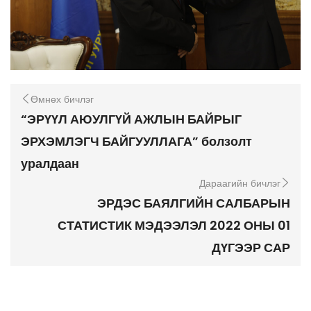
Өмнөх бичлэг
“ЭРҮҮЛ АЮУЛГҮЙ АЖЛЫН БАЙРЫГ
ЭРХЭМЛЭГЧ БАЙГУУЛЛАГА” болзолт
уралдаан
Дараагийн бичлэг
ЭРДЭС БАЯЛГИЙН САЛБАРЫН
СТАТИСТИК МЭДЭЭЛЭЛ 2022 ОНЫ 01
ДҮГЭЭР САР