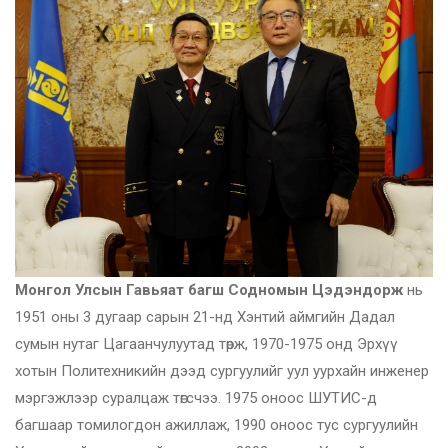
Монгол Улсын Гавьяат багш Содномын Цэдэндорж
нь
1951 оны 3 дугаар сарын 21-нд Хэнтий аймгийн Дадал
сумын нутаг Цагаанчулуутад төрж, 1970-1975 онд Эрхүү
хотын Политехникийн дээд сургуулийг уул уурхайн инженер
мэргэжлээр суралцаж төгсчээ. 1975 оноос ШУТИС-д
багшаар томилогдон ажиллаж, 1990 оноос тус сургуулийн