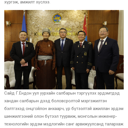
хүргэж, амжилт хүслээ.
Сайд Г.Ёндон уул уурхайн салбарын тэргүүлэх эрдэмтдэд
хандан салбарын дээд боловсролтой мэргэжилтэн
бэлтгэхэд онцгойлон анхаарч, үр бүтээлтэй ажиллан эрдэм
шинжилгээний олон бүтээл туурвиж, монголын инженер-
технологийн эрдэм мэдлэгийн санг арвижуулсанд талархаж