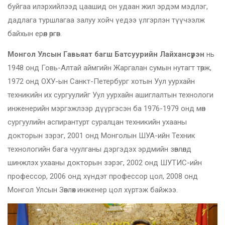
буйгаа илэрхийлээд цаашид он удаан жил эрдэм мэдлэг,
дадлага туршлагаа залуу хойч үедээ үлгэрлэн түүчээлж
байхын ерөөл өргөв.
Монгол Улсын Гавьяат багш Батсуурийн Лайхансүрэн
нь
1948 онд Говь-Алтай аймгийн Жаргалан сумын нутагт төрж,
1972 онд ОХУ-ын Санкт-Петербург хотын Уул уурхайн
техникийн их сургуулийг Уул уурхайн ашиглалтын технологи
инженерийн мэргэжлээр дүүргэсэн ба 1976-1979 онд мөн
сургуулийн аспирантурт суралцан техникийн ухааны
докторын зэрэг, 2001 онд Монголын ШУА-ийн Техник
технологийн бага чуулганы дэргэдэх эрдмийн зөвлөлд
шинжлэх ухааны докторын зэрэг, 2002 онд ШУТИС-ийн
профессор, 2006 онд хүндэт профессор цол, 2008 онд
Монгол Улсын Зөвлөх инженер цол хүртэж байжээ.