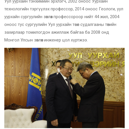
Уул уурхайн тэнхимийн эрхлэгч, 2002 оноос Уурхайн
технологийн тэргүүлэх профессор, 2014 оноос Геологи, уул
уурхайн сургуулийн зөвлөх профессороор нийт 44 жил, 2004
оноос тус сургуулийн Уул уурхайн төсөл судалгааны төвийн
захирлаар томилогдон ажиллаж байгаа ба 2008 онд
Монгол Улсын зөвлөх инженер цол хүртжээ.