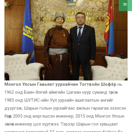
Монгол Улсын Гавьяат уурхайчин Тогтвойн Шофёр
нь
1962 онд Баян-Өлгий аймгийн Цагаан нуур суманд төрсөн.
1985 онд ШУТИС-ийн Уул уурхайн ашиглалтын ангийг
дүүргэж, Шарын голын уурхайгаас ажлын гараагаа эхэлсэн
бөгөөд 2005 онд мэргэшсэн инженер, 2015 онд Монгол Улсын
зөвлөх инженер цол хүртжээ. Тэрээр Шарын гол хувьцаат