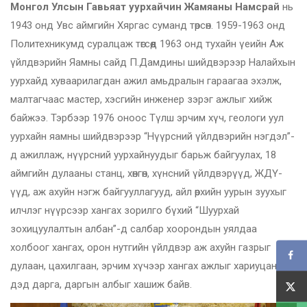
Монгол Улсын Гавьяат уурхайчин Жамяаны Намсрай
нь
1943 онд Увс аймгийн Хяргас суманд төрсөн. 1959-1963 онд
Политехникумд суралцаж төгсөөд 1963 онд тухайн үеийн Аж
үйлдвэрийн Яамны сайд П.Дамдины шийдвэрээр Налайхын
уурхайд хуваарилагдан ажил амьдралын гараагаа эхэлж,
малтагчаас мастер, хэсгийн инженер зэрэг ажлыг хийж
байжээ. Тэрбээр 1976 оноос Түлш эрчим хүч, геологи уул
уурхайн яамны шийдвэрээр “Нүүрсний үйлдвэрийн нэгдэл”-
д ажиллаж, нүүрсний уурхайнуудыг барьж байгуулах, 18
аймгийн дулааны станц, хөнгөн, хүнсний үйлдвэрүүд, ЖДҮ-
үүд, аж ахуйн нэгж байгууллагууд, айл өрхийн уурын зуухыг
илчлэг нүүрсээр хангах зорилго бүхий “Шуурхай
зохицуулалтын албан”-д салбар хоорондын уялдаа
холбоог хангах, орон нутгийн үйлдвэр аж ахуйн газрыг
дулаан, цахилгаан, эрчим хүчээр хангах ажлыг хариуцан
дэд дарга, даргын албыг хашиж байв.