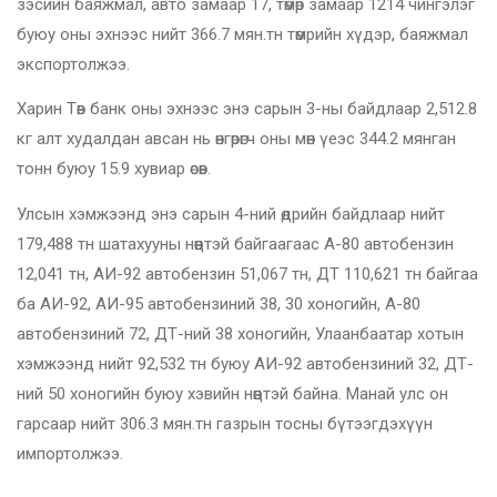
зэсийн баяжмал, авто замаар 17, төмөр замаар 1214 чингэлэг
буюу оны эхнээс нийт 366.7 мян.тн төмрийн хүдэр, баяжмал
экспортолжээ.
Харин Төв банк оны эхнээс энэ сарын 3-ны байдлаар 2,512.8
кг алт худалдан авсан нь өнгөрөгч оны мөн үеэс 344.2 мянган
тонн буюу 15.9 хувиар өсөв.
Улсын хэмжээнд энэ сарын 4-ний өдрийн байдлаар нийт
179,488 тн шатахууны нөөцтэй байгаагаас А-80 автобензин
12,041 тн, АИ-92 автобензин 51,067 тн, ДТ 110,621 тн байгаа
ба АИ-92, АИ-95 автобензиний 38, 30 хоногийн, А-80
автобензиний 72, ДТ-ний 38 хоногийн, Улаанбаатар хотын
хэмжээнд нийт 92,532 тн буюу АИ-92 автобензиний 32, ДТ-
ний 50 хоногийн буюу хэвийн нөөцтэй байна. Манай улс он
гарсаар нийт 306.3 мян.тн газрын тосны бүтээгдэхүүн
импортолжээ.