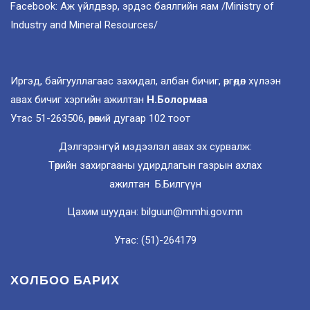
Facebook: Аж үйлдвэр, эрдэс баялгийн яам /Ministry of
Industry and Mineral Resources/
Иргэд, байгууллагаас захидал, албан бичиг, өргөдөл хүлээн
авах бичиг хэргийн ажилтан
Н.Болормаа
Утас 51-263506, өрөөний дугаар 102 тоот
Дэлгэрэнгүй мэдээлэл авах эх сурвалж:
Төрийн захиргааны удирдлагын газрын ахлах
ажилтан Б.Билгүүн
Цахим шуудан: bilguun@mmhi.gov.mn
Утас: (51)-264179
ХОЛБОО БАРИХ