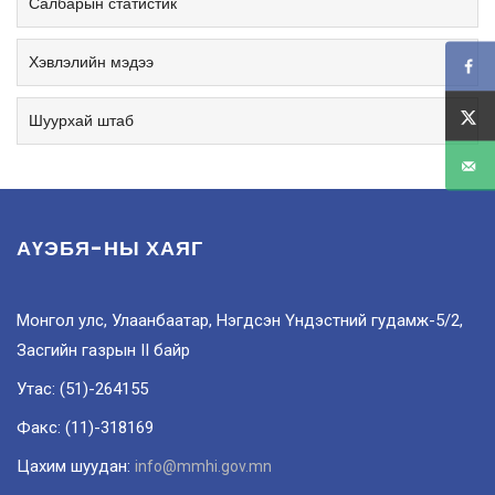
Салбарын статистик
Хэвлэлийн мэдээ
Шуурхай штаб
АҮЭБЯ-НЫ ХАЯГ
Монгол улс, Улаанбаатар, Нэгдсэн Үндэстний гудамж-5/2,
Засгийн газрын II байр
Утас: (51)-264155
Факс: (11)-318169
Цахим шуудан:
info@mmhi.gov.mn