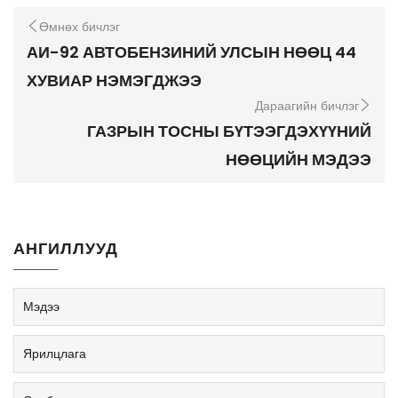
Өмнөх бичлэг
АИ-92 АВТОБЕНЗИНИЙ УЛСЫН НӨӨЦ 44
ХУВИАР НЭМЭГДЖЭЭ
Дараагийн бичлэг
ГАЗРЫН ТОСНЫ БҮТЭЭГДЭХҮҮНИЙ
НӨӨЦИЙН МЭДЭЭ
АНГИЛЛУУД
Мэдээ
Ярилцлага