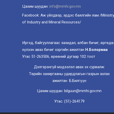
Цахим шуудан:
info@mmhi.gov.mn
Facebook: Аж үйлдвэр, эрдэс баялгийн яам /Ministr
of Industry and Mineral Resources/
Иргэд, байгууллагаас захидал, албан бичиг, өргөдө
хүлээн авах бичиг хэргийн ажилтан
Н.Болормаа
Утас 51-263506, өрөөний дугаар 102 тоот
Дэлгэрэнгүй мэдээлэл авах эх сурвалж:
Төрийн захиргааны удирдлагын газрын ахлах
ажилтан Б.Билгүүн
Цахим шуудан: bilguun@mmhi.gov.mn
Утас: (51)-264179