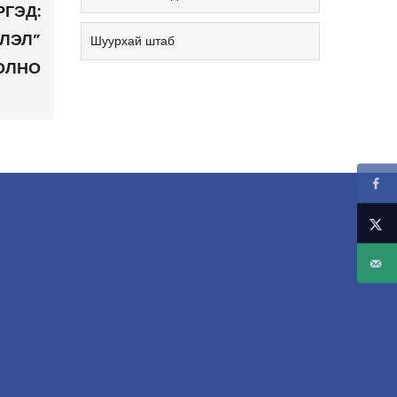
РГЭД:
ЛЭЛ”
Шуурхай штаб
ОЛНО