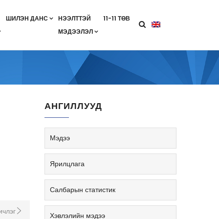
ШИЛЭН ДАНС
НЭЭЛТТЭЙ
11-11 ТӨВ
МЭДЭЭЛЭЛ
агааны хөтөлбөр
лэлт
ан гэрээ
ө
Салбарын жендерийн бодлого
АНГИЛЛУУД
Мэдээ
Ярилцлага
Салбарын статистик
ичлэг
Хэвлэлийн мэдээ