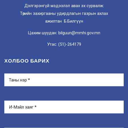
Дэлгэрэнгүй мэдээлэл авах эх сурвалж:
Төрийн захиргааны удирдлагын газрын ахлах
ажилтан Б.Билгүүн
Цахим шуудан: bilguun@mmhi.gov.mn
Утас: (51)-264179
ХОЛБОО БАРИХ