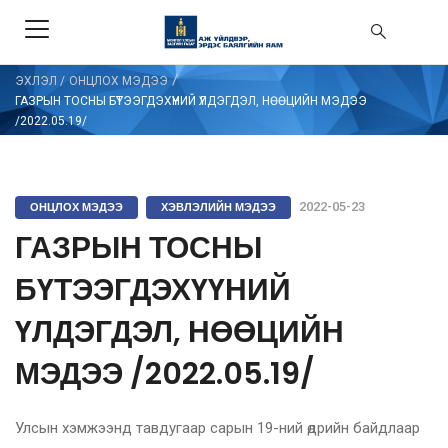
/
ЭХЛЭЛ
/
ОНЦЛОХ МЭДЭЭ
ГАЗРЫН ТОСНЫ БҮТЭЭГДЭХҮҮНИЙ ҮЛДЭГДЭЛ, НӨӨЦИЙН МЭДЭЭ
/2022.05.19/
ОНЦЛОХ МЭДЭЭ
ХЭВЛЭЛИЙН МЭДЭЭ
2022-05-23
ГАЗРЫН ТОСНЫ
БҮТЭЭГДЭХҮҮНИЙ
ҮЛДЭГДЭЛ, НӨӨЦИЙН
МЭДЭЭ /2022.05.19/
Улсын хэмжээнд тавдугаар сарын 19-ний өдрийн байдлаар