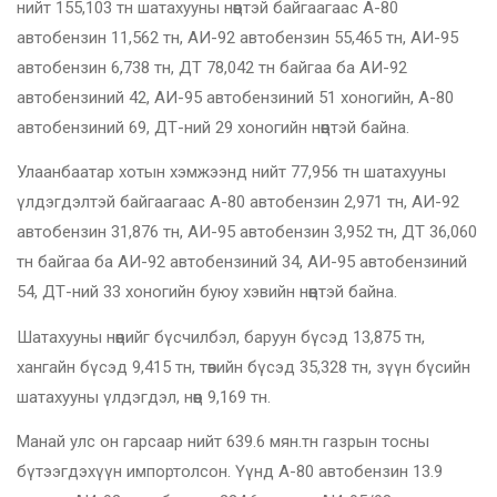
нийт 155,103 тн шатахууны нөөцтэй байгаагаас А-80
автобензин 11,562 тн, АИ-92 автобензин 55,465 тн, АИ-95
автобензин 6,738 тн, ДТ 78,042 тн байгаа ба АИ-92
автобензиний 42, АИ-95 автобензиний 51 хоногийн, А-80
автобензиний 69, ДТ-ний 29 хоногийн нөөцтэй байна.
Улаанбаатар хотын хэмжээнд нийт 77,956 тн шатахууны
үлдэгдэлтэй байгаагаас А-80 автобензин 2,971 тн, АИ-92
автобензин 31,876 тн, АИ-95 автобензин 3,952 тн, ДТ 36,060
тн байгаа ба АИ-92 автобензиний 34, АИ-95 автобензиний
54, ДТ-ний 33 хоногийн буюу хэвийн нөөцтэй байна.
Шатахууны нөөцийг бүсчилбэл, баруун бүсэд 13,875 тн,
хангайн бүсэд 9,415 тн, төвийн бүсэд 35,328 тн, зүүн бүсийн
шатахууны үлдэгдэл, нөөц 9,169 тн.
Манай улс он гарсаар нийт 639.6 мян.тн газрын тосны
бүтээгдэхүүн импортолсон. Үүнд А-80 автобензин 13.9