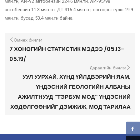
мян.тн, АИ-92 автобензин 224.6 мян.тн, АИ-95/98
автобензин 11.3 мян.тн, ДТ 316.4 мян.тн, онгоцны түлш 19.9
мян.тн, бусад 53.4 мян.тн байна.
Өмнөх бичлэг
7 ХОНОГИЙН СТАТИСТИК МЭДЭЭ /05.13-
05.19/
Дараагийн бичлэг
УУЛ УУРХАЙ, ХҮНД ҮЙЛДВЭРИЙН ЯАМ,
ҮНДЭСНИЙ ГЕОЛОГИЙН АЛБАНЫ
АЖИЛТНУУД “ТЭРБУМ МОД” ҮНДЭСНИЙ
ХӨДӨЛГӨӨНИЙГ ДЭМЖИЖ, МОД ТАРИЛАА