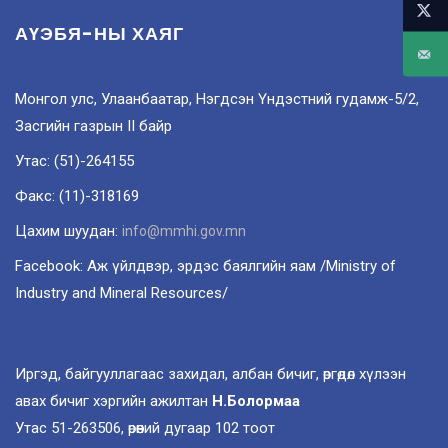
АҮЭБЯ-НЫ ХАЯГ
Монгол улс, Улаанбаатар, Нэгдсэн Үндэстний гудамж-5/2,
Засгийн газрын II байр
Утас: (51)-264155
Факс: (11)-318169
Цахим шуудан:
info@mmhi.gov.mn
Facebook: Аж үйлдвэр, эрдэс баялгийн яам /Ministry of
Industry and Mineral Resources/
Иргэд, байгууллагаас захидал, албан бичиг, өргөдөл хүлээн
авах бичиг хэргийн ажилтан
Н.Болормаа
Утас 51-263506, өрөөний дугаар 102 тоот