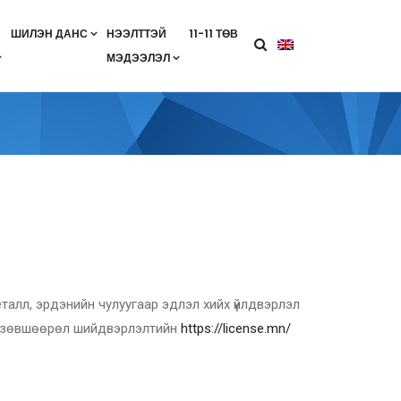
ШИЛЭН ДАНС
НЭЭЛТТЭЙ
11-11 ТӨВ
МЭДЭЭЛЭЛ
агааны хөтөлбөр
лэлт
ан гэрээ
ө
Салбарын жендерийн бодлого
талл, эрдэнийн чулуугаар эдлэл хийх үйлдвэрлэл
гай зөвшөөрөл шийдвэрлэлтийн
https://license.mn/