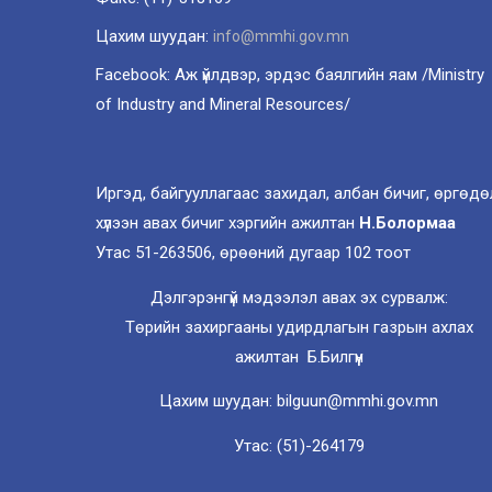
Цахим шуудан:
info@mmhi.gov.mn
Facebook: Аж үйлдвэр, эрдэс баялгийн яам /Ministry
of Industry and Mineral Resources/
Иргэд, байгууллагаас захидал, албан бичиг, өргөдө
хүлээн авах бичиг хэргийн ажилтан
Н.Болормаа
Утас 51-263506, өрөөний дугаар 102 тоот
Дэлгэрэнгүй мэдээлэл авах эх сурвалж:
Төрийн захиргааны удирдлагын газрын ахлах
ажилтан Б.Билгүүн
Цахим шуудан: bilguun@mmhi.gov.mn
Утас: (51)-264179