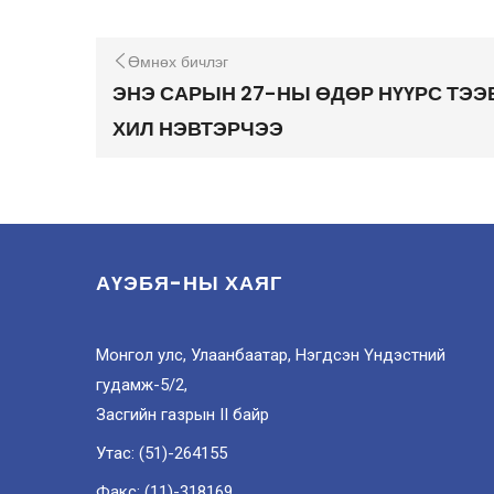
Өмнөх бичлэг
ЭНЭ САРЫН 27-НЫ ӨДӨР НҮҮРС ТЭЭ
ХИЛ НЭВТЭРЧЭЭ
АҮЭБЯ-НЫ ХАЯГ
Монгол улс, Улаанбаатар, Нэгдсэн Үндэстний
гудамж-5/2,
Засгийн газрын II байр
Утас: (51)-264155
Факс: (11)-318169