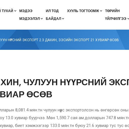
 ТУХАЙ
МЭДЭЭ
ИЛ ТОД
ХУУЛЬ ТОГТООМЖ
ТӨРИЙН
МЭДЭЭЛЭЛ
БАЙДАЛ
ҮЙЛЧИЛГЭЭ
Эрдэс баялгийн мэргэжлийн зөвлөлийн цахим систем
Авлигын эсрэг үйл ажиллагааны төлөвлөгөө
Авлигын эсрэг үйл ажиллагааны төлөвлөгөөний хэрэгжилт
ХАСУМ хянасан дүгнэлт 2020-2024
Стратеги төлөвлөгөөний хэрэгжилт
Байгууллагын стратеги төлөвлөгөө
Монгол Улсыг 2021-2025 онд хөгжүүлэх таван жилийн үндсэн чиглэл
Засгийн газрын үйл ажилл
Эдийн засаг, нийгмийн хөгжлийн үзүү
Аймгийн засаг дарга нартай байгуулс
Санхүүгийн хяналт шалгалтын тайлан
Гүйцэтгэлийн төлөвлөгөө, тайлан
Хяналт шалгалтын төлөвлөгө
УУН НҮҮРСНИЙ ЭКСПОРТ 2.3 ДАХИН, ЗЭСИЙН ЭКСПОРТ 21 ХУВИАР ӨСӨВ
ХИН, ЧУЛУУН НҮҮРСНИЙ ЭКСП
УВИАР ӨСӨВ
арын 8,081.4 мян.тн чулуун нүүрс экспортолсон нь өнгөрсөн оны м
юу 13.0 хувиар буурчээ. Мөн 1,590.7 сая ам.долларын 747.8 мян
2 хувиар, биет хэмжээгээр 133.0 мян.тн буюу 21.6 хувиар тус тус ө