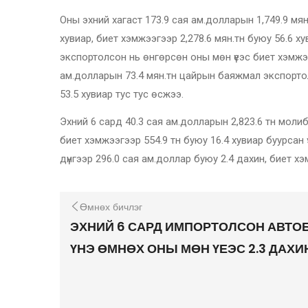
Оны эхний хагаст 173.9 сая ам.долларын 1,749.9 мян
хувиар, биет хэмжээгээр 2,278.6 мян.тн буюу 56.6 
экспортолсон нь өнгөрсөн оны мөн үеэс биет хэмжээг
ам.долларын 73.4 мян.тн цайрын баяжмал экспортолс
53.5 хувиар тус тус өсжээ.
Эхний 6 сард 40.3 сая ам.долларын 2,823.6 тн моли
биет хэмжээгээр 554.9 тн буюу 16.4 хувиар буурсан ү
дүнгээр 296.0 сая ам.доллар буюу 2.4 дахин, биет хэ
Өмнөх бичлэг
ЭХНИЙ 6 САРД ИМПОРТОЛСОН АВТ
ҮНЭ ӨМНӨХ ОНЫ МӨН ҮЕЭС 2.3 ДАХ