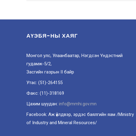
АҮЭБЯ-НЫ ХАЯГ
Монгол улс, Улаанбаатар, Нэгдсэн Үндэстний
гудамж-5/2,
Засгийн газрын II байр
Утас: (51)-264155
Факс: (11)-318169
Цахим шуудан:
info@mmhi.gov.mn
Facebook: Аж үйлдвэр, эрдэс баялгийн яам /Ministry
of Industry and Mineral Resources/