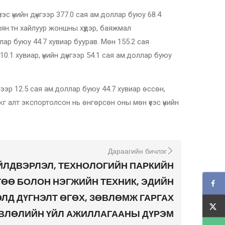
с үнийн дүнгээр 377.0 сая ам.доллар буюу 68.4
 мян.тн хайлуур жоншны хүдэр, баяжмал
лар буюу 44.7 хувиар буурав. Мөн 155.2 сая
.1 хувиар, үнийн дүнгээр 54.1 сая ам.доллар буюу
ээр 12.5 сая ам.доллар буюу 44.7 хувиар өссөн,
 кг алт экспортолсон нь өнгөрсөн оны мөн үеэс үнийн
Дараагийн бичлэг
ЙЛДВЭРЛЭЛ, ТЕХНОЛОГИЙН ПАРКИЙН
ӨӨ БОЛОН НЭГЖИЙН ТЕХНИК, ЭДИЙН
ЛД ДҮГНЭЛТ ӨГӨХ, ЗӨВЛӨМЖ ГАРГАХ
ӨВЛӨЛИЙН ҮЙЛ АЖИЛЛАГААНЫ ДҮРЭМ