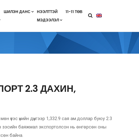
ШИЛЭН ДАНС
НЭЭЛТТЭЙ
11-11 ТӨВ
МЭДЭЭЛЭЛ
агааны хөтөлбөр
лэлт
ан гэрээ
ө
Салбарын жендерийн бодлого
ОРТ 2.3 ДАХИН,
өн үеэс үнийн дүнгээр 1,332.9 сая ам.доллар буюу 2.3
.тн зэсийн баяжмал экспортолсон нь өнгөрсөн оны
ссөн байна.