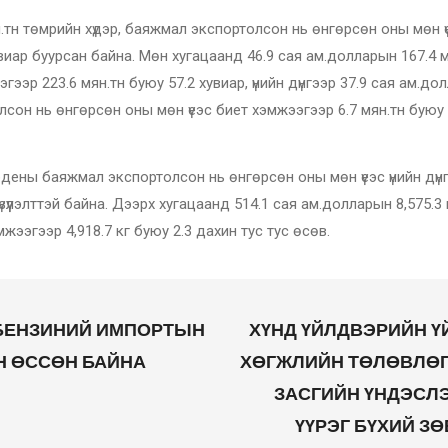
.тн төмрийн хүдэр, баяжмал экспортолсон нь өнгөрсөн оны мөн үеэ
хувиар буурсан байна. Мөн хугацаанд 46.9 сая ам.долларын 167.4
ээр 223.6 мян.тн буюу 57.2 хувиар, үнийн дүнгээр 37.9 сая ам.дол
он нь өнгөрсөн оны мөн үеэс биет хэмжээгээр 6.7 мян.тн буюу 10
бдены баяжмал экспортолсон нь өнгөрсөн оны мөн үеэс үнийн дүнг
зүүлэлттэй байна. Дээрх хугацаанд 514.1 сая ам.долларын 8,575.3
мжээгээр 4,918.7 кг буюу 2.3 дахин тус тус өсөв.
ОБЕНЗИНИЙ ИМПОРТЫН
ХҮНД ҮЙЛДВЭРИЙН Ү
ИН ӨССӨН БАЙНА
ХӨГЖЛИЙН ТӨЛӨВЛӨГ
ЗАСГИЙН ҮНДЭСЛЭ
ҮҮРЭГ БҮХИЙ З