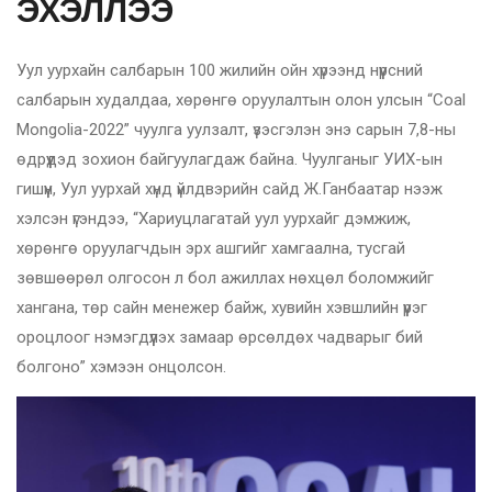
ЭХЭЛЛЭЭ
Уул уурхайн салбарын 100 жилийн ойн хүрээнд нүүрсний
салбарын худалдаа, хөрөнгө оруулалтын олон улсын “Coal
Mongolia-2022” чуулга уулзалт, үзэсгэлэн энэ сарын 7,8-ны
өдрүүдэд зохион байгуулагдаж байна. Чуулганыг УИХ-ын
гишүүн, Уул уурхай хүнд үйлдвэрийн сайд Ж.Ганбаатар нээж
хэлсэн үгэндээ, “Хариуцлагатай уул уурхайг дэмжиж,
хөрөнгө оруулагчдын эрх ашгийг хамгаална, тусгай
зөвшөөрөл олгосон л бол ажиллах нөхцөл боломжийг
хангана, төр сайн менежер байж, хувийн хэвшлийн үүрэг
ороцлоог нэмэгдүүлэх замаар өрсөлдөх чадварыг бий
болгоно” хэмээн онцолсон.