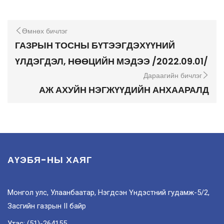
Өмнөх бичлэг
ГАЗРЫН ТОСНЫ БҮТЭЭГДЭХҮҮНИЙ
ҮЛДЭГДЭЛ, НӨӨЦИЙН МЭДЭЭ /2022.09.01/
Дараагийн бичлэг
АЖ АХУЙН НЭГЖҮҮДИЙН АНХААРАЛД
АҮЭБЯ-НЫ ХАЯГ
Монгол улс, Улаанбаатар, Нэгдсэн Үндэстний гудамж-5/2,
Засгийн газрын II байр
Утас: (51)-264155