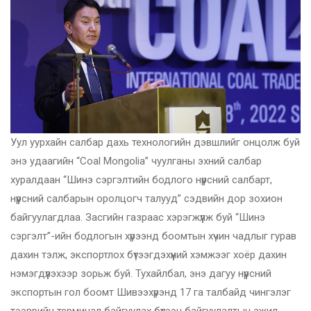
Уул уурхайн салбар дахь технологийн дэвшлийг онцолж буй
энэ удаагийн “Coal Mongolia” чуулганы эхний салбар
хуралдаан “Шинэ сэргэлтийн бодлого нүүрсний салбарт,
нүүрсний салбарын оролцогч талууд” сэдвийн дор зохион
байгуулагдлаа. Засгийн газраас хэрэгжүүлж буй “Шинэ
сэргэлт”-ийн бодлогын хүрээнд боомтын хүчин чадлыг гурав
дахин тэлж, экспортлох бүтээгдэхүүний хэмжээг хоёр дахин
нэмэгдүүлэхээр зорьж буй. Тухайлбал, энэ дагуу нүүрсний
экспортын гол боомт Шивээхүрэнд 17 га талбайд чингэлэг
тээврийн терминал байгуулах бүтээн байгуулалтын ажил