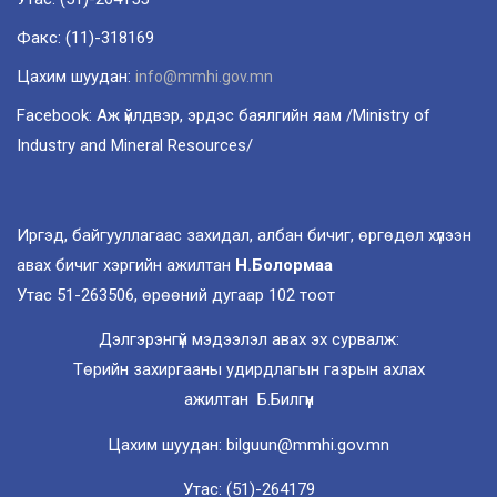
Факс: (11)-318169
Цахим шуудан:
info@mmhi.gov.mn
Facebook: Аж үйлдвэр, эрдэс баялгийн яам /Ministry of
Industry and Mineral Resources/
Иргэд, байгууллагаас захидал, албан бичиг, өргөдөл хүлээн
авах бичиг хэргийн ажилтан
Н.Болормаа
Утас 51-263506, өрөөний дугаар 102 тоот
Дэлгэрэнгүй мэдээлэл авах эх сурвалж:
Төрийн захиргааны удирдлагын газрын ахлах
ажилтан Б.Билгүүн
Цахим шуудан: bilguun@mmhi.gov.mn
Утас: (51)-264179