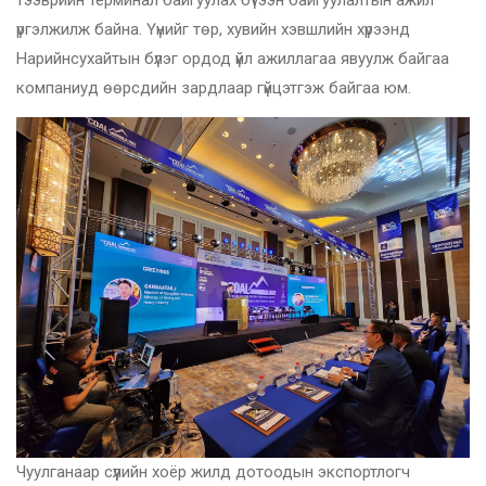
үргэлжилж байна. Үүнийг төр, хувийн хэвшлийн хүрээнд
Нарийнсухайтын бүлэг ордод үйл ажиллагаа явуулж байгаа
компаниуд өөрсдийн зардлаар гүйцэтгэж байгаа юм.
Чуулганаар сүүлийн хоёр жилд дотоодын экспортлогч