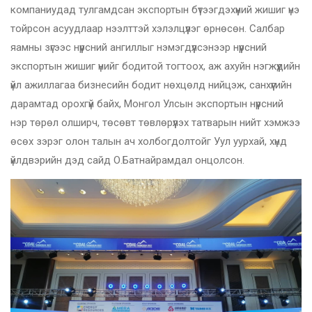
компаниудад тулгамдсан экспортын бүтээгдэхүүний жишиг үнэ
тойрсон асуудлаар нээлттэй хэлэлцүүлэг өрнөсөн. Салбар
яамны зүгээс нүүрсний ангиллыг нэмэгдүүлсэнээр нүүрсний
экспортын жишиг үнийг бодитой тогтоох, аж ахуйн нэгжүүдийн
үйл ажиллагаа бизнесийн бодит нөхцөлд нийцэж, санхүүгийн
дарамтад орохгүй байх, Монгол Улсын экспортын нүүрсний
нэр төрөл олширч, төсөвт төвлөрүүлэх татварын нийт хэмжээ
өсөх зэрэг олон талын ач холбогдолтойг Уул уурхай, хүнд
үйлдвэрийн дэд сайд О.Батнайрамдал онцолсон.