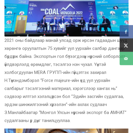
2021 оны байдлаар манай улсад орж ирсэн гадаадын шууд
хөрөнгө оруулалтын 75 хувийг уул уурхайн салбар дангаар
бүрдүүлж байна. Экспортын гол бүтээгдэхүүн нүүрсний олборлолт,
үйлдвэрлэлд өрөмдлөг, тэсэлгээ нэн чухал. Үүнтэй
холбогдуулан MERA ГРУПП-ийн гүйцэтгэх захирал
Н.Түмэндэмбэрэл “Force majeure-ийн үед уул уурхайн
салбарыг тэсэлгээний материал, хэрэгслээр хангах нь”
сэдвээр илтгэл хэлэлцүүлсэн бол “Эдийн засгийн судалгаа,
эрдэм шинжилгээний хүрээлэн”-ийн ахлах судлаач
З.Манлайбаатар “Монгол Улсын нүүрсний экспорт ба АМНАТ”
судалгааны үр дүнг танилцууллаа.