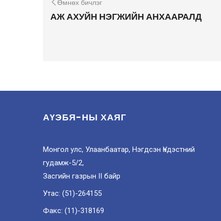
Өмнөх бичлэг
АЖ АХУЙН НЭГЖИЙН АНХААРАЛД
АҮЭБЯ-НЫ ХАЯГ
Монгол улс, Улаанбаатар, Нэгдсэн Үндэстний
гудамж-5/2,
Засгийн газрын II байр
Утас: (51)-264155
Факс: (11)-318169