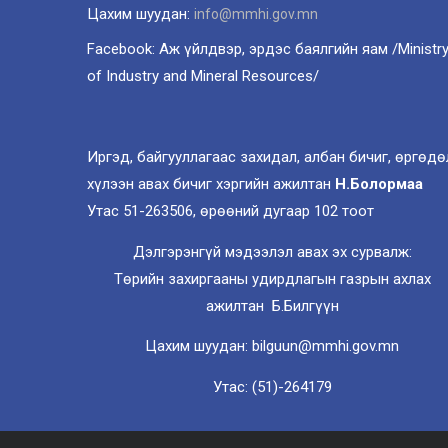
Цахим шуудан:
info@mmhi.gov.mn
Facebook: Аж үйлдвэр, эрдэс баялгийн яам /Ministr
of Industry and Mineral Resources/
Иргэд, байгууллагаас захидал, албан бичиг, өргөдө
хүлээн авах бичиг хэргийн ажилтан
Н.Болормаа
Утас 51-263506, өрөөний дугаар 102 тоот
Дэлгэрэнгүй мэдээлэл авах эх сурвалж:
Төрийн захиргааны удирдлагын газрын ахлах
ажилтан Б.Билгүүн
Цахим шуудан: bilguun@mmhi.gov.mn
Утас: (51)-264179