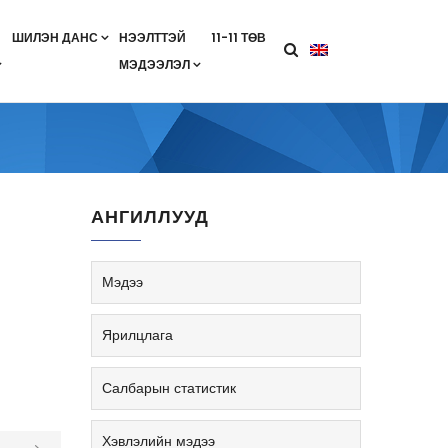
ШИЛЭН ДАНС
НЭЭЛТТЭЙ
11-11 ТӨВ
МЭДЭЭЛЭЛ
агааны хөтөлбөр
лэлт
ан гэрээ
ө
Салбарын жендерийн бодлого
АНГИЛЛУУД
Мэдээ
Ярилцлага
Салбарын статистик
Хэвлэлийн мэдээ