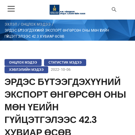
/
ЭХЛЭЛ
/
ОНЦЛОХ МЭДЭЭ
ЭРДЭС БҮТЭЭГДЭХҮҮНИЙ ЭКСПОРТ ӨНГӨРСӨН ОНЫ МӨН ҮЕИЙН
ГҮЙЦЭТГЭЛЭЭС 42.3 ХУВИАР ӨСӨВ
ОНЦЛОХ МЭДЭЭ
СТАТИСТИК МЭДЭЭ
ХЭВЛЭЛИЙН МЭДЭЭ
2022-10-06
ЭРДЭС БҮТЭЭГДЭХҮҮНИЙ
ЭКСПОРТ ӨНГӨРСӨН ОНЫ
МӨН ҮЕИЙН
ГҮЙЦЭТГЭЛЭЭС 42.3
ХУВИАР ӨСӨВ