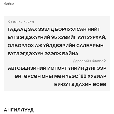
байна.
Өмнөх бичлэг
ГАДААД ЗАХ ЗЭЭЛД БОРЛУУЛСАН НИЙТ
БҮТЭЭГДЭХҮҮНИЙ 95 ХУВИЙГ УУЛ УУРХАЙ,
ОЛБОРЛОХ АЖ ҮЙЛДВЭРИЙН САЛБАРЫН
БҮТЭЭГДЭХҮҮН ЭЗЭЛЖ БАЙНА
Дараагийн бичлэг
АВТОБЕНЗИНИЙ ИМПОРТ ҮНИЙН ДҮНГЭЭР
ӨНГӨРСӨН ОНЫ МӨН ҮЕЭС 190 ХУВИАР
БУЮУ 1.9 ДАХИН ӨСӨВ
АНГИЛЛУУД