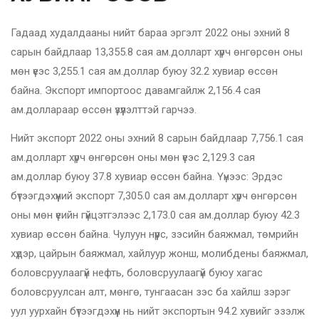
Гадаад худалдааны нийт бараа эргэлт 2022 оны эхний 8
сарын байдлаар 13,355.8 сая ам.долларт хүрч өнгөрсөн оны
мөн үеэс 3,255.1 сая ам.доллар буюу 32.2 хувиар өссөн
байна. Экспорт импортоос давамгайлж 2,156.4 сая
ам.доллараар өссөн үзүүлэлттэй гарчээ.
Нийт экспорт 2022 оны эхний 8 сарын байдлаар 7,756.1 сая
ам.долларт хүрч өнгөрсөн оны мөн үеэс 2,129.3 сая
ам.доллар буюу 37.8 хувиар өссөн байна. Үүнээс: Эрдэс
бүтээгдэхүүний экспорт 7,305.0 сая ам.долларт хүрч өнгөрсөн
оны мөн үеийн гүйцэтгэлээс 2,173.0 сая ам.доллар буюу 42.3
хувиар өссөн байна. Чулуун нүүрс, зэсийн баяжмал, төмрийн
хүдэр, цайрын баяжмал, хайлуур жонш, молибдены баяжмал,
боловсруулаагүй нефть, боловсруулаагүй буюу хагас
боловсруулсан алт, мөнгө, тунгаасан зэс ба хайлш зэрэг
уул уурхайн бүтээгдэхүүн нь нийт экспортын 94.2 хувийг эзэлж