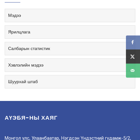
Мэдээ
Ярилцлага
Салбарын статистик
Хэвлэлийн мэдээ
Шуурхай штаб
АҮЭБЯ-НЫ ХАЯГ
Монгол улс, Улаанбаатар, Нэгдсэн Үндэстний гудамж-5/2,