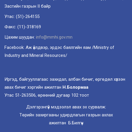
Засгийн газрын II байр
Утас: (51)-264155
Факс: (11)-318169
Цахим шуудан:
info@mmhi.gov.mn
Facebook: Аж үйлдвэр, эрдэс баялгийн яам /Ministry of
Industry and Mineral Resources/
Иргэд, байгууллагаас захидал, албан бичиг, өргөдөл хүлээн
авах бичиг хэргийн ажилтан
Н.Болормаа
Утас 51-263506, өрөөний дугаар 102 тоот
Дэлгэрэнгүй мэдээлэл авах эх сурвалж:
Төрийн захиргааны удирдлагын газрын ахлах
ажилтан Б.Билгүүн