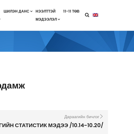
ШИЛЭН ДАНС
НЭЭЛТТЭЙ
11-11 ТӨВ
МЭДЭЭЛЭЛ
агааны хөтөлбөр
лэлт
ан гэрээ
ө
Салбарын жендерийн бодлого
рдамж
Дараагийн бичлэг
ГИЙН СТАТИСТИК МЭДЭЭ /10.14-10.20/