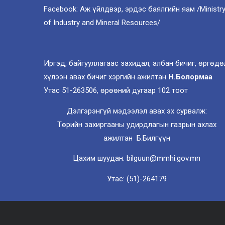
Facebook: Аж үйлдвэр, эрдэс баялгийн яам /Ministr
of Industry and Mineral Resources/
Иргэд, байгууллагаас захидал, албан бичиг, өргөдө
хүлээн авах бичиг хэргийн ажилтан
Н.Болормаа
Утас 51-263506, өрөөний дугаар 102 тоот
Дэлгэрэнгүй мэдээлэл авах эх сурвалж:
Төрийн захиргааны удирдлагын газрын ахлах
ажилтан Б.Билгүүн
Цахим шуудан: bilguun@mmhi.gov.mn
Утас: (51)-264179