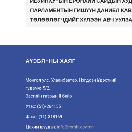
ИБУИНХУ-ЫН ЕРӨНХИЙ САЙДЫН ХУ
ПАРЛАМЕНТЫН ГИШҮҮН ДАНИЕЛ КАВ
ТӨЛӨӨЛӨГЧДИЙГ ХҮЛЭЭН АВЧ УУЛЗ
АҮЭБЯ-НЫ ХАЯГ
Монгол улс, Улаанбаатар, Нэгдсэн Үндэстний
гудамж-5/2,
Засгийн газрын II байр
Утас: (51)-264155
Факс: (11)-318169
Цахим шуудан:
info@mmhi.gov.mn