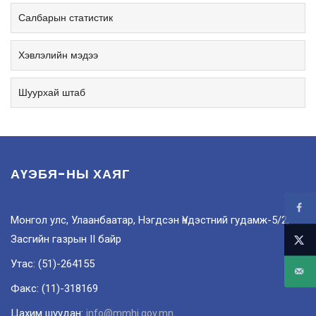
Салбарын статистик
Хэвлэлийн мэдээ
Шуурхай штаб
АҮЭБЯ-НЫ ХАЯГ
Монгол улс, Улаанбаатар, Нэгдсэн Үндэстний гудамж-5/2,
Засгийн газрын II байр
Утас: (51)-264155
Факс: (11)-318169
Цахим шуудан:
info@mmhi.gov.mn