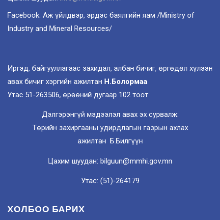
Facebook: Аж үйлдвэр, эрдэс баялгийн яам /Ministry of
Industry and Mineral Resources/
Иргэд, байгууллагаас захидал, албан бичиг, өргөдөл хүлээн
авах бичиг хэргийн ажилтан
Н.Болормаа
Утас 51-263506, өрөөний дугаар 102 тоот
Дэлгэрэнгүй мэдээлэл авах эх сурвалж:
Төрийн захиргааны удирдлагын газрын ахлах
ажилтан Б.Билгүүн
Цахим шуудан: bilguun@mmhi.gov.mn
Утас: (51)-264179
ХОЛБОО БАРИХ