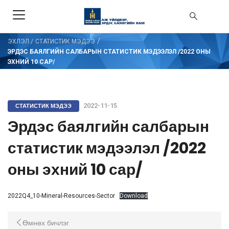
/
ЭХЛЭЛ
/
СТАТИСТИК МЭДЭЭ
ЭРДЭС БАЯЛГИЙН САЛБАРЫН СТАТИСТИК МЭДЭЭЛЭЛ /2022 ОНЫ
ЭХНИЙ 10 САР/
СТАТИСТИК МЭДЭЭ
2022-11-15
Эрдэс баялгийн салбарын
статистик мэдээлэл /2022
оны эхний 10 сар/
2022Q4_10-Mineral-Resources-Sector
Download
Өмнөх бичлэг