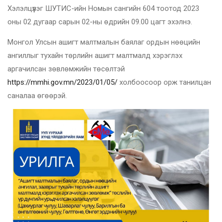
Хэлэлцүүлэг ШУТИС-ийн Номын сангийн 604 тоотод 2023
оны 02 дугаар сарын 02-ны өдрийн 09.00 цагт эхэлнэ.
Монгол Улсын ашигт малтмалын баялаг ордын нөөцийн
ангиллыг тухайн төрлийн ашигт малтмалд хэрэглэх
аргачилсан зөвлөмжийн төсөлтэй
https://mmhi.gov.mn/2023/01/05/
холбоосоор орж танилцан
саналаа өгөөрэй.