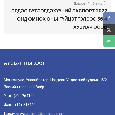
Дараагийн бичлэг
ЭРДЭС БҮТЭЭГДЭХҮҮНИЙ ЭКСПОРТ 2022
ОНД ӨМНӨХ ОНЫ ГҮЙЦЭТГЭЛЭЭС 36.4
ХУВИАР ӨСӨВ
АҮЭБЯ-НЫ ХАЯГ
Монгол улс, Улаанбаатар, Нэгдсэн Үндэстний гудамж-5/2,
Засгийн газрын II байр
Утас: (51)-264155
Факс: (11)-318169
Цахим шуудан:
info@mmhi.gov.mn