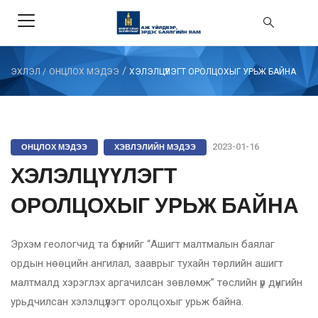
/
ЭХЛЭЛ
/
ОНЦЛОХ МЭДЭЭ
ХЭЛЭЛЦҮҮЛЭГТ ОРОЛЦОХЫГ УРЬЖ БАЙНА
ОНЦЛОХ МЭДЭЭ
ХЭВЛЭЛИЙН МЭДЭЭ
2023-01-16
ХЭЛЭЛЦҮҮЛЭГТ
ОРОЛЦОХЫГ УРЬЖ БАЙНА
Эрхэм геологчид та бүхнийг “Ашигт малтмалын баялаг
ордын нөөцийн ангилал, зааврыг тухайн төрлийн ашигт
малтмалд хэрэглэх аргачилсан зөвлөмж” төслийн үр дүнгийн
урьдчилсан хэлэлцүүлэгт оролцохыг урьж байна.