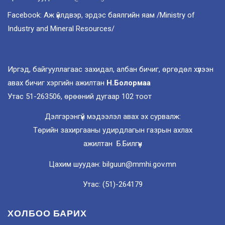
Facebook: Аж үйлдвэр, эрдэс баялгийн яам /Ministry of
Industry and Mineral Resources/
Иргэд, байгууллагаас захидал, албан бичиг, өргөдөл хүлээн
авах бичиг хэргийн ажилтан
Н.Болормаа
Утас 51-263506, өрөөний дугаар 102 тоот
Дэлгэрэнгүй мэдээлэл авах эх сурвалж:
Төрийн захиргааны удирдлагын газрын ахлах
ажилтан Б.Билгүүн
Цахим шуудан: bilguun@mmhi.gov.mn
Утас: (51)-264179
ХОЛБОО БАРИХ