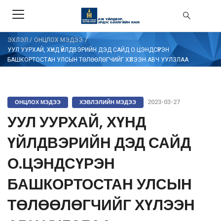
/
ЭХЛЭЛ
/
ОНЦЛОХ МЭДЭЭ
УУЛ УУРХАЙ, ХҮНД ҮЙЛДВЭРИЙН ДЭД САЙД О.ЦЭНДСҮРЭН
БАШКОРТОСТАН УЛСЫН ТӨЛӨӨЛӨГЧИЙГ ХҮЛЭЭН АВЧ УУЛЗЛАА
ОНЦЛОХ МЭДЭЭ
ХЭВЛЭЛИЙН МЭДЭЭ
2023-03-27
УУЛ УУРХАЙ, ХҮНД
ҮЙЛДВЭРИЙН ДЭД САЙД
О.ЦЭНДСҮРЭН
БАШКОРТОСТАН УЛСЫН
ТӨЛӨӨЛӨГЧИЙГ ХҮЛЭЭН