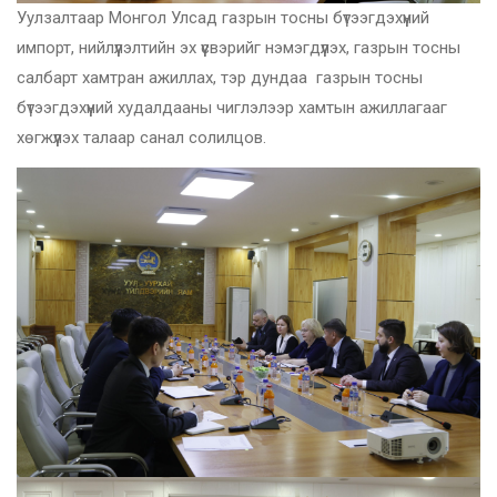
Уулзалтаар Монгол Улсад газрын тосны бүтээгдэхүүний
импорт, нийлүүлэлтийн эх үүсвэрийг нэмэгдүүлэх, газрын тосны
салбарт хамтран ажиллах, тэр дундаа газрын тосны
бүтээгдэхүүний худалдааны чиглэлээр хамтын ажиллагааг
хөгжүүлэх талаар санал солилцов.