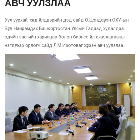
АВЧ УУЛЗЛАА
Уул уурхай, хүнд үйлдвэрийн дэд сайд О.Цэндсүрэн ОХУ-ын
Бүгд Найрамдах Башкортостан Улсын Гадаад худалдаа,
эдийн засгийн харилцаа болон бизнес үйл ажиллагааны
нэгдүгээр орлогч сайд Л.М.Изотоваг хүлээн авч уулзлаа.