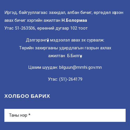
Иргэд, байгууллагаас захидал, албан бичиг, өргөдөл хүлээн
авах бичиг хэргийн ажилтан
Н.Болормаа
Утас 51-263506, өрөөний дугаар 102 тоот
Дэлгэрэнгүй мэдээлэл авах эх сурвалж:
Төрийн захиргааны удирдлагын газрын ахлах
ажилтан Б.Билгүүн
Цахим шуудан: bilguun@mmhi.gov.mn
Утас: (51)-264179
ХОЛБОО БАРИХ