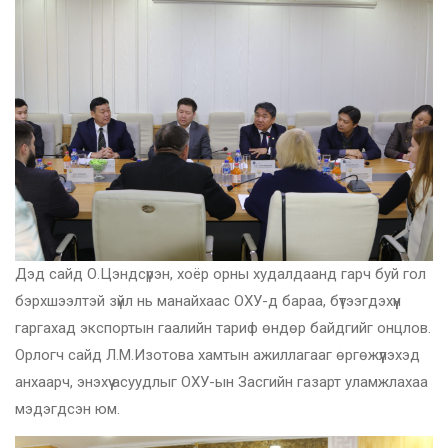
Дэд сайд О.Цэндсүрэн, хоёр орны худалдаанд гарч буй гол
бэрхшээлтэй зүйл нь манайхаас ОХУ-д бараа, бүтээгдэхүүн
гаргахад экспортын гаалийн тариф өндөр байдгийг онцлов.
Орлогч сайд Л.М.Изотова хамтын ажиллагааг өргөжүүлэхэд
анхаарч, энэхүү асуудлыг ОХУ-ын Засгийн газарт уламжлахаа
мэдэгдсэн юм.