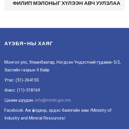
ФИЛИП МЭЛОНЫГ ХҮЛЭЭН АВЧ УУЛЗЛАА
АҮЭБЯ-НЫ ХАЯГ
Монгол улс, Улаанбаатар, Нэгдсэн Үндэстний гудамж-5/2,
Засгийн газрын II байр
Утас: (51)-264155
Факс: (11)-318169
Цахим шуудан:
info@mmhi.gov.mn
Facebook: Аж үйлдвэр, эрдэс баялгийн яам /Ministry of
Industry and Mineral Resources/