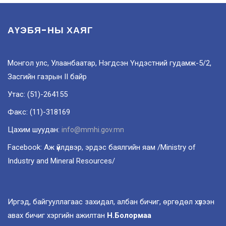
АҮЭБЯ-НЫ ХАЯГ
Монгол улс, Улаанбаатар, Нэгдсэн Үндэстний гудамж-5/2,
Засгийн газрын II байр
Утас: (51)-264155
Факс: (11)-318169
Цахим шуудан:
info@mmhi.gov.mn
Facebook: Аж үйлдвэр, эрдэс баялгийн яам /Ministry of
Industry and Mineral Resources/
Иргэд, байгууллагаас захидал, албан бичиг, өргөдөл хүлээн
авах бичиг хэргийн ажилтан
Н.Болормаа