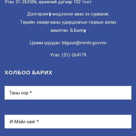
Утас 51-263506, өрөөний дугаар 102 тоот
Дэлгэрэнгүй мэдээлэл авах эх сурвалж:
Төрийн захиргааны удирдлагын газрын ахлах
ажилтан Б.Билгүүн
Цахим шуудан: bilguun@mmhi.gov.mn
Утас: (51)-264179
ХОЛБОО БАРИХ