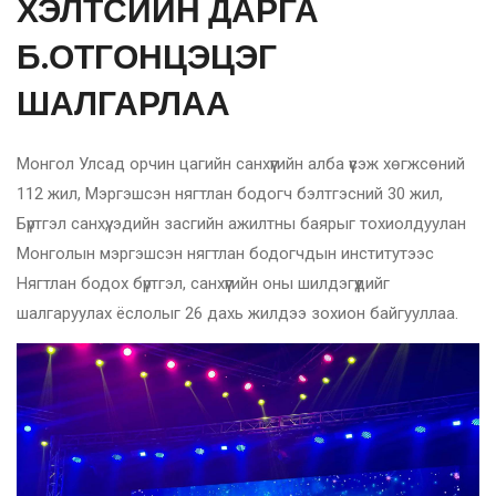
ХЭЛТСИЙН ДАРГА
Б.ОТГОНЦЭЦЭГ
ШАЛГАРЛАА
Монгол Улсад орчин цагийн санхүүгийн алба үүсэж хөгжсөний
112 жил, Мэргэшсэн нягтлан бодогч бэлтгэсний 30 жил,
Бүртгэл санхүү, эдийн засгийн ажилтны баярыг тохиолдуулан
Монголын мэргэшсэн нягтлан бодогчдын институтээс
Нягтлан бодох бүртгэл, санхүүгийн оны шилдэгүүдийг
шалгаруулах ёслолыг 26 дахь жилдээ зохион байгууллаа.