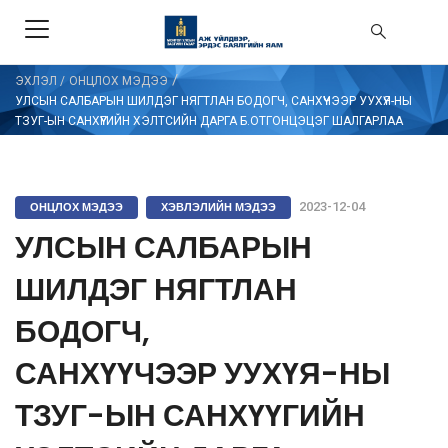
/
ЭХЛЭЛ
/
ОНЦЛОХ МЭДЭЭ
УЛСЫН САЛБАРЫН ШИЛДЭГ НЯГТЛАН БОДОГЧ, САНХҮҮЧЭЭР УУХҮЯ-НЫ
ТЗУГ-ЫН САНХҮҮГИЙН ХЭЛТСИЙН ДАРГА Б.ОТГОНЦЭЦЭГ ШАЛГАРЛАА
ОНЦЛОХ МЭДЭЭ
ХЭВЛЭЛИЙН МЭДЭЭ
2023-12-04
УЛСЫН САЛБАРЫН
ШИЛДЭГ НЯГТЛАН
БОДОГЧ,
САНХҮҮЧЭЭР УУХҮЯ-НЫ
ТЗУГ-ЫН САНХҮҮГИЙН