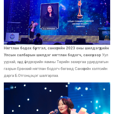
Нягтлан бодох бүртгэл, санхүүгийн 2023 оны шилдэгүүд
ийн
Улсын салбарын шилдэг нягтлан бодогч, санхүүч
ээр
Уул
уурхай, хүнд үйлдвэрийн яамны Төрийн захиргаа удирдлагын
газрын Ерөнхий нягтлан бодогч бөгөөд Санхүүгийн хэлтсийн
дарга Б.Отгонцэцэг шалгарлаа.