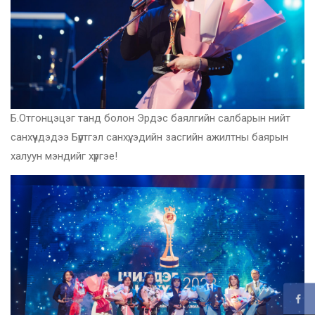
Б.Отгонцэцэг танд болон Эрдэс баялгийн салбарын нийт
санхүүчдэдээ Бүртгэл санхүү, эдийн засгийн ажилтны баярын
халуун мэндийг хүргэе!