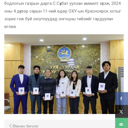
бодлогын газрын дарга С.Сүхбат уулзан амжилт хүсэж, 2024
оны 4 дүгээр сарын 11-ний өдөр ОХУ-ын Красноярск хотыг
зорих гэж буй оюутнуудад онгоцны тийзийг гардуулан
өглөө.
Өмнөх бичлэг