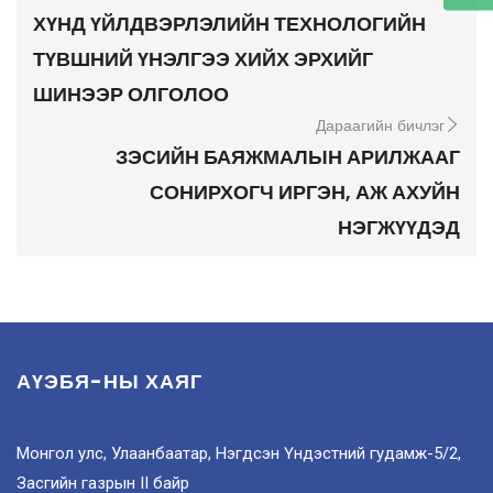
ХҮНД ҮЙЛДВЭРЛЭЛИЙН ТЕХНОЛОГИЙН
ТҮВШНИЙ ҮНЭЛГЭЭ ХИЙХ ЭРХИЙГ
ШИНЭЭР ОЛГОЛОО
Дараагийн бичлэг
ЗЭСИЙН БАЯЖМАЛЫН АРИЛЖААГ
СОНИРХОГЧ ИРГЭН, АЖ АХУЙН
НЭГЖҮҮДЭД
АҮЭБЯ-НЫ ХАЯГ
Монгол улс, Улаанбаатар, Нэгдсэн Үндэстний гудамж-5/2,
Засгийн газрын II байр