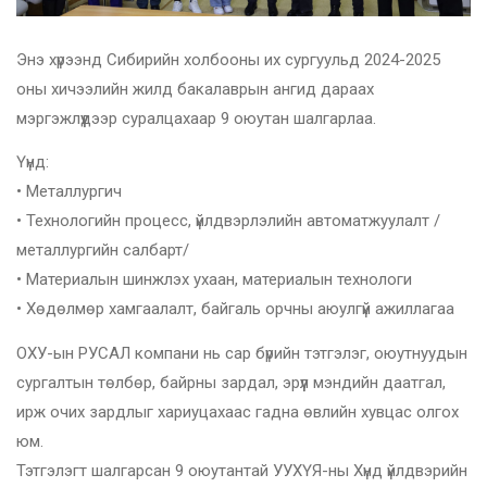
Энэ хүрээнд Сибирийн холбооны их сургуульд 2024-2025
оны хичээлийн жилд бакалаврын ангид дараах
мэргэжлүүдээр суралцахаар 9 оюутан шалгарлаа.
Үүнд:
• Металлургич
• Технологийн процесс, үйлдвэрлэлийн автоматжуулалт /
металлургийн салбарт/
• Материалын шинжлэх ухаан, материалын технологи
• Хөдөлмөр хамгаалалт, байгаль орчны аюулгүй ажиллагаа
ОХУ-ын РУСАЛ компани нь сар бүрийн тэтгэлэг, оюутнуудын
сургалтын төлбөр, байрны зардал, эрүүл мэндийн даатгал,
ирж очих зардлыг хариуцахаас гадна өвлийн хувцас олгох
юм.
Тэтгэлэгт шалгарсан 9 оюутантай УУХҮЯ-ны Хүнд үйлдвэрийн