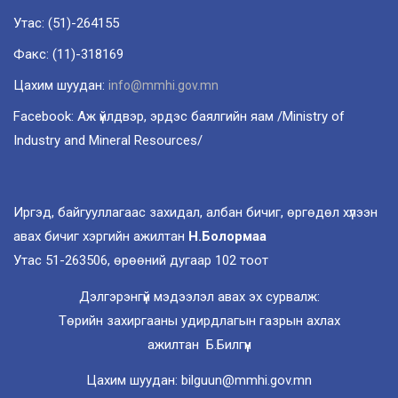
Утас: (51)-264155
Факс: (11)-318169
Цахим шуудан:
info@mmhi.gov.mn
Facebook: Аж үйлдвэр, эрдэс баялгийн яам /Ministry of
Industry and Mineral Resources/
Иргэд, байгууллагаас захидал, албан бичиг, өргөдөл хүлээн
авах бичиг хэргийн ажилтан
Н.Болормаа
Утас 51-263506, өрөөний дугаар 102 тоот
Дэлгэрэнгүй мэдээлэл авах эх сурвалж:
Төрийн захиргааны удирдлагын газрын ахлах
ажилтан Б.Билгүүн
Цахим шуудан: bilguun@mmhi.gov.mn