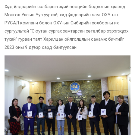
Хүнд үйлдвэрийн салбарын хүний нөөцийн бодлогын хүрээнд
Монгол Улсын Уул уурхай, хүнд үйлдвэрийн яам, ОХУ-ын
РУСАЛ компани болон ОХУ-ын Сибирийн холбооны их
сургуультай “Оюутан сургах хамтарсан хөтөлбөр хэрэгжүүлэх
тухай” гурван талт Харилцан ойлголцлын санамж бичгийг
2023 оны 9 дүгээр сард байгуулсан.