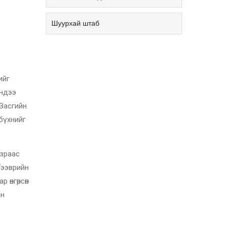
Шуурхай штаб
ийг
эндээ
 Засгийн
 бүхнийг
азраас
Тээврийн
өнгөрсөн
йн