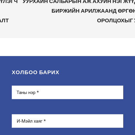
ҮЛЭГЧ
УУРХАЙН САЛБАРЫН АЖ АХУЙН НЭГЖҮҮ
БИРЖИЙН АРИЛЖААНД ӨРГӨ
АЛТ
ОРОЛЦОХЫГ 
ХОЛБОО БАРИХ