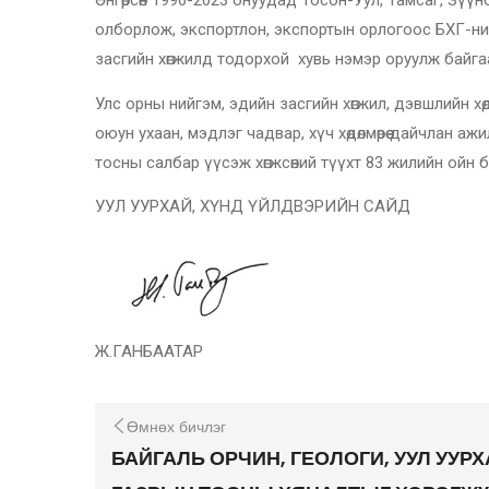
Өнгөрсөн 1996-2023 онуудад Тосон-Уул, Тамсаг, Зүүн
олборлож, экспортлон, экспортын орлогоос БХГ-ний да
засгийн хөгжилд тодорхой хувь нэмэр оруулж байга
Улс орны нийгэм, эдийн засгийн хөгжил, дэвшлийн х
оюун ухаан, мэдлэг чадвар, хүч хөдөлмөрөө дайчлан
тосны салбар үүсэж хөгжсөний түүхт 83 жилийн ойн 
УУЛ УУРХАЙ, ХҮНД ҮЙЛДВЭРИЙН 
Ж.ГАНБААТАР
Өмнөх бичлэг
БАЙГАЛЬ ОРЧИН, ГЕОЛОГИ, УУЛ УУРХ