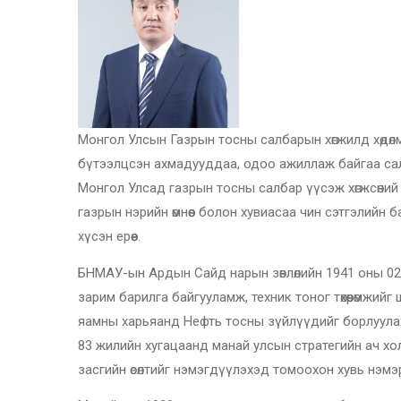
Монгол Улсын Газрын тосны салбарын хөгжилд хөдөлм
бүтээлцсэн ахмадууддаа, одоо ажиллаж байгаа сал
Монгол Улсад газрын тосны салбар үүсэж хөгжсөни
газрын нэрийн өмнөөс болон хувиасаа чин сэтгэлийн
хүсэн ерөөе.
БНМАУ-ын Ардын Сайд нарын зөвлөлийн 1941 оны 02-р
зарим барилга байгууламж, техник тоног төхөөрөмжий
яамны харьяанд Нефть тосны зүйлүүдийг борлуулах 
83 жилийн хугацаанд манай улсын стратегийн ач хо
засгийн өсөлтийг нэмэгдүүлэхэд томоохон хувь нэмэ