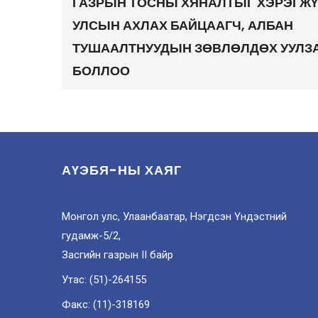
ГАЗРЫН ТОСНЫ ХЯНАЛТЫГ ХЭРЭГЖҮ
УЛСЫН АХЛАХ БАЙЦААГЧ, АЛБАН
ТУШААЛТНУУДЫН ЗӨВЛӨЛДӨХ УУЛЗ
БОЛЛОО
АҮЭБЯ-НЫ ХАЯГ
Монгол улс, Улаанбаатар, Нэгдсэн Үндэстний
гудамж-5/2,
Засгийн газрын II байр
Утас: (51)-264155
Факс: (11)-318169