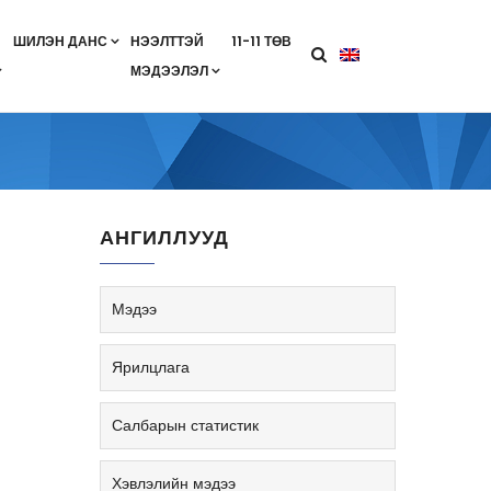
ШИЛЭН ДАНС
НЭЭЛТТЭЙ
11-11 ТӨВ
МЭДЭЭЛЭЛ
агааны хөтөлбөр
лэлт
ан гэрээ
ө
Салбарын жендерийн бодлого
АНГИЛЛУУД
Мэдээ
Ярилцлага
Салбарын статистик
Хэвлэлийн мэдээ