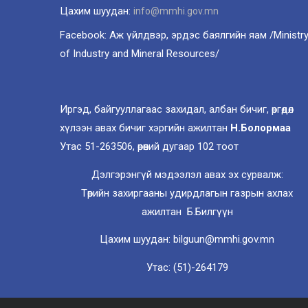
Цахим шуудан:
info@mmhi.gov.mn
Facebook: Аж үйлдвэр, эрдэс баялгийн яам /Ministr
of Industry and Mineral Resources/
Иргэд, байгууллагаас захидал, албан бичиг, өргөдөл
хүлээн авах бичиг хэргийн ажилтан
Н.Болормаа
Утас 51-263506, өрөөний дугаар 102 тоот
Дэлгэрэнгүй мэдээлэл авах эх сурвалж:
Төрийн захиргааны удирдлагын газрын ахлах
ажилтан Б.Билгүүн
Цахим шуудан: bilguun@mmhi.gov.mn
Утас: (51)-264179