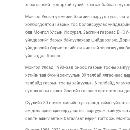
хэрэглээний тодорхой хувийг хангаж байсан түүхэн
Монгол Улсын үе үеийн Засгийн газрууд түлш, шата
холбогдолтой Газрын тос боловсруулах үйлдвэрийг б
бөгөөд Монгол Улсын Их хурал, Засгийн газраас БНЭУ
үйлдвэрийг барьж байгуулахаар шийдвэрлэж, Дорн
үйлдвэрийн барих төслийг амжилттай хэрэгжүүлж б
үйл явдал болсон.
Монгол Улсад 1990-ээд оноос газрын тосны хайгуу
хэтийн төлөв бүхий хайгуулын 39 талбай ялгаснаас ө
талбайд газрын тосны хайгуулын, 6 талбайд уламжл
судалгааны ажлыг Засгийн газраас эрх олгосны даг
Сүүлийн 30 орчим жилийн хугацаанд хийж гүйцэтгэс
ам.долларын хөрөнгө оруулалтыг зарцуулж, хайгуулын 
сая.тн ашиглалтын баталгаат нөөцийг тогтоож, Монго