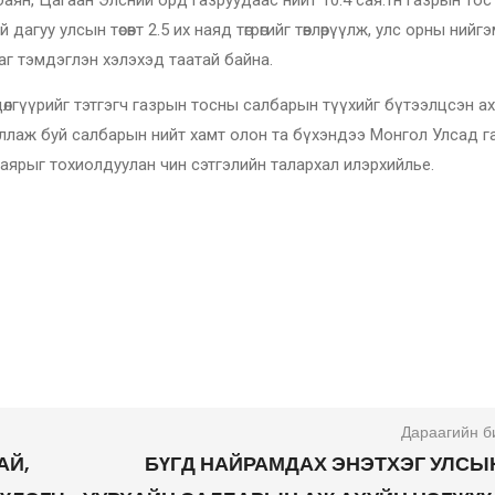
баян, Цагаан Элсний орд газруудаас нийт 10.4 сая.тн газрын тос
гуу улсын төсөвт 2.5 их наяд төгрөгийг төвлөрүүлж, улс орны нийг
аг тэмдэглэн хэлэхэд таатай байна.
өдөлгүүрийг тэтгэгч газрын тосны салбарын түүхийг бүтээлцсэн а
 ажиллаж буй салбарын нийт хамт олон та бүхэндээ Монгол Улсад 
баярыг тохиолдуулан чин сэтгэлийн талархал илэрхийлье.
САЙД
Дараагийн б
АЙ,
БҮГД НАЙРАМДАХ ЭНЭТХЭГ УЛСЫ