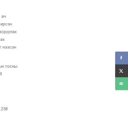
 ач
 ирсэн
овсруулах
лах
г нээсэн
рын тосны
9
,
.258