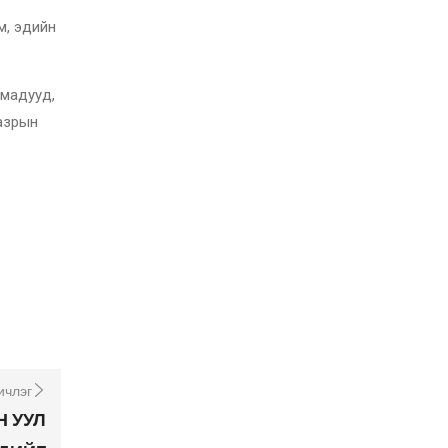
эм, эдийн
хмадууд,
газрын
ичлэг
Н УУЛ