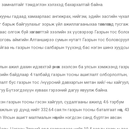
 замналтайг тэмдэглэн хэлэхэд бахархалтай байна.
хууны гадаад хамаарлаас ангижрах, нийгэм, эдийн засгийн чухал
арьж байгуулахыг зорьж үйл ажиллагааныхаа төлөвлөгөөнд тусгаж
-аас олгож буй хөнгөлөлттэй зээлийн эх үүсвэрээр Газрын тос бол
оговь аймгийн Алтанширээ сумын нутагт Газрын тос боловсруу
айгаа нь газрын тосны салбарын түүхэнд бас нэгэн шинэ хуудсы
лын ажил дахин идэвхтэй өрнөж эхэлсэн ба улсын хэмжээнд газ
нөөдрийн байдлаар 4 талбайд газрын тосны ашиглалт олборлолтын, 
алт бус газрын тос /нүүрсний давхаргын метан хий/-ны хайгуул
уу Бүтээгдэхүүн хуваах гэрээний дагуу явуулж байна.
эн газрын тосны гэсэн хайгуул, судалгааны ажилд 4.6 тэрбум
ажлын үр дүнд нийт 332.64 сая.тн газрын тосны баталгаат нөөц, 43
л Улсын ашигт малтмалын нөөцийн нэгдсэн санд бүртгэн авсан.