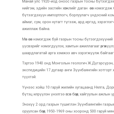
Манай улс 1920-иод оноос газрын тосны бүтээгдэхү
нийгэм, эдийн засгийн хөгжлийг даган өсөн нэмэгдэ
бүтээгдэхүүн импортлогч, борлуулагч үндэсний ко
аймаг, сум, орон нутагт түгээж, ард иргэд, хэрэгл
ажиллаж байна.
Мөн өсөн нэмэгдэж буй газрын тосны бүтээгдэхүүний
үүсвэрийг нэмэгдүүлэх, хамтын ажиллагааг өргөжүүл
шаардлагатай арга хэмжээ авч хэрэгжүүлж байгааг
Тэртээ 1940 онд Монголын геологич Ж.Дүгэрсүрэн
экспедицийн 17 дугаар анги Зүүнбаянгийн хотгорт 
түүхтэй.
Үүнээс хойш 10 гаруй жилийн хугацаанд Нялга, Дорн
бүтэц илрүүлэн үнэлгээ өгсөн бөгөөд хайгуулын ажлы
Энэхүү 2 орд газрын түшиглэн Зүүнбаянгийн газры
оруулсан бөгөөд 1950-1969 оны хооронд 500 гаруй м