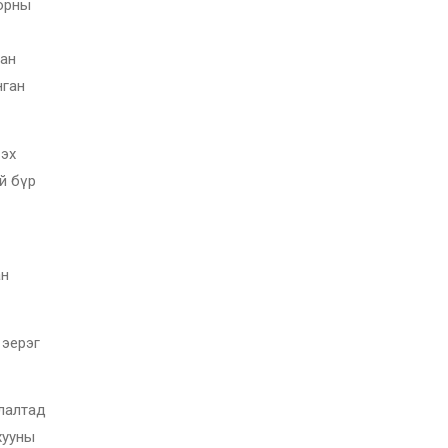
 орны
лан
нган
 эх
й бүр
ан
 эерэг
глалтад
хууны