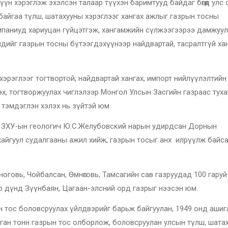
үн хэрэглэж эхэлсэн талаар түүхэн баримтууд байдаг бөгөөд улс
ж байгаа түлш, шатахууны хэрэглээг хангах ажлыг газрын тосны
мпаниуд хариуцан гүйцэтгэж, хангамжийн сүлжээгээрээ дамжуу
эгчдийг газрын тосны бүтээгдэхүүнээр найдвартай, тасралтгүй ха
 хэрэглээг тогтвортой, найдвартай хангах, импорт нийлүүлэлтийн
эх, тогтворжуулах чиглэлээр Монгол Улсын Засгийн газраас туха
 тэмдэглэн хэлэх нь зүйтэй юм.
, ЗХУ-ын геологич Ю.С.Желубовский нарын удирдсан Дорнын
хайгуул судалгааны ажил хийж, газрын тосыг анх илрүүлж байс
оговь, Чойбалсан, Өмнөговь, Тамсагийн сав газруудад 100 гаруй
н үр дүнд Зүүнбаян, Цагаан-элсний орд газрыг нээсэн юм.
н тос боловсруулах үйлдвэрийг барьж байгуулан, 1949 онд аши
янган тонн газрын тос олборлож, боловсруулан улсын түлш, шата