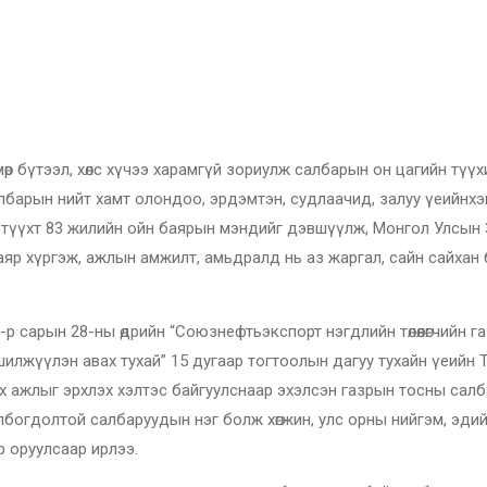
өр бүтээл, хөлс хүчээ харамгүй зориулж салбарын он цагийн түүх
барын нийт хамт олондоо, эрдэмтэн, судлаачид, залуу үеийнх
й түүхт 83 жилийн ойн баярын мэндийг дэвшүүлж, Монгол Улсын
 баяр хүргэж, ажлын амжилт, амьдралд нь аз жаргал, сайн сайхан
 сарын 28-ны өдрийн “Союзнефтьэкспорт нэгдлийн төлөөлөгчийн г
г шилжүүлэн авах тухай” 15 дугаар тогтоолын дагуу тухайн үеийн 
ажлыг эрхлэх хэлтэс байгуулснаар эхэлсэн газрын тосны салбар 
лбогдолтой салбаруудын нэг болж хөгжин, улс орны нийгэм, эди
р оруулсаар ирлээ.