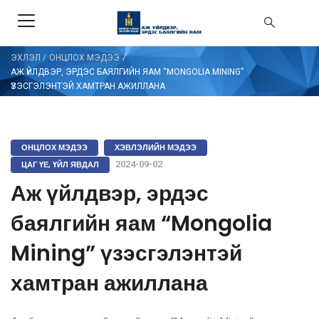
/
ЭХЛЭЛ
/
ОНЦЛОХ МЭДЭЭ
АЖ ҮЙЛДВЭР, ЭРДЭС БАЯЛГИЙН ЯАМ “MONGOLIA MINING”
ҮЗЭСГЭЛЭНТЭЙ ХАМТРАН АЖИЛЛАНА
ОНЦЛОХ МЭДЭЭ
ХЭВЛЭЛИЙН МЭДЭЭ
ЦАГ ҮЕ, ҮЙЛ ЯВДАЛ
2024-09-02
Аж үйлдвэр, эрдэс
баялгийн яам “Mongolia
Mining” үзэсгэлэнтэй
хамтран ажиллана