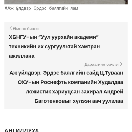
#Аж_үйлдвэр_Эрдэс_баялгийн_яам
Өмнөх бичлэг
ХБНГУ-ын “Уул уурхайн академи”
техникийн их сургуультай хамтран
ажиллана
Дараагийн бичлэг
Аж үйлдвэр, Эрдэс баялгийн сайд Ц.Туваан
ОХУ-ын Роснефть компанийн Худалдаа
ложистик хариуцсан захирал Андрей
Баготенковыг хүлээн авч уулзлаа
АНГИЛЛУУД