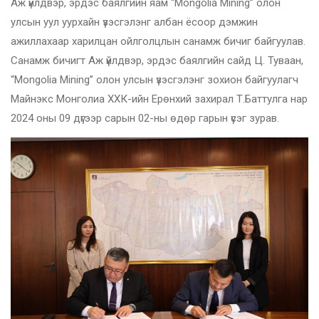
Аж үйлдвэр, эрдэс баялгийн яам “Mongolia Mining” олон
улсын уул уурхайн үзэсгэлэнг албан ёсоор дэмжин
ажиллахаар харилцан ойлголцлын санамж бичиг байгуулав.
Санамж бичигт Аж үйлдвэр, эрдэс баялгийн сайд Ц. Туваан,
“Mongolia Mining” олон улсын үзэсгэлэнг зохион байгуулагч
Майнэкс Монголиа ХХК-ийн Ерөнхий захирал Т.Баттулга нар
2024 оны 09 дүгээр сарын 02-ны өдөр гарын үсэг зурав.