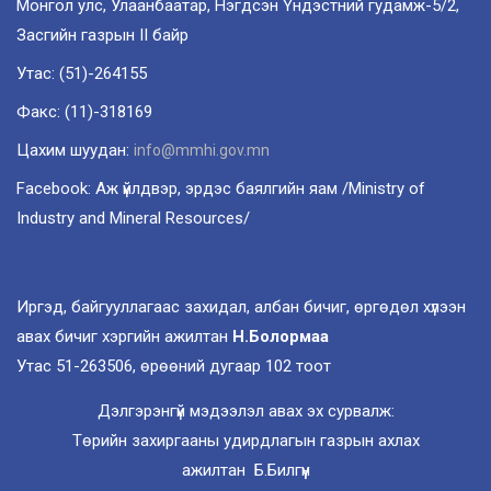
Монгол улс, Улаанбаатар, Нэгдсэн Үндэстний гудамж-5/2,
Засгийн газрын II байр
Утас: (51)-264155
Факс: (11)-318169
Цахим шуудан:
info@mmhi.gov.mn
Facebook: Аж үйлдвэр, эрдэс баялгийн яам /Ministry of
Industry and Mineral Resources/
Иргэд, байгууллагаас захидал, албан бичиг, өргөдөл хүлээн
авах бичиг хэргийн ажилтан
Н.Болормаа
Утас 51-263506, өрөөний дугаар 102 тоот
Дэлгэрэнгүй мэдээлэл авах эх сурвалж:
Төрийн захиргааны удирдлагын газрын ахлах
ажилтан Б.Билгүүн