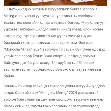
13 дахь жилдээ зохион байгуулагдаж байгаа Mongolia
Mining олон улсын уул уурхайн үзэсгэлэн нь салбарын
техник, технологийн гол арга хэмжээ бөгөөд Монголын уул
уурхайн салбарын шилдэг ханган нийлүүлэгчид, олон улсын
компаниуд бүтээгдэхүүнээ танилцуулах хамгийн чухал
бизнесийн хамтын ажиллагааны орчин юм. Энэ жил
“Mongolia Mining” 2024 үзэсгэлэн 10 сарын 08-10-ны өдрүүдэд
уламжлал ёсоор Буянт-Ухаа спортын ордонд зохион
байгуулагдах ба үзэсгэлэнд 10 гаруй орны 250 орчим
үзэсгэлэн гаргагч оролцохоор бүртгүүлж, бэлтгэлээ хангаад
байна.
Санамж бичгээр харилцан тохиролцсоны дагуу Аж үйлдвэр,
эрдэс баялгийн яам “Mongolia Mining” 2024 үзэсгэлэнгийн
зохион байгуулалтад хамтран оролцож, үзэсгэлэнгийн үеэр
болох семинар, хамтын ажиллагааны арга хэмжээнүүдэд