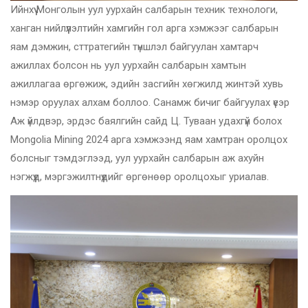
Ийнхүү Монголын уул уурхайн салбарын техник технологи,
ханган нийлүүлэлтийн хамгийн гол арга хэмжээг салбарын
яам дэмжин, сттратегийн түншлэл байгуулан хамтарч
ажиллах болсон нь уул уурхайн салбарын хамтын
ажиллагаа өргөжиж, эдийн засгийн хөгжилд жинтэй хувь
нэмэр оруулах алхам боллоо. Санамж бичиг байгуулах үеэр
Аж үйлдвэр, эрдэс баялгийн сайд Ц. Туваан удахгүй болох
Mongolia Mining 2024 арга хэмжээнд яам хамтран оролцох
болсныг тэмдэглээд, уул уурхайн салбарын аж ахуйн
нэгжүүд, мэргэжилтнүүдийг өргөнөөр оролцохыг уриалав.