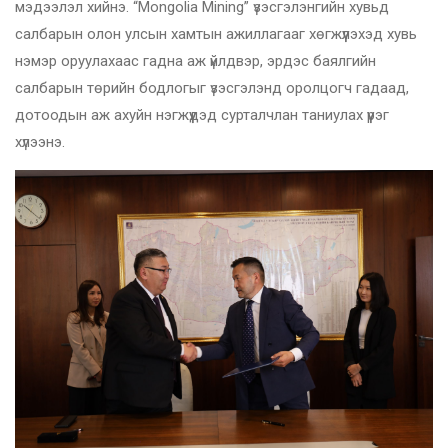
мэдээлэл хийнэ. “Mongolia Mining” үзэсгэлэнгийн хувьд
салбарын олон улсын хамтын ажиллагааг хөгжүүлэхэд хувь
нэмэр оруулахаас гадна аж үйлдвэр, эрдэс баялгийн
салбарын төрийн бодлогыг үзэсгэлэнд оролцогч гадаад,
дотоодын аж ахуйн нэгжүүдэд сурталчлан таниулах үүрэг
хүлээнэ.