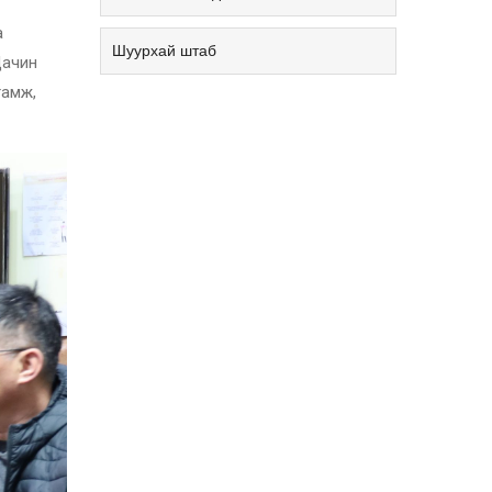
а
Шуурхай штаб
Дачин
гамж,