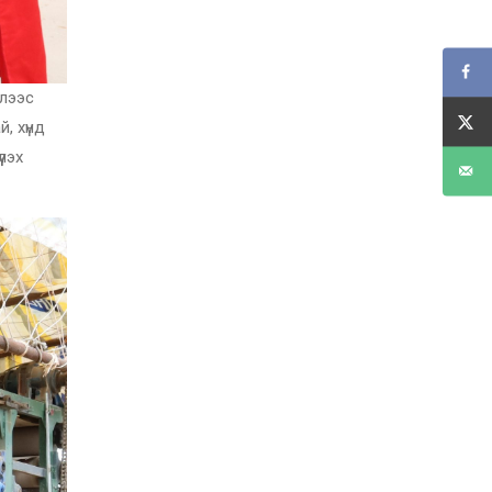
элээс
, хүнд
лэх