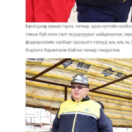
Бүтээгдэхүүн хуваах гэрээ, татвар, орон нутгийн хо
тавьж буй олон талт асуудлуудыг шийдвэрлэж, харил
үйлдвэрлэлийн салбарт оролцогч талууд аль аль нь 
бодлого баримталж байгаа талаар тэмдэглэв.