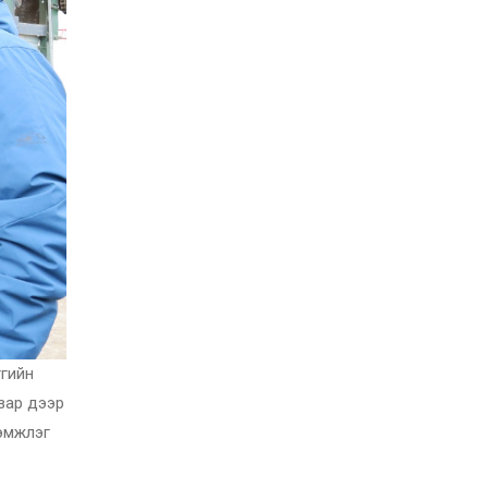
тгийн
зар дээр
дэмжлэг