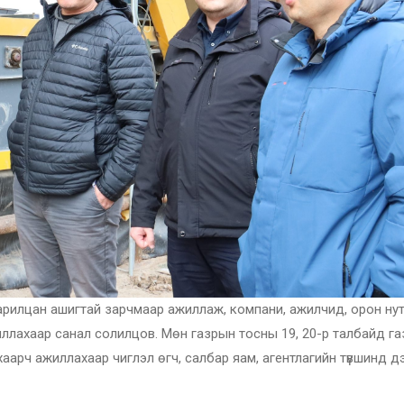
арилцан ашигтай зарчмаар ажиллаж, компани, ажилчид, орон ну
иллахаар санал солилцов. Мөн газрын тосны 19, 20-р талбайд га
аарч ажиллахаар чиглэл өгч, салбар яам, агентлагийн түвшинд 