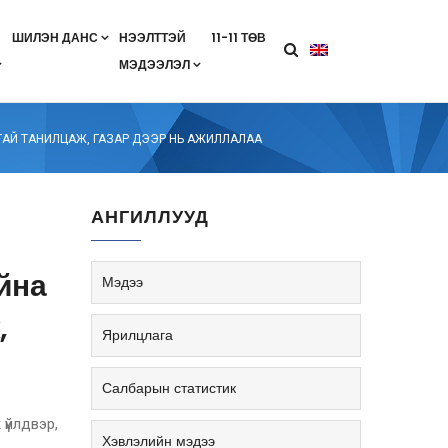
ШИЛЭН ДАНС
НЭЭЛТТЭЙ
11-11 ТӨВ
МЭДЭЭЛЭЛ
агааны хөтөлбөр
лэлт
ан гэрээ
ө
Салбарын жендерийн бодлого
АТАЙ ТАНИЛЦАЖ, ГАЗАР ДЭЭР НЬ АЖИЛЛАЛАА
АНГИЛЛУУД
йна
Мэдээ
,
Ярилцлага
Салбарын статистик
 үйлдвэр,
Хэвлэлийн мэдээ