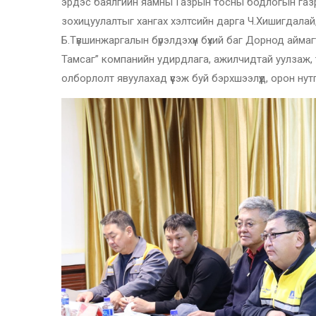
эрдэс баялгийн яамны Газрын тосны бодлогын газ
зохицуулалтыг хангах хэлтсийн дарга Ч.Хишигдала
Б.Түвшинжаргалын
бүрэлдэхүүн бүхий баг Дорнод айм
Тамсаг” компанийн удирдлага, ажилчидтай уулзаж,
олборлолт явуулахад үүсэж буй бэрхшээлүүд, орон ну