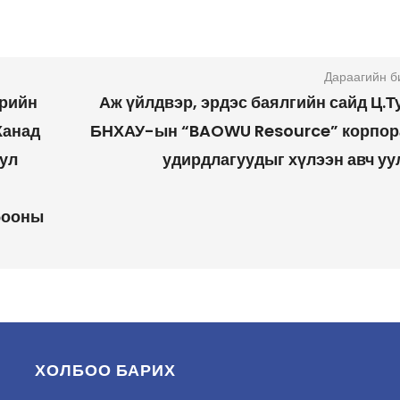
Дараагийн б
өрийн
Аж үйлдвэр, эрдэс баялгийн сайд Ц.Т
Канад
БНХАУ-ын “BAOWU Resource” корпо
сул
удирдлагуудыг хүлээн авч уу
бооны
ХОЛБОО БАРИХ