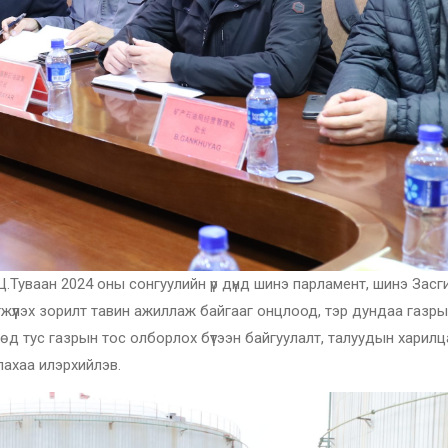
.Туваан 2024 оны сонгуулийн үр дүнд шинэ парламент, шинэ Засг
жүүлэх зорилт тавин ажиллаж байгааг онцлоод, тэр дундаа газр
д тус газрын тос олборлох бүтээн байгуулалт, талуудын харилц
ахаа илэрхийлэв.