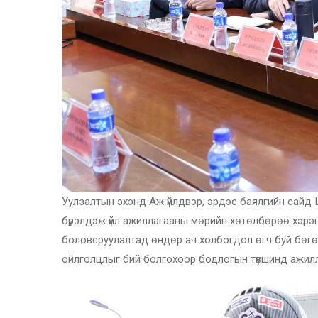
Уулзалтын эхэнд Аж үйлдвэр, эрдэс баялгийн сайд Ц
бүрэлдэж үйл ажиллагааны мөрийн хөтөлбөрөө хэрэг
боловсруулалтад өндөр ач холбогдол өгч буй бөгөө
ойлголцлыг бий болгохоор бодлогын түвшинд ажилл