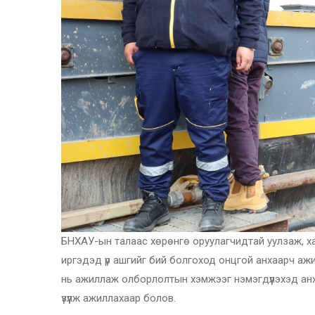
БНХАУ-ын талаас хөрөнгө оруулагчидтай уулзаж, х
иргэдэд үр ашгийг бий болгоход онцгой анхаарч аж
нь ажиллаж олборлолтын хэмжээг нэмэгдүүлэхэд анх
үзүүлж ажиллахаар болов.