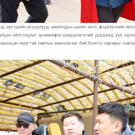
лбоод, иргэдийн асуудлууд, ажилчдын цалин хөлс, үйлдвэрчний эвл
цан ойлголцлыг эрчимжүүлэх шаардлагатайг дурдаад, уул, уурхай
харилцан ашигтай хамтын ажиллагааг бий болгох зарчмыг нэвтрүү