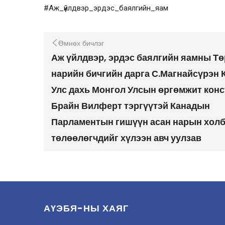
#Аж_үйлдвэр_эрдэс_баялгийн_яам
Өмнөх бичлэг
Аж үйлдвэр, эрдэс баялгийн яамны Т
нарийн бичгийн дарга С.Магнайсүрэн 
Улс дахь Монгол Улсын өргөмжит кон
Брайн Вилферт тэргүүтэй Канадын
Парламентын гишүүн асан нарын хол
төлөөлөгчдийг хүлээн авч уулзав
АҮЭБЯ-НЫ ХАЯГ