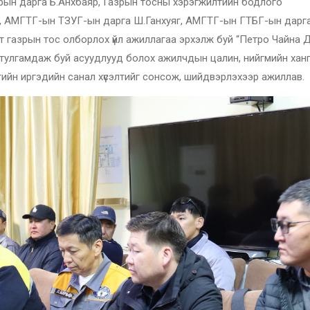
рын дарга Б.Анхбаяр, Газрын тосны хэрэгжилтийн бодлого
й, АМГТГ-ын ТЗУГ-ын дарга Ш.Ганхуяг, АМГТГ-ын ГТБГ-ын дарг
агт газрын тос олборлох үйл ажиллагаа эрхэлж буй “Петро Чайна 
 тулгамдаж буй асуудлууд болох ажилчдын цалин, нийгмийн хан
тгийн иргэдийн санал хүсэлтийг сонсож, шийдвэрлэхээр ажиллав.