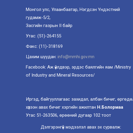
Монгол улс, Улаанбаатар, Нэгдсэн Үндэстний
гудамж-5/2,
Засгийн газрын II байр
Утас: (51)-264155
Факс: (11)-318169
Цахим шуудан:
info@mmhi.gov.mn
Facebook: Аж үйлдвэр, эрдэс баялгийн яам /Ministry
of Industry and Mineral Resources/
Иргэд, байгууллагаас захидал, албан бичиг, өргөдө
хүлээн авах бичиг хэргийн ажилтан
Н.Болормаа
Утас 51-263506, өрөөний дугаар 102 тоот
Дэлгэрэнгүй мэдээлэл авах эх сурвалж: