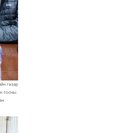
ийн газар
ын тосны
ан