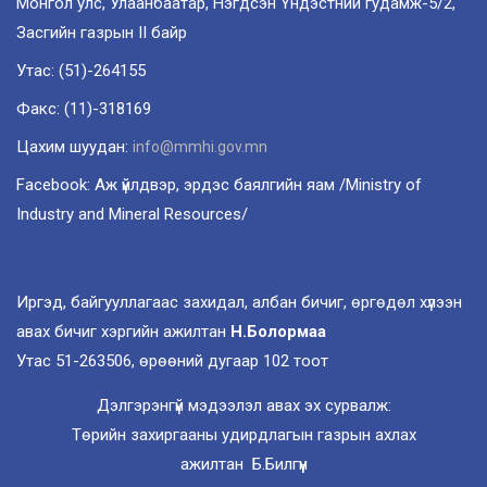
Монгол улс, Улаанбаатар, Нэгдсэн Үндэстний гудамж-5/2,
Засгийн газрын II байр
Утас: (51)-264155
Факс: (11)-318169
Цахим шуудан:
info@mmhi.gov.mn
Facebook: Аж үйлдвэр, эрдэс баялгийн яам /Ministry of
Industry and Mineral Resources/
Иргэд, байгууллагаас захидал, албан бичиг, өргөдөл хүлээн
авах бичиг хэргийн ажилтан
Н.Болормаа
Утас 51-263506, өрөөний дугаар 102 тоот
Дэлгэрэнгүй мэдээлэл авах эх сурвалж:
Төрийн захиргааны удирдлагын газрын ахлах
ажилтан Б.Билгүүн