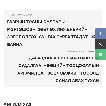
Өмнөх бичлэг
ГАЗРЫН ТОСНЫ САЛБАРЫН
МЭРГЭШСЭН, ЗӨВЛӨХ ИНЖЕНЕРИЙН
ЗЭРЭГ ОЛГОХ, СУНГАХ СУРГАЛТАД УРЬЖ
БАЙНА
Дараагийн бичлэг
ДАГАЛДАХ АШИГТ МАЛТМАЛЫН
СУДАЛГАА, НӨӨЦИЙН ТООЦООЛЛЫН
АРГАЧИЛСАН ЗӨВЛӨМЖИЙН ТӨСӨЛД
САНАЛ АВАХ ТУХАЙ
АНГИЛЛУУД