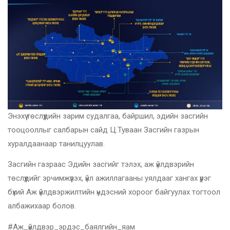
Энэхүү төслүүдийн зарим судалгаа, байршил, эдийн засгийн
тооцооллыг салбарын сайд Ц.Туваан Засгийн газрын
хуралдаанаар танилцуулав.
Засгийн газраас Эдийн засгийг тэлэх, аж үйлдвэрийн
төслүүдийг эрчимжүүлэх, үйл ажиллагааны уялдааг хангах үүрэг
бүхий Аж үйлдвэржилтийн үндэсний хороог байгуулах тогтоол
албажихаар болов.
#Аж_үйлдвэр_эрдэс_баялгийн_яам