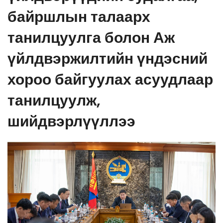
байршлын талаарх
танилцуулга болон Аж
үйлдвэржилтийн үндэсний
хороо байгуулах асуудлаар
танилцуулж,
шийдвэрлүүллээ