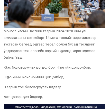
Монгол Улсын Засгийн газрын 2024-2028 оны үйл
ажиллагааны хөтөлбөрт 14 мега төслийг хэрэгжүүлэхээр
тусгасан бөгөөд эдгээр төсөл болон бусад төслүүдийг
үйлдвэрлэл, технологийн паркийн хүрээнд хэрэгжүүлэхээр
байна. Үүнд:
•Зэс боловсруулах цогцолбор, •Гангийн цогцолбор,
•Нүүрс-хими, кокс-химийн цогцолбор,
•Газрын тос боловсруулах үйлдвэр
Алт цэвэршүүлэх үйлдвэр,