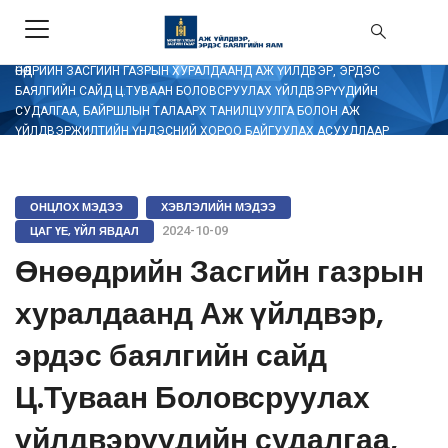
/
ЭХЛЭЛ
/
ОНЦЛОХ МЭДЭЭ
ӨНӨӨДРИЙН ЗАСГИЙН ГАЗРЫН ХУРАЛДААНД АЖ ҮЙЛДВЭР, ЭРДЭС
БАЯЛГИЙН САЙД Ц.ТУВААН БОЛОВСРУУЛАХ ҮЙЛДВЭРҮҮДИЙН
СУДАЛГАА, БАЙРШЛЫН ТАЛААРХ ТАНИЛЦУУЛГА БОЛОН АЖ
ҮЙЛДВЭРЖИЛТИЙН ҮНДЭСНИЙ ХОРОО БАЙГУУЛАХ АСУУДЛААР
ТАНИЛЦУУЛЖ, ШИЙДВЭРЛҮҮЛЛЭЭ
ОНЦЛОХ МЭДЭЭ
ХЭВЛЭЛИЙН МЭДЭЭ
ЦАГ ҮЕ, ҮЙЛ ЯВДАЛ
2024-10-09
Өнөөдрийн Засгийн газрын
хуралдаанд Аж үйлдвэр,
эрдэс баялгийн сайд
Ц.Туваан Боловсруулах
үйлдвэрүүдийн судалгаа,