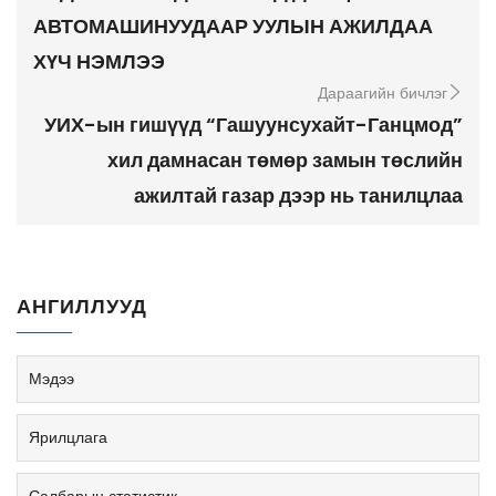
АВТОМАШИНУУДААР УУЛЫН АЖИЛДАА
ХҮЧ НЭМЛЭЭ
Дараагийн бичлэг
УИХ-ын гишүүд “Гашуунсухайт-Ганцмод”
хил дамнасан төмөр замын төслийн
ажилтай газар дээр нь танилцлаа
АНГИЛЛУУД
Мэдээ
Ярилцлага