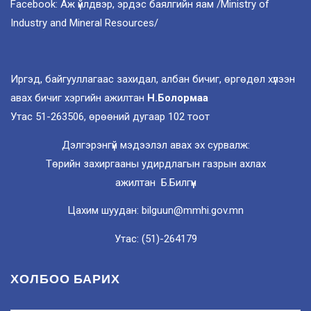
Facebook: Аж үйлдвэр, эрдэс баялгийн яам /Ministry of
Industry and Mineral Resources/
Иргэд, байгууллагаас захидал, албан бичиг, өргөдөл хүлээн
авах бичиг хэргийн ажилтан
Н.Болормаа
Утас 51-263506, өрөөний дугаар 102 тоот
Дэлгэрэнгүй мэдээлэл авах эх сурвалж:
Төрийн захиргааны удирдлагын газрын ахлах
ажилтан Б.Билгүүн
Цахим шуудан: bilguun@mmhi.gov.mn
Утас: (51)-264179
ХОЛБОО БАРИХ