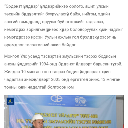
“Эрдэнэт үйлдвэр” үйлдвэрийнхээ орлого, ашиг, улсын
төсвийн бүрдүүлэлтийг бууруулахгүй байж, нийгэм, эдийн
засгийн амьдралд оруулж буй өгөөжийг хадгалах,
нэмэгдүүлэх зорилгын үүднээс хүдэр боловсруулах хүчин чадлыг
нэмэгдүүлсээр ирсэн. Уулын ажлын гол бүрэлдэхүүн хэсэг нь
өрөмдлөг тэсэлгээний ажил байдаг.
Монгол Улс усанд тэсвэртэй эмульсийн тэсрэх бодисын
анхны үйлдвэрийг 1994 онд
Эрдэнэт үйлдвэрт барьсан түүхтэй.
Жилдээ 10 мянган тонн тэсрэх бодис үйлдвэрлэх хүчин
чадалтай энэхүү үйлдвэрт 2005 онд өргөтгөл хийж, 13 мянган
тонны хүчин чадалтай болгосон юм.