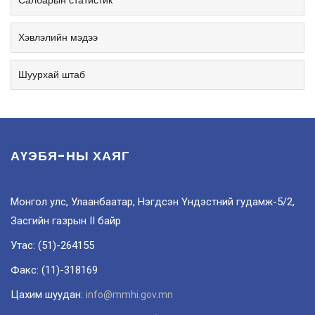
Салбарын статистик
Хэвлэлийн мэдээ
Шуурхай штаб
АҮЭБЯ-НЫ ХАЯГ
Монгол улс, Улаанбаатар, Нэгдсэн Үндэстний гудамж-5/2,
Засгийн газрын II байр
Утас: (51)-264155
Факс: (11)-318169
Цахим шуудан:
info@mmhi.gov.mn