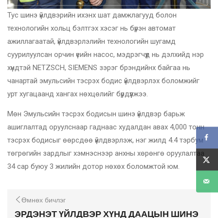
Тус шинэ үйлдвэрийн ихэнх шат дамжлагууд болон
технологийн хольц бэлтгэх хэсэг нь бүрэн автомат
ажиллагаатай, үйлдвэрлэлийн технологийн шугамд
суурилуулсан орчин үеийн насос, мэдрэгчүүд нь дэлхийд нэр
хүндтэй NETZSCH, SIEMENS зэрэг брэндийнх байгаа нь
чанартай эмульсийн тэсрэх бодис үйлдвэрлэх боломжийг
урт хугацаанд хангах нөхцөлийг бүрдүүлжээ.
Мөн Эмульсийн тэсрэх бодисын шинэ үйлдвэр барьж
ашиглалтад оруулснаар гаднаас худалдан авах 4,000 тонн
тэсрэх бодисыг өөрсдөө үйлдвэрлэж, нэг жилд 4.4 тэрбум
төгрөгийн зардлыг хэмнэснээр анхны хөрөнгө оруулалтаа
34 сар буюу 3 жилийн дотор нөхөх боломжтой юм.
Өмнөх бичлэг
ЭРДЭНЭТ ҮЙЛДВЭР ХҮНД ДААЦЫН ШИНЭ