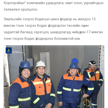
Корпорэйшн” компанийн удирдлага, хамт олон, уурхайчдын
төлөөлөл оролцлоо.
Эмульсийн тэсрэх бодисын шинэ үйлдвэр нь жилдээ 15
мянган тонн тэсрэх бодис үйлдвэрлэх төслийн хүчин
чадалтай бөгөөд хэрэгцээ, шаардлагад нийцүүлэн 17 мянган
тонн тэсрэх бодис үйлдвэрлэх боломжтой юм.