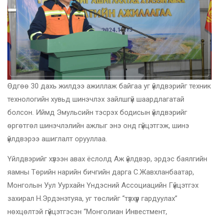
Өдгөө 30 дахь жилдээ ажиллаж байгаа уг үйлдвэрийг техник
технологийн хувьд шинэчлэх зайлшгүй шаардлагатай
болсон. Иймд Эмульсийн тэсрэх бодисын үйлдвэрийг
өргөтгөл шинэчлэлийн ажлыг энэ онд гүйцэтгэж, шинэ
үйлдвэрээ ашиглалт орууллаа.
Үйлдвэрийг хүлээн авах ёслолд Аж үйлдвэр, эрдэс баялгийн
яамны Төрийн нарийн бичгийн дарга С.Жавхланбаатар,
Монголын Уул Уурхайн Үндэсний Ассоциацийн Гүйцэтгэх
захирал Н.Эрдэнэтуяа, уг төслийг “түлхүүр гардуулах”
нөхцөлтэй гүйцэтгэсэн “Монголиан Инвестмент,