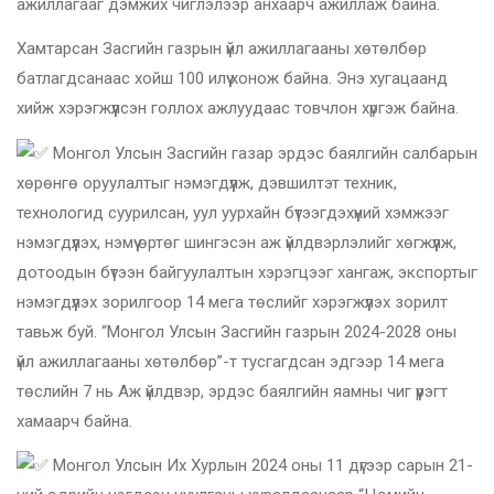
ажиллагааг дэмжих чиглэлээр анхаарч ажиллаж байна.
Хамтарсан Засгийн газрын үйл ажиллагааны хөтөлбөр
батлагдсанаас хойш 100 илүү хонож байна. Энэ хугацаанд
хийж хэрэгжүүлсэн голлох ажлуудаас товчлон хүргэж байна.
Монгол Улсын Засгийн газар эрдэс
баялгийн салбарын
хөрөнгө оруулалтыг нэмэгдүүлж, дэвшилтэт техник,
технологид суурилсан, уул уурхайн бүтээгдэхүүний хэмжээг
нэмэгдүүлэх, нэмүү өртөг шингэсэн аж үйлдвэрлэлийг хөгжүүлж,
дотоодын бүтээн байгуулалтын хэрэгцээг хангаж, экспортыг
нэмэгдүүлэх зорилгоор 14 мега төслийг хэрэгжүүлэх зорилт
тавьж буй. “Монгол Улсын Засгийн газрын 2024-2028 оны
үйл ажиллагааны хөтөлбөр”-т тусгагдсан эдгээр 14 мега
төслийн 7 нь Аж үйлдвэр, эрдэс баялгийн яамны чиг үүрэгт
хамаарч байна.
Монгол Улсын Их Хурлын 2024 оны 11 дүгээр сарын 21-