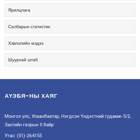
Ярилцлага
Салбарын статистик
Хэвлэлийн мэдээ
Шуурхай штаб
АҮЭБЯ-НЫ ХАЯГ
Монгол улс, Улаанбаатар, Нэгдсэн Үндэстний гудамж-5/2,
Засгийн газрын II байр
Утас: (51)-264155