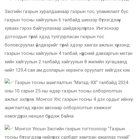
Засгийн газрын хуралдаанаар газрын тос, уламжлалт бус
газрын тосны хайгуулын 6 талбайд шинээр бүтээгдэхүүн
хуваах гэрээ байгуулахаар шийдвэрлүүллээ. Ингэснээр
дотоодын түүхий эдэд тулгуурласан газрын тос
боловсруулах үйлдвэрийг түүхий эдээр хангах ажлын хүрээнд
газрын тосны хайгуулын 4 талбай, нүүрсний давхаргын метан
хийн хайгуулын 2 талбайд хайгуулын 8 жилийн хугацаанд
нийт 129,4 сая ам.долларын хөрөнгө оруулалт хийгдэх юм.
Газрын тосны ашиглалтын “Матад-ХХ” талбайд 2024
оны 10 сарын 25-ны өдөр газрын тосны олборлолтын
ажлыг эхлүүлэв. Монгол Улс газрын тосны 4 дэх ордыг ийнхүү
ашиглалтад хүлээн авснаар олборлолтын хэмжээг
нэмэгдүүлэх нөхцөл бүрдэж байна.
Монгол Улсын Засгийн газрын тогтоолоор “Газрын
тосны бүтээгдэхүүн нийлүүлэх салбарт хамтран ажиллах тухай”