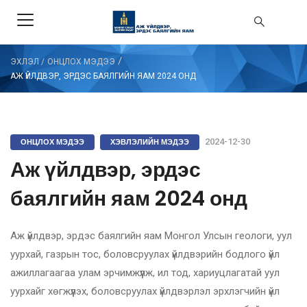
/
ЭХЛЭЛ
/
ОНЦЛОХ МЭДЭЭ
АЖ ҮЙЛДВЭР, ЭРДЭС БАЯЛГИЙН ЯАМ 2024 ОНД
ОНЦЛОХ МЭДЭЭ
ХЭВЛЭЛИЙН МЭДЭЭ
2024-12-30
Аж үйлдвэр, эрдэс
баялгийн яам 2024 онд
Аж үйлдвэр, эрдэс баялгийн яам Монгол Улсын геологи, уул
уурхай, газрын тос, боловсруулах үйлдвэрийн бодлого үйл
ажиллагаагаа улам эрчимжүүлж, ил тод, хариуцлагатай уул
уурхайг хөгжүүлэх, боловсруулах үйлдвэрлэл эрхлэгчийн үйл