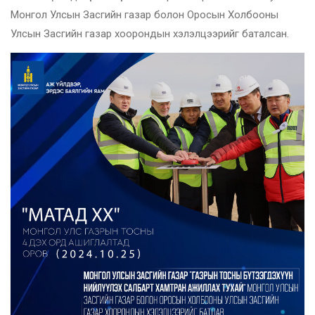
Монгол Улсын Засгийн газар болон Оросын Холбооны
Улсын Засгийн газар хоорондын хэлэлцээрийг баталсан.