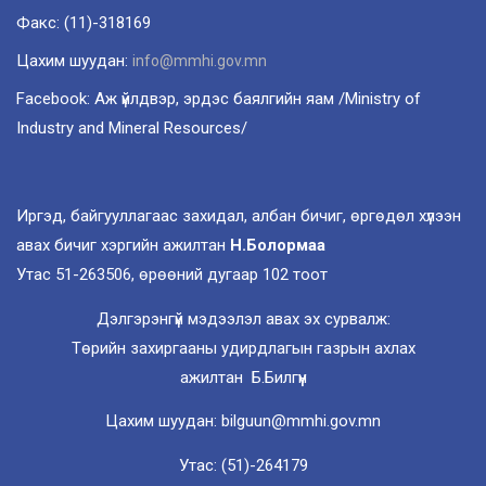
Факс: (11)-318169
Цахим шуудан:
info@mmhi.gov.mn
Facebook: Аж үйлдвэр, эрдэс баялгийн яам /Ministry of
Industry and Mineral Resources/
Иргэд, байгууллагаас захидал, албан бичиг, өргөдөл хүлээн
авах бичиг хэргийн ажилтан
Н.Болормаа
Утас 51-263506, өрөөний дугаар 102 тоот
Дэлгэрэнгүй мэдээлэл авах эх сурвалж:
Төрийн захиргааны удирдлагын газрын ахлах
ажилтан Б.Билгүүн
Цахим шуудан: bilguun@mmhi.gov.mn
Утас: (51)-264179