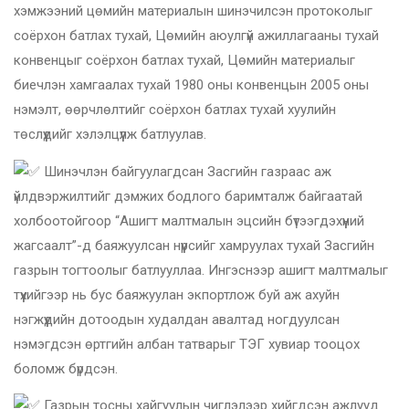
хэмжээний цөмийн материалын шинэчилсэн протоколыг
соёрхон батлах тухай, Цөмийн аюулгүй ажиллагааны тухай
конвенцыг соёрхон батлах тухай, Цөмийн материалыг
биечлэн хамгаалах тухай 1980 оны конвенцын 2005 оны
нэмэлт, өөрчлөлтийг соёрхон батлах тухай хуулийн
төслүүдийг хэлэлцүүлж батлуулав.
Шинэчлэн байгуулагдсан Засгийн газраас аж
үйлдвэржилтийг дэмжих бодлого баримталж байгаатай
холбоотойгоор “Ашигт малтмалын эцсийн бүтээгдэхүүний
жагсаалт”-д баяжуулсан нүүрсийг хамруулах тухай Засгийн
газрын тогтоолыг батлууллаа. Ингэснээр ашигт малтмалыг
түүхийгээр нь бус баяжуулан экпортлож буй аж ахуйн
нэгжүүдийн дотоодын худалдан авалтад ногдуулсан
нэмэгдсэн өртгийн албан татварыг ТЭГ хувиар тооцох
боломж бүрдсэн.
Газрын тосны хайгуулын чиглэлээр хийгдсэн ажлууд