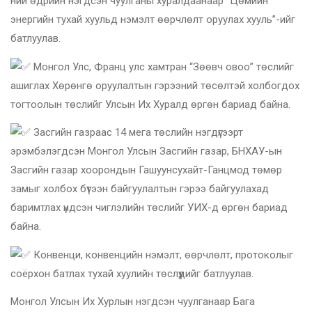
ний өдрийн нэгдсэн чуулганы хуралдаанаар “Цөмийн
энергийн тухай хуульд нэмэлт өөрчлөлт оруулах хууль”-ийг
батлуулав.
Монгол Улс, Франц улс хамтран “Зөөвч овоо” төслийг
ашиглах Хөрөнгө оруулалтын гэрээний төсөлтэй холбогдох
тогтоолын төслийг Улсын Их Хуралд өргөн бариад байна.
Засгийн газраас 14 мега төслийн нэгдүгээрт
эрэмбэлэгдсэн Монгол Улсын Засгийн газар, БНХАУ-ын
Засгийн газар хоорондын Гашуунсухайт-Ганцмод төмөр
замыг холбох бүтээн байгуулалтын гэрээ байгуулахад
баримтлах үндсэн чиглэлийн төслийг УИХ-д өргөн бариад
байна.
Конвенци, конвенцийн нэмэлт, өөрчлөлт, протоколыг
соёрхон батлах тухай хуулийн төслүүдийг батлуулав.
Монгол Улсын Их Хурлын нэгдсэн чуулганаар Бага