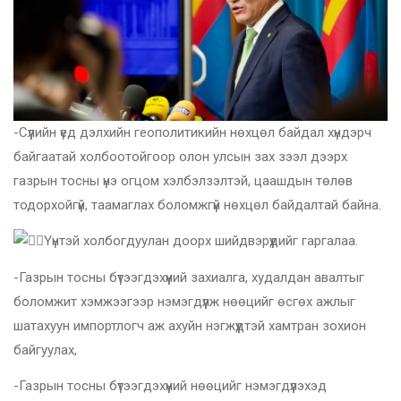
-Сүүлийн үед дэлхийн геополитикийн нөхцөл байдал хүндэрч
байгаатай холбоотойгоор олон улсын зах зээл дээрх
газрын тосны үнэ огцом хэлбэлзэлтэй, цаашдын төлөв
тодорхойгүй, таамаглах боломжгүй нөхцөл байдалтай байна.
Үүнтэй холбогдуулан доорх шийдвэрүүдийг гаргалаа.
-Газрын тосны бүтээгдэхүүний захиалга, худалдан авалтыг
боломжит хэмжээгээр нэмэгдүүлж нөөцийг өсгөх ажлыг
шатахуун импортлогч аж ахуйн нэгжүүдтэй хамтран зохион
байгуулах,
-Газрын тосны бүтээгдэхүүний нөөцийг нэмэгдүүлэхэд