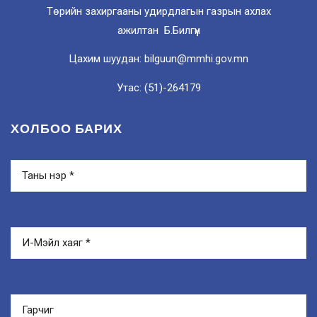
Төрийн захиргааны удирдлагын газрын ахлах
ажилтан Б.Билгүүн
Цахим шуудан: bilguun@mmhi.gov.mn
Утас: (51)-264179
ХОЛБОО БАРИХ