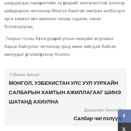
шаардагдах санхүүжилтийн эх үүсвэрийг хөнгөлөлттэй зээлээр
шийдвэрлэх чиглэлээр Монгол банктай хамтран холбогдох
арга хэмжээ авч ажиллах талаар судалж, санал
боловсруулах,
-Газрын тосны бүтээгдэхүүний улсын нөөцийн агуулахыг
барьж байгуулах чиглэлээр урьд өмнө хийгдэж байсан
ажлуудыг үргэлжлүүлэхээр боллоо.
Өмнөх бичлэг
МОНГОЛ, УЗБЕКИСТАН УЛС УУЛ УУРХАЙН
САЛБАРЫН ХАМТЫН АЖИЛЛАГААГ ШИНЭ
ШАТАНД АХИУЛНА
Дараагийн бичлэг
Салбар чиглэлүүд: