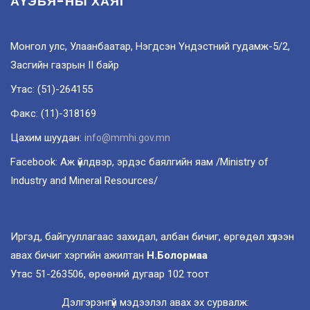
АҮЭБЯ-НЫ ХАЯГ
Монгол улс, Улаанбаатар, Нэгдсэн Үндэстний гудамж-5/2,
Засгийн газрын II байр
Утас: (51)-264155
Факс: (11)-318169
Цахим шуудан:
info@mmhi.gov.mn
Facebook: Аж үйлдвэр, эрдэс баялгийн яам /Ministry of
Industry and Mineral Resources/
Иргэд, байгууллагаас захидал, албан бичиг, өргөдөл хүлээн
авах бичиг хэргийн ажилтан
Н.Болормаа
Утас 51-263506, өрөөний дугаар 102 тоот
Дэлгэрэнгүй мэдээлэл авах эх сурвалж: