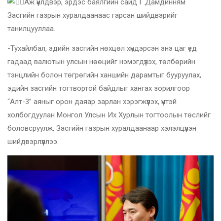
Аж үйлдвэр, эрдэс баялгийн сайд Г.Дамдинням
Засгийн газрын хуралдаанаас гарсан шийдвэрийг
танилцууллаа.
-Тухайлбал, эдийн засгийн нөхцөл хүндэрсэн энэ цаг үед
гадаад валютын улсын нөөцийг нэмэгдүүлэх, төлбөрийн
тэнцлийн болон төгрөгийн ханшийн дарамтыг бууруулах,
эдийн засгийн тогтвортой байдлыг хангах зорилгоор
“Алт-3” аяныг орон даяар зарлан хэрэгжүүлэх, үүнтэй
холбогдуулан Монгол Улсын Их Хурлын тогтоолын төслийг
боловсруулж, Засгийн газрын хуралдаанаар хэлэлцүүлэн
шийдвэрлүүллээ.