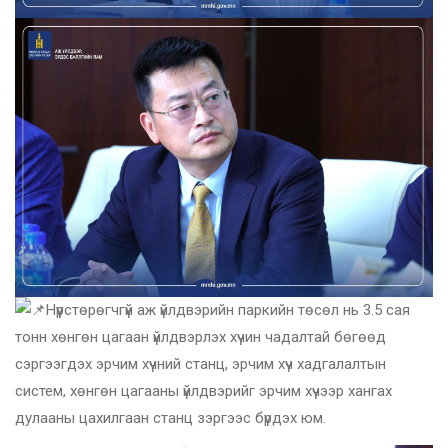
Нүүрстөрөгчгүй аж үйлдвэрийн паркийн төсөл нь 3.5 сая
тонн хөнгөн цагаан үйлдвэрлэх хүчин чадалтай бөгөөд
сэргээгдэх эрчим хүчний станц, эрчим хүч хадгалалтын
систем, хөнгөн цагааны үйлдвэрийг эрчим хүчээр хангах
дулааны цахилгаан станц зэргээс бүрдэх юм.