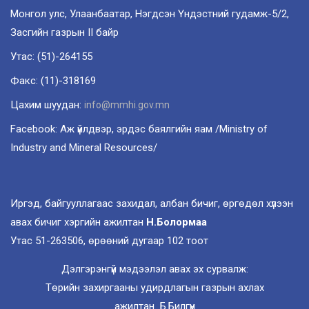
Монгол улс, Улаанбаатар, Нэгдсэн Үндэстний гудамж-5/2,
Засгийн газрын II байр
Утас: (51)-264155
Факс: (11)-318169
Цахим шуудан:
info@mmhi.gov.mn
Facebook: Аж үйлдвэр, эрдэс баялгийн яам /Ministry of
Industry and Mineral Resources/
Иргэд, байгууллагаас захидал, албан бичиг, өргөдөл хүлээн
авах бичиг хэргийн ажилтан
Н.Болормаа
Утас 51-263506, өрөөний дугаар 102 тоот
Дэлгэрэнгүй мэдээлэл авах эх сурвалж:
Төрийн захиргааны удирдлагын газрын ахлах
ажилтан Б.Билгүүн