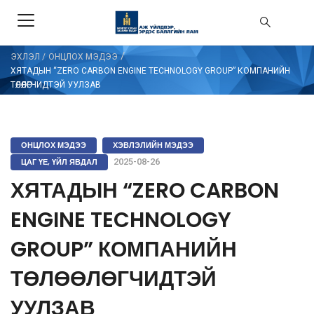
/
ЭХЛЭЛ
/
ОНЦЛОХ МЭДЭЭ
ХЯТАДЫН “ZERO CARBON ENGINE TECHNOLOGY GROUP” КОМПАНИЙН
ТӨЛӨӨЛӨГЧИДТЭЙ УУЛЗАВ
ОНЦЛОХ МЭДЭЭ
ХЭВЛЭЛИЙН МЭДЭЭ
ЦАГ ҮЕ, ҮЙЛ ЯВДАЛ
2025-08-26
ХЯТАДЫН “ZERO CARBON
ENGINE TECHNOLOGY
GROUP” КОМПАНИЙН
ТӨЛӨӨЛӨГЧИДТЭЙ
УУЛЗАВ