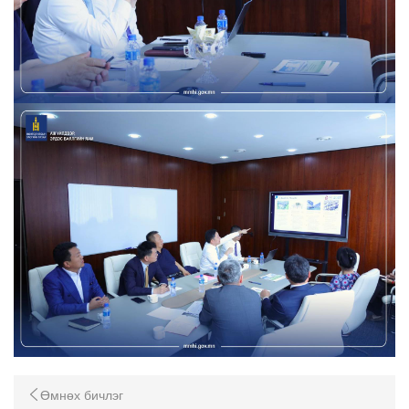
Өмнөх бичлэг