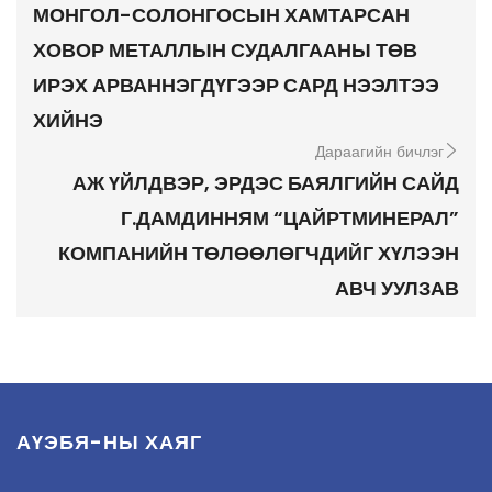
МОНГОЛ-СОЛОНГОСЫН ХАМТАРСАН
ХОВОР МЕТАЛЛЫН СУДАЛГААНЫ ТӨВ
ИРЭХ АРВАННЭГДҮГЭЭР САРД НЭЭЛТЭЭ
ХИЙНЭ
Дараагийн бичлэг
АЖ ҮЙЛДВЭР, ЭРДЭС БАЯЛГИЙН САЙД
Г.ДАМДИННЯМ “ЦАЙРТМИНЕРАЛ”
КОМПАНИЙН ТӨЛӨӨЛӨГЧДИЙГ ХҮЛЭЭН
АВЧ УУЛЗАВ
АҮЭБЯ-НЫ ХАЯГ