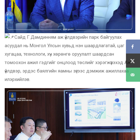
Сайд Г.Дамдинням аж үйлдвэрийн парк байгуулах
асуудал нь Монгол Улсын хувьд нэн шаардлагатай, цаг
хугацаа, технологи, хүч хөрөнгө оруулалт шаардсан
томоохон ажил гэдгийг онцлоод төслийг хэрэгжүүлэхэд Аж
үйлдвэр, эрдэс баялгийн яамны зүгээс дэмжиж ажиллахаа
илэрхийлэв.