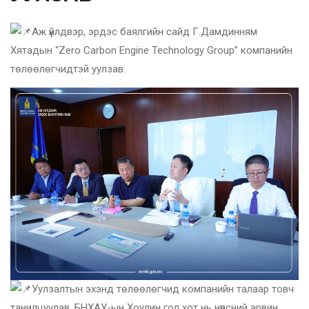
Аж үйлдвэр, эрдэс баялгийн сайд Г.Дамдинням
Хятадын “Zero Carbon Engine Technology Group” компанийн
төлөөлөгчидтэй уулзав.
Уулзалтын эхэнд төлөөлөгчид компанийн талаар товч
танилцуулав. БНХАУ-ын Хоулин гол хот нь нүүрсний арвин