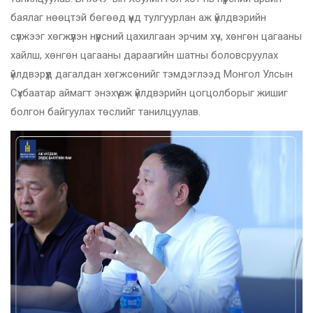
баялаг нөөцтэй бөгөөд үүнд тулгуурлан аж үйлдвэрийн
сүлжээг хөгжүүлэн нүүрсний цахилгаан эрчим хүч, хөнгөн цагааны
хайлш, хөнгөн цагааны дараагийн шатны боловсруулах
үйлдвэрүүд дагалдан хөгжсөнийг тэмдэглээд Монгол Улсын
Сүхбаатар аймагт энэхүү аж үйлдвэрийн цогцолборыг жишиг
болгон байгуулах төслийг танилцуулав.