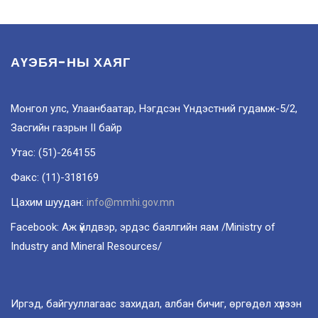
АҮЭБЯ-НЫ ХАЯГ
Монгол улс, Улаанбаатар, Нэгдсэн Үндэстний гудамж-5/2,
Засгийн газрын II байр
Утас: (51)-264155
Факс: (11)-318169
Цахим шуудан:
info@mmhi.gov.mn
Facebook: Аж үйлдвэр, эрдэс баялгийн яам /Ministry of
Industry and Mineral Resources/
Иргэд, байгууллагаас захидал, албан бичиг, өргөдөл хүлээн