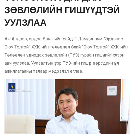
ЗӨВЛӨЛИЙН ГИШҮҮДТЭЙ
УУЛЗЛАА
Аж үйлдвэр, эрдэс баялгийн сайд Г.Дамдинням “Эрдэнэс
Оюу Толгой” ХХК-ийн төлөөлөл бүхий “Оюу Толгой” ХХК-ийн
Төлөөлөн удирдах зөвлөлийн (ТУЗ) гурван гишүүнийг хүлээн
авч уулзлаа. Уулзалтын үеэр ТУЗ-ийн гишүүд өөрсдийн үйл
ажиллагааны талаар мэдээлэл өглөө.