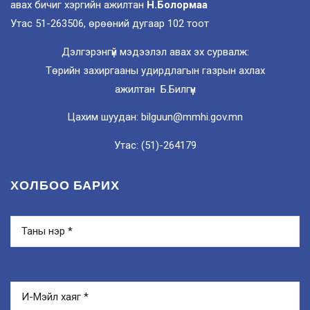
авах бичиг хэргийн ажилтан
Н.Болормаа
Утас 51-263506, өрөөний дугаар 102 тоот
Дэлгэрэнгүй мэдээлэл авах эх сурвалж:
Төрийн захиргааны удирдлагын газрын ахлах
ажилтан Б.Билгүүн
Цахим шуудан: bilguun@mmhi.gov.mn
Утас: (51)-264179
ХОЛБОО БАРИХ