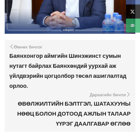
Өмнөх бичлэг
Баянхонгор аймгийн Шинэжинст сумын
нутагт байрлах Баянхөндий уурхай аж
үйлдвэрийн цогцолбор төсөл ашиглалтад
орлоо.
Дараагийн бичлэг
ӨВӨЛЖИЛТИЙН БЭЛТГЭЛ, ШАТАХУУНЫ
НӨӨЦ БОЛОН ДОТООД АЖЛЫН ТАЛААР
ҮҮРЭГ ДААЛГАВАР ӨГЛӨӨ