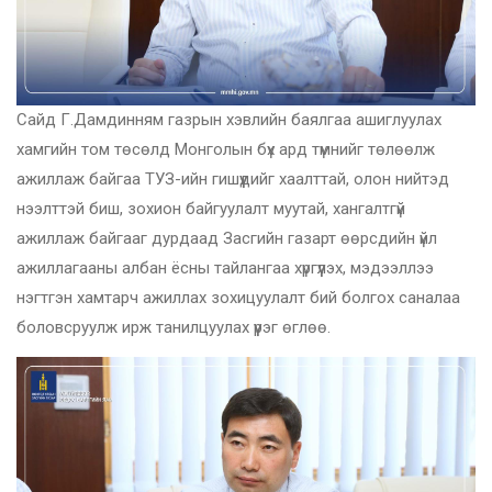
Сайд Г.Дамдинням газрын хэвлийн баялгаа ашиглуулах
хамгийн том төсөлд Монголын бүх ард түмнийг төлөөлж
ажиллаж байгаа ТУЗ-ийн гишүүдийг хаалттай, олон нийтэд
нээлттэй биш, зохион байгуулалт муутай, хангалтгүй
ажиллаж байгааг дурдаад Засгийн газарт өөрсдийн үйл
ажиллагааны албан ёсны тайлангаа хүргүүлэх, мэдээллээ
нэгтгэн хамтарч ажиллах зохицуулалт бий болгох саналаа
боловсруулж ирж танилцуулах үүрэг өглөө.