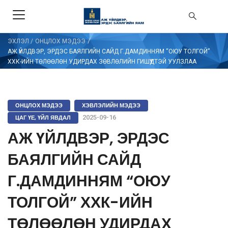
/
ЭХЛЭЛ
/
ОНЦЛОХ МЭДЭЭ
АЖ ҮЙЛДВЭР, ЭРДЭС БАЯЛГИЙН САЙД Г.ДАМДИННЯМ “ОЮУ ТОЛГОЙ”
ХХК-ИЙН ТӨЛӨӨЛӨН УДИРДАХ ЗӨВЛӨЛИЙН ГИШҮҮДТЭЙ УУЛЗЛАА
ОНЦЛОХ МЭДЭЭ
ХЭВЛЭЛИЙН МЭДЭЭ
ЦАГ ҮЕ, ҮЙЛ ЯВДАЛ
2025-09-16
АЖ ҮЙЛДВЭР, ЭРДЭС
БАЯЛГИЙН САЙД
Г.ДАМДИННЯМ “ОЮУ
ТОЛГОЙ” ХХК-ИЙН
ТӨЛӨӨЛӨН УДИРДАХ