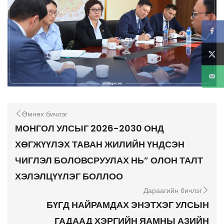
Өмнөх бичлэг
МОНГОЛ УЛСЫГ 2026-2030 ОНД
ХӨГЖҮҮЛЭХ ТАВАН ЖИЛИЙН ҮНДСЭН
ЧИГЛЭЛ БОЛОВСРУУЛАХ НЬ” ОЛОН ТАЛТ
ХЭЛЭЛЦҮҮЛЭГ БОЛЛОО
Дараагийн бичлэг
БҮГД НАЙРАМДАХ ЭНЭТХЭГ УЛСЫН
ГАДААД ХЭРГИЙН ЯАМНЫ АЗИЙН