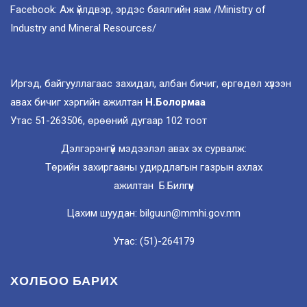
Facebook: Аж үйлдвэр, эрдэс баялгийн яам /Ministry of
Industry and Mineral Resources/
Иргэд, байгууллагаас захидал, албан бичиг, өргөдөл хүлээн
авах бичиг хэргийн ажилтан
Н.Болормаа
Утас 51-263506, өрөөний дугаар 102 тоот
Дэлгэрэнгүй мэдээлэл авах эх сурвалж:
Төрийн захиргааны удирдлагын газрын ахлах
ажилтан Б.Билгүүн
Цахим шуудан: bilguun@mmhi.gov.mn
Утас: (51)-264179
ХОЛБОО БАРИХ