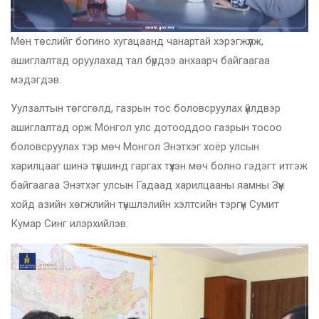
Мөн төслийг богино хугацаанд чанартай хэрэгжүүлж,
ашиглалтад оруулахад тал бүрдээ анхаарч байгаагаа
мэдэгдэв.
Уулзалтын төгсгөлд, газрын тос боловсруулах үйлдвэр
ашиглалтад орж Монгол улс дотооддоо газрын тосоо
боловсруулах тэр мөч Монгол Энэтхэг хоёр улсын
харилцааг шинэ түвшинд гаргах түүхэн мөч болно гэдэгт итгэж
байгаагаа Энэтхэг улсын Гадаад харилцааны яамны Зүүн
хойд азийн хөгжлийн түншлэлийн хэлтсийн тэргүүн Сумит
Кумар Синг илэрхийлэв.