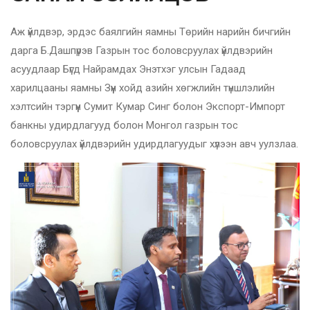
Аж үйлдвэр, эрдэс баялгийн яамны Төрийн нарийн бичгийн
дарга Б.Дашпүрэв Газрын тос боловсруулах үйлдвэрийн
асуудлаар Бүгд Найрамдах Энэтхэг улсын Гадаад
харилцааны яамны Зүүн хойд азийн хөгжлийн түншлэлийн
хэлтсийн тэргүүн Сумит Кумар Синг болон Экспорт-Импорт
банкны удирдлагууд болон Монгол газрын тос
боловсруулах үйлдвэрийн удирдлагуудыг хүлээн авч уулзлаа.