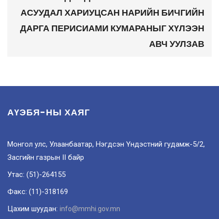
АСУУДАЛ ХАРИУЦСАН НАРИЙН БИЧГИЙН
ДАРГА ПЕРИСИАМИ КУМАРАНЫГ ХҮЛЭЭН
АВЧ УУЛЗАВ
АҮЭБЯ-НЫ ХАЯГ
Монгол улс, Улаанбаатар, Нэгдсэн Үндэстний гудамж-5/2,
Засгийн газрын II байр
Утас: (51)-264155
Факс: (11)-318169
Цахим шуудан:
info@mmhi.gov.mn