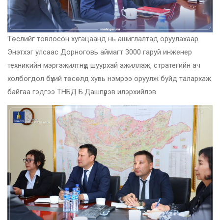
Төслийг товлосон хугацаанд нь ашиглалтад оруулахаар
Энэтхэг улсаас Дорноговь аймагт 3000 гаруй инженер
техникийн мэргэжилтнүүд шуурхай ажиллаж, стратегийн ач
холбогдол бүхий төсөлд хувь нэмрээ оруулж буйд талархаж
байгаа гэдгээ ТНБД Б.Дашпүрэв илэрхийлэв.