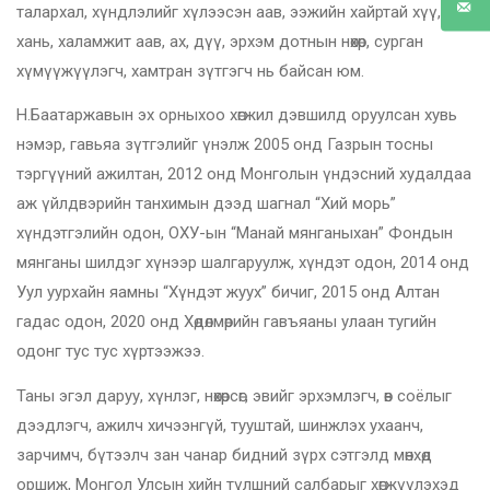
талархал, хүндлэлийг хүлээсэн аав, ээжийн хайртай хүү,
хань, халамжит аав, ах, дүү, эрхэм дотнын нөхөр, сурган
хүмүүжүүлэгч, хамтран зүтгэгч нь байсан юм.
Н.Баатаржавын эх орныхоо хөгжил дэвшилд оруулсан хувь
нэмэр, гавьяа зүтгэлийг үнэлж 2005 онд Газрын тосны
тэргүүний ажилтан, 2012 онд Монголын үндэсний худалдаа
аж үйлдвэрийн танхимын дээд шагнал “Хий морь”
хүндэтгэлийн одон, ОХУ-ын “Манай мянганыхан” Фондын
мянганы шилдэг хүнээр шалгаруулж, хүндэт одон, 2014 онд
Уул уурхайн яамны “Хүндэт жуух” бичиг, 2015 онд Алтан
гадас одон, 2020 онд Хөдөлмөрийн гавъяаны улаан тугийн
одонг тус тус хүртээжээ.
Таны эгэл даруу, хүнлэг, нөхөрсөг, эвийг эрхэмлэгч, өв соёлыг
дээдлэгч, ажилч хичээнгүй, тууштай, шинжлэх ухаанч,
зарчимч, бүтээлч зан чанар бидний зүрх сэтгэлд мөнхөд
оршиж, Монгол Улсын хийн түлшний салбарыг хөгжүүлэхэд