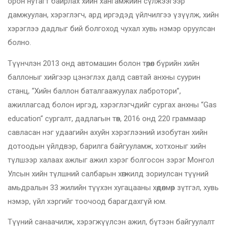
орон нутагт байрлах хийн хангамжийн сүлжээгээр
дамжуулан, хэрэглэгч, ард иргэдэд үйлчилгээ үзүүлж, хийн
хэрэглээ дадлыг бий болгоход чухал хувь нэмэр оруулсан
болно.
Түүнчлэн 2013 онд автомашин болон төрөл бүрийн хийн
баллоныг хийгээр цэнэглэх далд савтай анхны суурин
станц, “Хийн баллон баталгаажуулах лабротори”,
ажиллагсад болон иргэд, хэрэглэгчдийг сургах анхны “Gas
education“ сургалт, дадлагын төв, 2016 онд 220 граммаар
савласан нэг удаагийн ахуйн хэрэглээний изобутан хийн
дотоодын үйлдвэр, барилга байгууламж, хотхоныг хийн
түлшээр халаах ажлыг ажил хэрэг болгосон зэрэг Монгол
Улсын хийн түлшний салбарын хөгжилд зориулсан түүний
амьдралын 33 жилийн түүхэн хугацааны хөдөлмөр зүтгэл, хувь
нэмэр, үйл хэргийг тоочоод барагдахгүй юм.
Түүний санаачилж, хэрэгжүүлсэн ажил, бүтээн байгуулалт