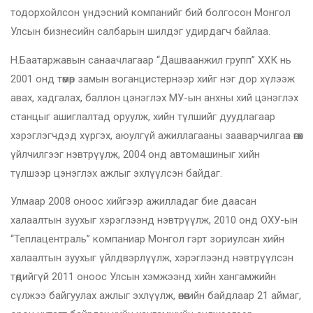
тодорхойлсон үндэсний компанийг бий болгосон Монгол
Улсын бизнесийн салбарын шилдэг удирдагч байлаа.
Н.Баатаржавын санаачлагаар “Дашваанжил групп” ХХК нь
2001 онд төмөр замын воганцистернээр хийг нэг дор хүлээж
авах, хадгалах, баллон цэнэглэх МУ-ын анхны хий цэнэглэх
станцыг ашиглалтад оруулж, хийн түлшийг дуудлагаар
хэрэглэгчдэд хүргэх, аюулгүй ажиллагааны зааварчилгаа өгөх
үйлчилгээг нэвтрүүлж, 2004 онд автомашиныг хийн
түлшээр цэнэглэх ажлыг эхлүүлсэн байдаг.
Улмаар 2008 оноос хийгээр ажилладаг бие даасан
халаалтын зуухыг хэрэглээнд нэвтрүүлж, 2010 онд ОХУ-ын
“Теплацентраль” компаниар Монгол гэрт зориулсан хийн
халаалтын зуухыг үйлдвэрлүүлж, хэрэглээнд нэвтрүүлсэн
төдийгүй 2011 оноос Улсын хэмжээнд хийн хангамжийн
сүлжээ байгуулах ажлыг эхлүүлж, өнөөгийн байдлаар 21 аймаг,