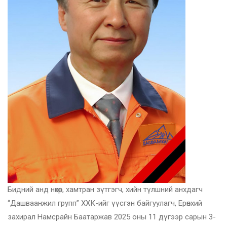
Бидний анд нөхөр, хамтран зүтгэгч, хийн түлшний анхдагч
“Дашваанжил групп” ХХК-ийг үүсгэн байгуулагч, Ерөнхий
захирал Намсрайн Баатаржав 2025 оны 11 дүгээр сарын 3-