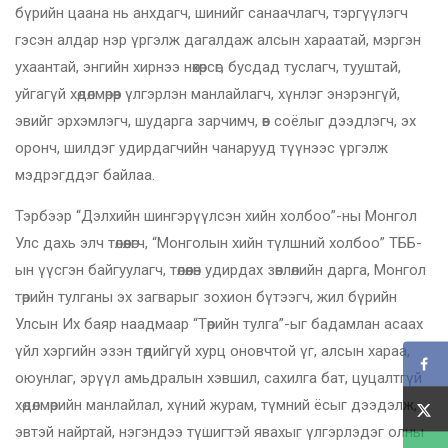
бүрийн цаана нь анхдагч, шинийг санаачлагч, тэргүүлэгч
гэсэн алдар нэр үргэлж дагалдаж алсын хараатай, мэргэн
ухаантай, энгийн хирнээ нөхөрсөг, бусдад туслагч, тууштай,
уйгагүй хөдөлмөрөөр үлгэрлэн манлайлагч, хүнлэг энэрэнгүй,
эвийг эрхэмлэгч, шударга зарчимч, өв соёлыг дээдлэгч, эх
оронч, шилдэг удирдагчийн чанарууд түүнээс үргэлж
мэдрэгддэг байлаа.
Тэрбээр “Дэлхийн шингэрүүлсэн хийн холбоо”-ны Монгол
Улс дахь элч төлөөлөгч, “Монголын хийн түлшний холбоо” ТББ-
ын үүсгэн байгуулагч, төлөөлөн удирдах зөвлөлийн дарга, Монгол
төрийн тулганы эх загварыг зохион бүтээгч, жил бүрийн
Улсын Их баяр наадмаар “Төрийн тулга”-ыг бадамлан асаах
үйл хэргийн эзэн төдийгүй хурц оновчтой үг, алсын хараа,
оюунлаг, эрүүл амьдралын хэвшил, сахилга бат, цуцалтгүй
хөдөлмөрийн манлайлал, хүний журам, түмний ёсыг дээдэлж,
эвтэй найртай, нэгэндээ түшигтэй явахыг үлгэрлэдэг олны