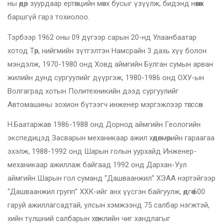
ны өдөр зуурдаар ертөнцийн мөнх бусыг үзүүлж, бидэнд нөхөж
баршгүй гарз тохиолоо.
Тэрбээр 1962 оны 09 дүгээр сарын 20-нд Улаанбаатар
хотод Төр, нийгмийн зүтгэлтэн Намсрайн 3 дахь хүү болон
мэндэлж, 1970-1980 онд Ховд аймгийн Булган сумын арван
жилийн дунд сургуулийг дүүргэж, 1980-1986 онд ОХУ-ын
Волгаград хотын Политехникийн дээд сургуулийг
Автомашины зохион бүтээгч инженер мэргэжлээр төгссөн.
Н.Баатаржав 1986-1988 онд Дорнод аймгийн Геологийн
экспедицэд Засварын механикаар ажил хөдөлмөрийн гараагаа
эхэлж, 1988-1992 онд Шарын голын уурхайд Инженер-
механикаар ажиллаж байгаад 1992 онд Дархан-Уул
аймгийн Шарын гол суманд “Дашваанжил” ХЭАА нэртэйгээр
“Дашваанжил групп” ХХК-ийг анх үүсгэн байгуулж, өдгөө 600
гаруй ажиллагсадтай, улсын хэмжээнд 75 салбар нэгжтэй,
хийн түлшний салбарын хөгжлийн чиг хандлагыг