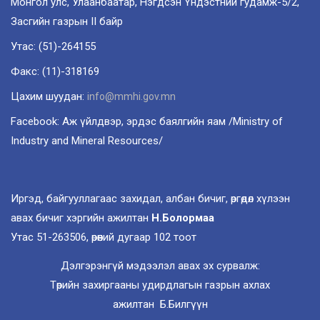
Монгол улс, Улаанбаатар, Нэгдсэн Үндэстний гудамж-5/2,
Засгийн газрын II байр
Утас: (51)-264155
Факс: (11)-318169
Цахим шуудан:
info@mmhi.gov.mn
Facebook: Аж үйлдвэр, эрдэс баялгийн яам /Ministry of
Industry and Mineral Resources/
Иргэд, байгууллагаас захидал, албан бичиг, өргөдөл хүлээн
авах бичиг хэргийн ажилтан
Н.Болормаа
Утас 51-263506, өрөөний дугаар 102 тоот
Дэлгэрэнгүй мэдээлэл авах эх сурвалж:
Төрийн захиргааны удирдлагын газрын ахлах
ажилтан Б.Билгүүн