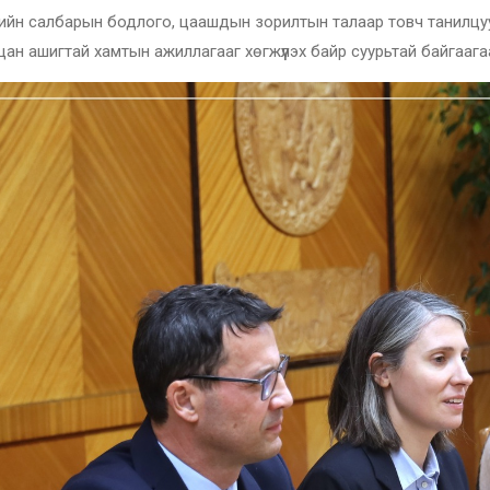
лгийн салбарын бодлого, цаашдын зорилтын талаар товч танилц
цан ашигтай хамтын ажиллагааг хөгжүүлэх байр суурьтай байгаага