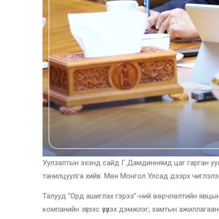
Уулзалтын эхэнд сайд Г.Дамдиннямд цаг гарган уу
танилцуулга хийв. Мөн Монгол Улсад дээрх чиглэлэ
Талууд “Орд ашиглах гэрээ”-ний өөрчлөлтийн явцы
компанийн зүгээс үзүүлэх дэмжлэг, хамтын ажиллага