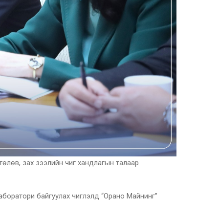
өлөв, зах зээлийн чиг хандлагын талаар
аборатори байгуулах чиглэлд “Орано Майнинг”