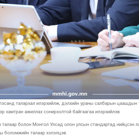
лзсанд талархал илэрхийлж, дэлхийн ураны салбарын цаашдын т
эр хамтран ажиллах сонирхолтой байгаагаа илэрхийлэв.
н талаар болон Монгол Улсад олон улсын стандартад нийцсэн л
аны боломжийн талаар хэлэлцэв.