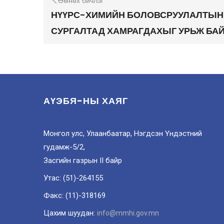
Өмнөх бичлэг
НҮҮРС-ХИМИЙН БОЛОВСРУУЛАЛТЫН
СУРГАЛТАД ХАМРАГДАХЫГ УРЬЖ БА
АҮЭБЯ-НЫ ХАЯГ
Монгол улс, Улаанбаатар, Нэгдсэн Үндэстний
гудамж-5/2,
Засгийн газрын II байр
Утас: (51)-264155
Факс: (11)-318169
Цахим шуудан:
info@mmhi.gov.mn