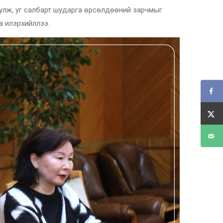
уулж, уг салбарт шударга өрсөлдөөний зарчмыг
а илэрхийллээ.