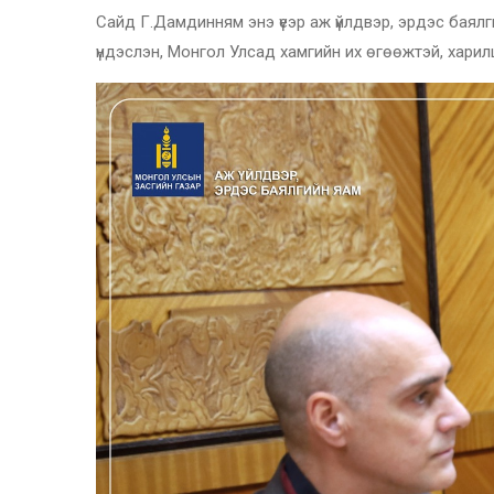
Сайд Г.Дамдинням энэ үеэр аж үйлдвэр, эрдэс бая
үндэслэн, Монгол Улсад хамгийн их өгөөжтэй, харил