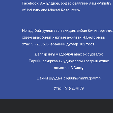
Facebook: Аж үйлдвэр, эрдэс баялгийн яам /Ministry
of Industry and Mineral Resources/
Иргэд, байгууллагаас захидал, албан бичиг, өргөдө
хүлээн авах бичиг хэргийн ажилтан
Н.Болормаа
Утас 51-263506, өрөөний дугаар 102 тоот
Дэлгэрэнгүй мэдээлэл авах эх сурвалж:
Төрийн захиргааны удирдлагын газрын ахлах
ажилтан Б.Билгүүн
Цахим шуудан: bilguun@mmhi.gov.mn
Утас: (51)-264179