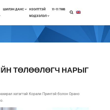
ШИЛЭН ДАНС
НЭЭЛТТЭЙ
11-11 ТӨВ
МЭДЭЭЛЭЛ
агааны хөтөлбөр
лэлт
ан гэрээ
ө
Салбарын жендерийн бодлого
ИЙН ТӨЛӨӨЛӨГЧ НАРЫГ
захирал хатагтай Корали Принтэй болон Орано
о.