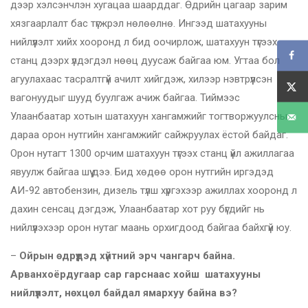
дээр хэлсэнчлэн хугацаа шаарддаг. Өдрийн цагаар зарим
хязгаарлалт бас түгжрэл нөлөөлнө. Ингээд шатахууны
нийлүүлэлт хийх хооронд л бид оочирлож, шатахуун түгээх
станц дээрх үлдэгдэл нөөц дуусаж байгаа юм. Угтаа бол
агуулахаас тасралтгүй ачилт хийгдэж, хилээр нэвтрүүлсэн
вагонуудыг шууд буулгаж ачиж байгаа. Тиймээс
Улаанбаатар хотын шатахуун хангамжийг тогтворжуулсны
дараа орон нутгийн хангамжийг сайжруулах ёстой байдаг.
Орон нутагт 1300 орчим шатахуун түгээх станц үйл ажиллагаа
явуулж байгаа шүү дээ. Бид хөдөө орон нутгийн иргэдэд
АИ-92 автобензин, дизель түлш хүргэхээр ажиллах хооронд л
дахин сенсац дэгдэж, Улаанбаатар хот руу бүгдийг нь
нийлүүлэхээр орон нутаг маань орхигдоод байгаа байхгүй юу.
–
Ойрын өдрүүдэд хүйтний эрч чангарч байна.
Арванхоёрдугаар сар гарснаас хойш шатахууны
нийлүүлэлт, нөхцөл байдал ямархуу байна вэ?