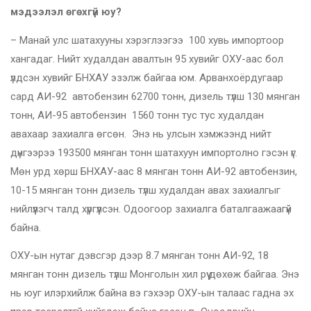
мэдээлэл өгөхгүй юу?
– Манай улс шатахууны хэрэглээгээ 100 хувь импортоор
хангадаг. Нийт худалдан авалтын 95 хувийг ОХУ-аас бол
үлдсэн хувийг БНХАУ эзэлж байгаа юм. Арванхоёрдугаар
сард АИ-92 автобензин 62700 тонн, дизель түлш 130 мянган
тонн, АИ-95 автобензин 1560 тонн тус тус худалдан
авахаар захиалга өгсөн. Энэ нь улсын хэмжээнд нийт
дүнгээрээ 193500 мянган тонн шатахуун импортолно гэсэн үг.
Мөн урд хөрш БНХАУ-аас 8 мянган тонн АИ-92 автобензин,
10-15 мянган тонн дизель түлш худалдан авах захиалгыг
нийлүүлэгч талд хүргүүлсэн. Одоогоор захиалга баталгаажаагүй
байна.
ОХУ-ын нутаг дэвсгэр дээр 8.7 мянган тонн АИ-92, 18
мянган тонн дизель түлш Монголын хил рүү дөхөж байгаа. Энэ
нь юуг илэрхийлж байна вэ гэхээр ОХУ-ын талаас гадна эх