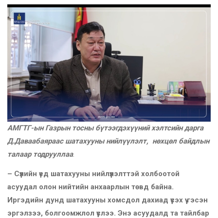
АМГТГ-ын Газрын тосны бүтээгдэхүүний хэлтсийн дарга
Д.Даваабаяраас шатахууны нийлүүлэлт, нөхцөл байдлын
талаар тодрууллаа
.
–
Сүүлийн үед шатахууны нийлүүлэлттэй холбоотой
асуудал олон нийтийн анхаарлын төвд байна.
Иргэдийн дунд шатахууны хомсдол дахиад үүсэх үү гэсэн
эргэлзээ, болгоомжлол үүслээ. Энэ асуудалд та тайлбар