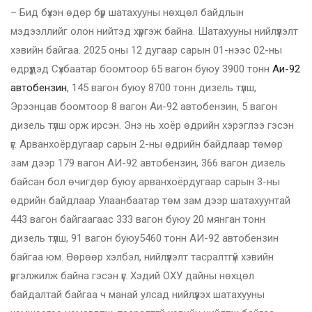
– Бид бүхэн өдөр бүр шатахууны нөхцөл байдлын
мэдээллийг олон нийтэд хүргэж байна. Шатахууны нийлүүлэлт
хэвийн байгаа. 2025 оны 12 дугаар сарын 01-нээс 02-ны
өдрүүдэд Сүхбаатар боомтоор 65 вагон буюу 3900 тонн
Аи-92
автобензин
, 145 вагон буюу 8700 тонн дизель түлш,
Эрээнцав боомтоор 8 вагон Аи-92 автобензин, 5 вагон
дизель түлш орж ирсэн. Энэ нь хоёр өдрийн хэрэглээ гэсэн
үг. Арванхоёрдугаар сарын 2-ны өдрийн байдлаар төмөр
зам дээр 179 вагон АИ-92 автобензин, 366 вагон дизель
байсан бол өчигдөр буюу арванхоёрдугаар сарын 3-ны
өдрийн байдлаар Улаанбаатар төм зам дээр шатахуунтай
443 вагон байгаагаас 333 вагон буюу 20 мянган тонн
дизель түлш, 91 вагон буюу5460 тонн АИ-92 автобензин
байгаа юм. Өөрөөр хэлбэл, нийлүүлэлт тасралтгүй хэвийн
үргэлжилж байна гэсэн үг. Хэдий ОХУ дайны нөхцөл
байдалтай байгаа ч манай улсад нийлүүлэх шатахууны