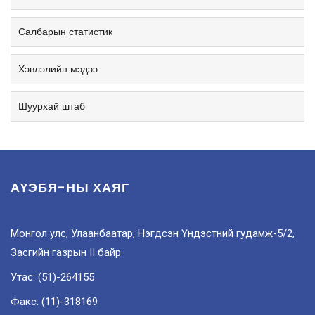
Салбарын статистик
Хэвлэлийн мэдээ
Шуурхай штаб
АҮЭБЯ-НЫ ХАЯГ
Монгол улс, Улаанбаатар, Нэгдсэн Үндэстний гудамж-5/2,
Засгийн газрын II байр
Утас: (51)-264155
Факс: (11)-318169