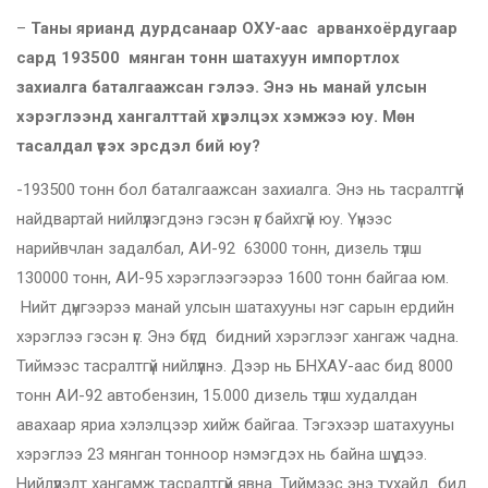
–
Таны ярианд дурдсанаар ОХУ-
аас арванхоёрдугаар
сард 193500
мянган тонн шатахуун импортлох
захиалга баталгаажсан гэлээ. Энэ нь манай улсын
хэрэглээнд хангалттай хүрэлцэх хэмжээ юу. Мөн
тасалдал үүсэх эрсдэл бий юу?
-193500 тонн бол баталгаажсан захиалга. Энэ нь тасралтгүй
найдвартай нийлүүлэгдэнэ гэсэн үг байхгүй юу. Үүнээс
нарийвчлан задалбал, АИ-92 63000 тонн, дизель түлш
130000 тонн, АИ-95 хэрэглээгээрээ 1600 тонн байгаа юм.
Нийт дүнгээрээ манай улсын шатахууны нэг сарын ердийн
хэрэглээ гэсэн үг. Энэ бүгд бидний хэрэглээг хангаж чадна.
Тиймээс тасралтгүй нийлүүлнэ. Дээр нь БНХАУ-аас бид 8000
тонн АИ-92 автобензин, 15.000 дизель түлш худалдан
авахаар яриа хэлэлцээр хийж байгаа. Тэгэхээр шатахууны
хэрэглээ 23 мянган тонноор нэмэгдэх нь байна шүү дээ.
Нийлүүлэлт хангамж тасралтгүй явна. Тиймээс энэ тухайд бид