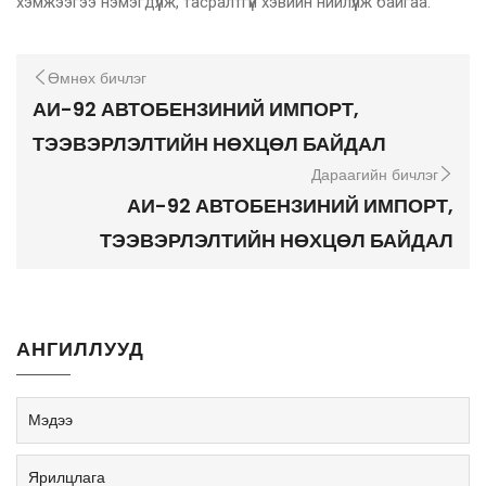
хэмжээгээ нэмэгдүүлж, тасралтгүй хэвийн нийлүүлж байгаа.
Өмнөх бичлэг
АИ-92 АВТОБЕНЗИНИЙ ИМПОРТ,
ТЭЭВЭРЛЭЛТИЙН НӨХЦӨЛ БАЙДАЛ
Дараагийн бичлэг
АИ-92 АВТОБЕНЗИНИЙ ИМПОРТ,
ТЭЭВЭРЛЭЛТИЙН НӨХЦӨЛ БАЙДАЛ
АНГИЛЛУУД
Мэдээ
Ярилцлага