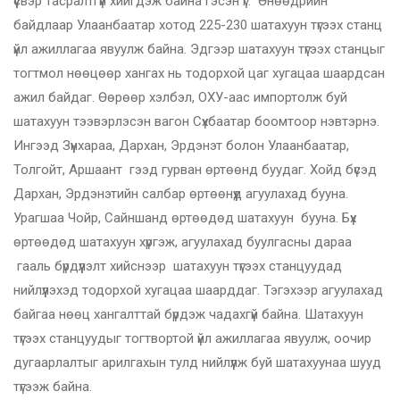
үүсвэр тасралтгүй хийгдэж байна гэсэн үг. Өнөөдрийн
байдлаар Улаанбаатар хотод 225-230 шатахуун түгээх станц
үйл ажиллагаа явуулж байна. Эдгээр шатахуун түгээх станцыг
тогтмол нөөцөөр хангах нь тодорхой цаг хугацаа шаардсан
ажил байдаг. Өөрөөр хэлбэл, ОХУ-аас импортолж буй
шатахуун тээвэрлэсэн вагон Сүхбаатар боомтоор нэвтэрнэ.
Ингээд Зүүнхараа, Дархан, Эрдэнэт болон Улаанбаатар,
Толгойт, Аршаант гээд гурван өртөөнд буудаг. Хойд бүсэд
Дархан, Эрдэнэтийн салбар өртөөнүүд агуулахад бууна.
Урагшаа Чойр, Сайншанд өртөөдөд шатахуун бууна. Бүх
өртөөдөд шатахуун хүргэж, агуулахад буулгасны дараа
гааль бүрдүүлэлт хийснээр шатахуун түгээх станцуудад
нийлүүлэхэд тодорхой хугацаа шаарддаг. Тэгэхээр агуулахад
байгаа нөөц хангалттай бүрдэж чадахгүй байна. Шатахуун
түгээх станцуудыг тогтвортой үйл ажиллагаа явуулж, оочир
дугаарлалтыг арилгахын тулд нийлүүлж буй шатахуунаа шууд
түгээж байна.