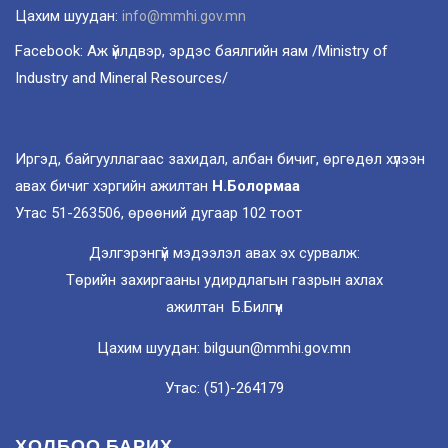
Цахим шуудан:
info@mmhi.gov.mn
Facebook: Аж үйлдвэр, эрдэс баялгийн яам /Ministry of
Industry and Mineral Resources/
Иргэд, байгууллагаас захидал, албан бичиг, өргөдөл хүлээн
авах бичиг хэргийн ажилтан
Н.Болормаа
Утас 51-263506, өрөөний дугаар 102 тоот
Дэлгэрэнгүй мэдээлэл авах эх сурвалж:
Төрийн захиргааны удирдлагын газрын ахлах
ажилтан Б.Билгүүн
Цахим шуудан: bilguun@mmhi.gov.mn
Утас: (51)-264179
ХОЛБОО БАРИХ