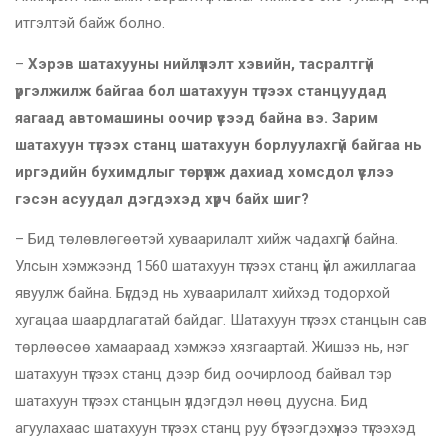
итгэлтэй байж болно.
–
Хэрэв шатахууны нийлүүлэлт хэвийн, тасралтгүй
үргэлжилж байгаа бол шатахуун түгээх станцуудад
яагаад автомашины оочир үүсээд байна вэ. Зарим
шатахуун түгээх станц шатахуун борлуулахгүй байгаа нь
иргэдийн бухимдлыг төрүүлж дахиад хомсдол үүслээ
гэсэн асуудал дэгдэхэд хүрч байх шиг?
– Бид төлөвлөгөөтэй хуваарилалт хийж чадахгүй байна.
Улсын хэмжээнд 1560 шатахуун түгээх станц үйл ажиллагаа
явуулж байна. Бүгдэд нь хуваарилалт хийхэд тодорхой
хугацаа шаардлагатай байдаг. Шатахуун түгээх станцын сав
төрлөөсөө хамаараад хэмжээ хязгаартай. Жишээ нь, нэг
шатахуун түгээх станц дээр бид оочирлоод байвал тэр
шатахуун түгээх станцын үлдэгдэл нөөц дуусна. Бид
агуулахаас шатахуун түгээх станц руу бүтээгдэхүүнээ түгээхэд