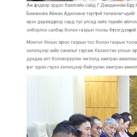
Аж үйлдвэр эрдэс баялгийн сайд Г.Дамдинням Бүгд 
Бижанова Айжан Адиловна тэргүүтэй төлөөлөгчдийг хү
ирэх дөрөвдүгээр сард тус улсад хийх төрийн айлчл
олборлох салбар болон газрын тосны бүтээгдэхүүний
Монгол Улсын зүгээс газрын тос болон газрын тосны 
хэлэлцээр хийх саналыг гаргаж Казахстан улсын зү
дундаа алт боловсруулах чиглэлд хамтран ажиллах
үсэг зурах гэрээ хэлэлцээр байгуулан хамтран ажил