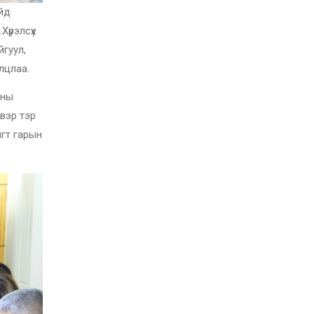
айд
Хүрэлсүх
йгуул,
лцлаа.
аны
вэр тэр
гт гарын