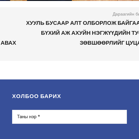
Дараагийн б
ХУУЛЬ БУСААР АЛТ ОЛБОРЛОЖ БАЙГА
БҮХИЙ АЖ АХУЙН НЭГЖҮҮДИЙН Т
 АВАХ
ЗӨВШӨӨРЛИЙГ ЦУЦ
ХОЛБОО БАРИХ