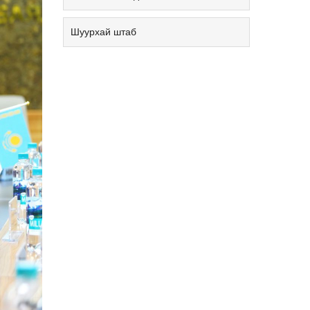
Шуурхай штаб