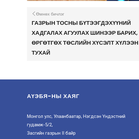
Өмнөх бичлэг
ГАЗРЫН ТОСНЫ БҮТЭЭГДЭХҮҮНИЙ
ХАДГАЛАХ АГУУЛАХ ШИНЭЭР БАРИХ,
ӨРГӨТГӨХ ТӨСЛИЙН ХҮСЭЛТ ХҮЛЭЭН
ТУХАЙ
АҮЭБЯ-НЫ ХАЯГ
Монгол улс, Улаанбаатар, Нэгдсэн Үндэстний
гудамж-5/2,
Засгийн газрын II байр