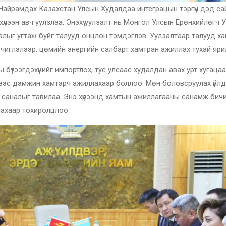
Найрамдах Казахстан Улсын Худалдаа интеграцын тэргүүн дэд с
лээн авч уулзлаа. Энэхүү уулзалт нь Монгол Улсын Ерөнхийлөгч У.
алыг угтаж буйг талууд онцлон тэмдэглэв. Уулзалтаар талууд ха
 чиглэлээр, цөмийн энергийн салбарт хамтран ажиллах тухай яри
бүтээгдэхүүнийг импортлох, тус улсаас худалдан авах урт хугаца
гээс дэмжин хамтарч ажиллахаар боллоо. Мөн боловсруулах үйлд
 саналыг тавилаа. Энэ хүрээнд хамтын ажиллагааны санамж бичи
лахаар тохиролцлоо.