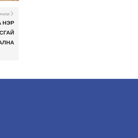
ичлэг
А НЭР
УСГАЙ
АЛНА