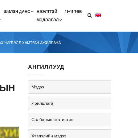
ШИЛЭН ДАНС
НЭЭЛТТЭЙ
11-11 ТӨВ
МЭДЭЭЛЭЛ
агааны хөтөлбөр
лэлт
ан гэрээ
ө
Салбарын жендерийн бодлого
ЛАХ ЧИГЛЭЛД ХАМТРАН АЖИЛЛАНА
АНГИЛЛУУД
РЫН
Мэдээ
Ярилцлага
Салбарын статистик
Хэвлэлийн мэдээ