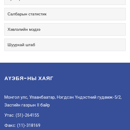
Салбарын статистик
Хэвлэлийн мэдээ
Шуурхай штаб
АҮЭБЯ-НЫ ХАЯГ
Монгол улс, Улаанбаатар, Нэгдсэн Үндэстний гудамж-5/2,
Засгийн газрын II байр
Утас: (51)-264155
Факс: (11)-318169