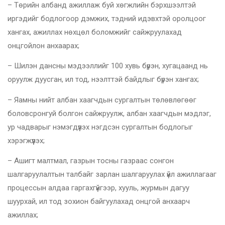
– Төрийн албанд ажиллаж буй хөгжлийн бэрхшээлтэй
иргэдийг бодлогоор дэмжих, тэдний идэвхтэй оролцоог
хангах, ажиллах нөхцөл боломжийг сайжруулахад
онцгойлон анхаарах;
– Шилэн дансны мэдээллийг 100 хувь бүрэн, хугацаанд нь
оруулж дуусган, ил тод, нээлттэй байдлыг бүрэн хангах;
– Яамны нийт албан хаагчдын сургалтын төлөвлөгөөг
боловсронгуй болгон сайжруулж, албан хаагчдын мэдлэг,
ур чадварыг нэмэгдүүлэх нэгдсэн сургалтын бодлогыг
хэрэгжүүлэх;
– Ашигт малтмал, газрын тосны газраас сонгон
шалгаруулалтын талбайг зарлан шалгаруулах үйл ажиллагааг
процессын алдаа гаргахгүйгээр, хууль, журмын дагуу
шуурхай, ил тод зохион байгуулахад онцгой анхаарч
ажиллах;