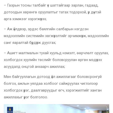
– Газрын тосны талбайг үе шаттайгаар зарлан, гадаад,
дотоодын хөрөнгө оруулалтыг татах тодорхой, үр дүнтэй
арга хэмжээг хэрэгжүүлэх;
– Аж үйлдвэр, эрдэс баялгийн салбарын нэгдсэн
мэдээллийн системийн хөгжүүлэлтийг эрчимжүүлж, мэдээллийн
санг яаралтай бүрдүүлж дуусгах;
– Ашигт малтмалын тухай хуульд нэмэлт, өөрчлөлт оруулах,
холбогдох хуулийн төслийг боловсруулан өргөн мэдүүлэх
асуудалд онцгой анхаарч ажиллах;
Мөн байгууллагын дотоод үйл ажиллагааг боловсронгуй
болгох, ажлын уялдаа холбоог сайжруулах чиглэлээр
холбогдох үүрэг, даалгавруудыг өгч, хэрэгжилтийг ханган
ажиллахыг үүрэг болголоо.