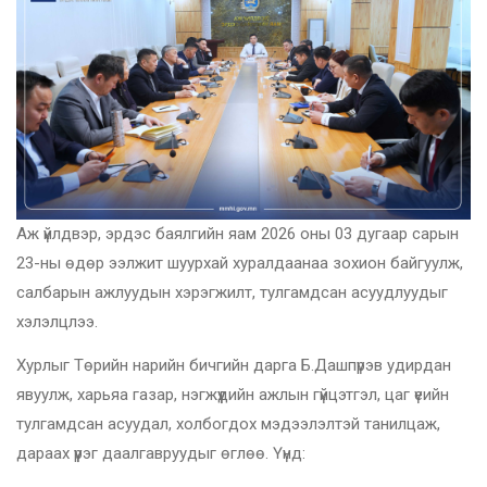
Аж үйлдвэр, эрдэс баялгийн яам 2026 оны 03 дугаар сарын
23-ны өдөр ээлжит шуурхай хуралдаанаа зохион байгуулж,
салбарын ажлуудын хэрэгжилт, тулгамдсан асуудлуудыг
хэлэлцлээ.
Хурлыг Төрийн нарийн бичгийн дарга Б.Дашпүрэв удирдан
явуулж, харьяа газар, нэгжүүдийн ажлын гүйцэтгэл, цаг үеийн
тулгамдсан асуудал, холбогдох мэдээлэлтэй танилцаж,
дараах үүрэг даалгавруудыг өглөө. Үүнд: