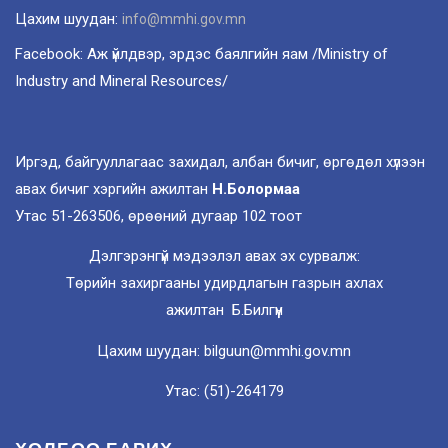
Цахим шуудан:
info@mmhi.gov.mn
Facebook: Аж үйлдвэр, эрдэс баялгийн яам /Ministry of
Industry and Mineral Resources/
Иргэд, байгууллагаас захидал, албан бичиг, өргөдөл хүлээн
авах бичиг хэргийн ажилтан
Н.Болормаа
Утас 51-263506, өрөөний дугаар 102 тоот
Дэлгэрэнгүй мэдээлэл авах эх сурвалж:
Төрийн захиргааны удирдлагын газрын ахлах
ажилтан Б.Билгүүн
Цахим шуудан: bilguun@mmhi.gov.mn
Утас: (51)-264179