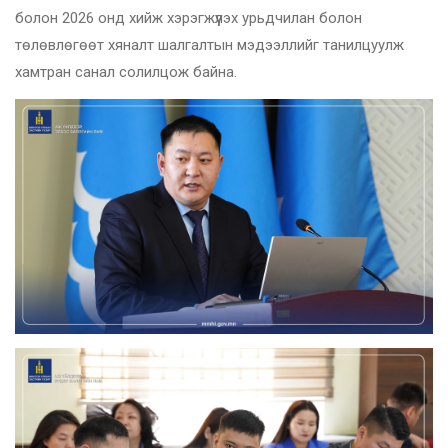
болон 2026 онд хийж хэрэгжүүлэх урьдчилан болон
төлөвлөгөөт хяналт шалгалтын мэдээллийг танилцуулж
хамтран санал солилцож байна.