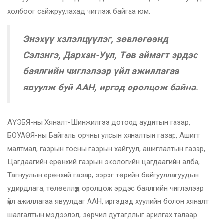
холбоог сайжруулахад чиглэж байгаа юм.
Энэхүү хэлэлцүүлэг, зөвлөгөөнд
Сэлэнгэ, Дархан-Уул, Төв аймагт эрдэс
баялгийн чиглэлээр үйл ажиллагаа
явуулж буй ААН, иргэд оролцож байна.
АҮЭБЯ-ны Хяналт-Шинжилгээ дотоод аудитын газар,
БОУАӨЯ-ны Байгаль орчны улсын хяналтын газар, Ашигт
малтмал, газрын тосны газрын хайгуул, ашиглалтын газар,
Цагдаагийн ерөнхий газрын экологийн цагдаагийн алба,
Тагнуулын ерөнхий газар, зэрэг төрийн байгууллагуудын
удирдлага, төлөөллүүд оролцож эрдэс баялгийн чиглэлээр
үйл ажиллагаа явуулдаг ААН, иргэдэд хуулийн болон хяналт
шалгалтын мэдээлэл, зөрчил дутагдлыг арилгах талаар