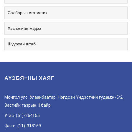
Салбарын статистик
Хэвлэлийн мэдээ
Шуурхай штаб
АҮЭБЯ-НЫ ХАЯГ
Монгол улс, Улаанбаатар, Нэгдсэн Үндэстний гудамж-5/2,
Засгийн газрын II байр
Утас: (51)-264155
Факс: (11)-318169