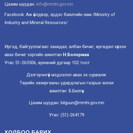
Цахим шуудан:
info@mmhi.gov.mn
Facebook: Аж үйлдвэр, эрдэс баялгийн яам /Ministry of
Industry and Mineral Resources/
Иргэд, байгууллагаас захидал, албан бичиг, өргөдөл хүлээн
авах бичиг хэргийн ажилтан
Н.Болормаа
Утас 51-263506, өрөөний дугаар 102 тоот
Дэлгэрэнгүй мэдээлэл авах эх сурвалж:
Төрийн захиргааны удирдлагын газрын ахлах
ажилтан Б.Билгүүн
Цахим шуудан: bilguun@mmhi.gov.mn
Утас: (51)-264179
ХОЛБОО БАРИХ