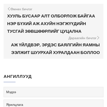
Өмнөх бичлэг
ХУУЛЬ БУСААР АЛТ ОЛБОРЛОЖ БАЙГАА
НЭР БҮХИЙ АЖ АХУЙН НЭГЖҮҮДИЙН
ТУСГАЙ ЗӨВШӨӨРЛИЙГ ЦУЦАЛНА
Дараагийн бичлэг
АЖ ҮЙЛДВЭР, ЭРДЭС БАЯЛГИЙН ЯАМНЫ
ЭЭЛЖИТ ШУУРХАЙ ХУРАЛДААН БОЛЛОО
АНГИЛЛУУД
Мэдээ
Ярилцлага