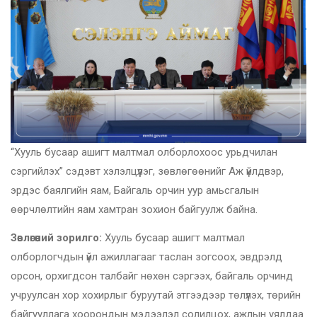
“Хууль бусаар ашигт малтмал олборлохоос урьдчилан
сэргийлэх” сэдэвт хэлэлцүүлэг, зөвлөгөөнийг Аж үйлдвэр,
эрдэс баялгийн яам, Байгаль орчин уур амьсгалын
өөрчлөлтийн яам хамтран зохион байгуулж байна.
Зөвлөгөөний зорилго:
Хууль бусаар ашигт малтмал
олборлогчдын үйл ажиллагааг таслан зогсоох, эвдрэлд
орсон, орхигдсон талбайг нөхөн сэргээх, байгаль орчинд
учруулсан хор хохирлыг буруутай этгээдээр төлүүлэх, төрийн
байгууллага хоорондын мэдээлэл солилцох, ажлын уялдаа