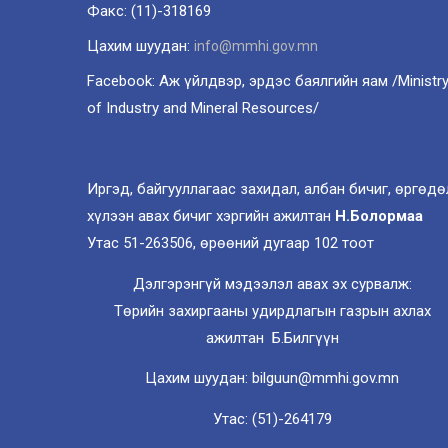
Факс: (11)-318169
Цахим шуудан:
info@mmhi.gov.mn
Facebook: Аж үйлдвэр, эрдэс баялгийн яам /Ministr
of Industry and Mineral Resources/
Иргэд, байгууллагаас захидал, албан бичиг, өргөдө
хүлээн авах бичиг хэргийн ажилтан
Н.Болормаа
Утас 51-263506, өрөөний дугаар 102 тоот
Дэлгэрэнгүй мэдээлэл авах эх сурвалж:
Төрийн захиргааны удирдлагын газрын ахлах
ажилтан Б.Билгүүн
Цахим шуудан: bilguun@mmhi.gov.mn
Утас: (51)-264179