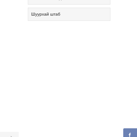
Шуурхай штаб