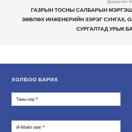
Дараагийн б
ГАЗРЫН ТОСНЫ САЛБАРЫН МЭРГЭШ
ЗӨВЛӨХ ИНЖЕНЕРИЙН ЗЭРЭГ СУНГАХ, 
СУРГАЛТАД УРЬЖ Б
ХОЛБОО БАРИХ