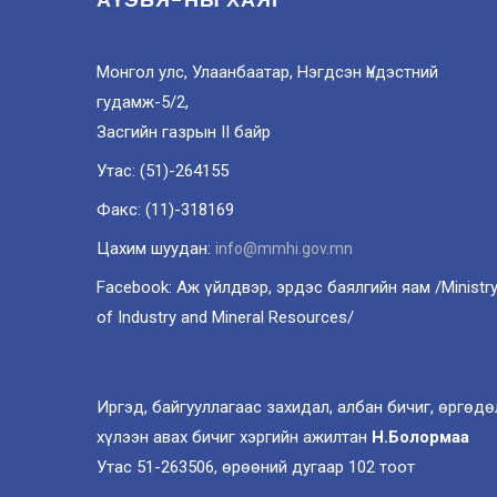
Монгол улс, Улаанбаатар, Нэгдсэн Үндэстний
гудамж-5/2,
Засгийн газрын II байр
Утас: (51)-264155
Факс: (11)-318169
Цахим шуудан:
info@mmhi.gov.mn
Facebook: Аж үйлдвэр, эрдэс баялгийн яам /Ministr
of Industry and Mineral Resources/
Иргэд, байгууллагаас захидал, албан бичиг, өргөдө
хүлээн авах бичиг хэргийн ажилтан
Н.Болормаа
Утас 51-263506, өрөөний дугаар 102 тоот