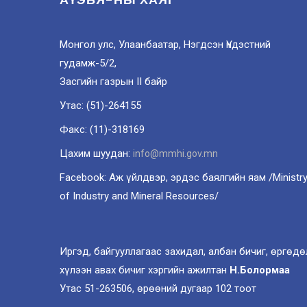
Монгол улс, Улаанбаатар, Нэгдсэн Үндэстний
гудамж-5/2,
Засгийн газрын II байр
Утас: (51)-264155
Факс: (11)-318169
Цахим шуудан:
info@mmhi.gov.mn
Facebook: Аж үйлдвэр, эрдэс баялгийн яам /Ministr
of Industry and Mineral Resources/
Иргэд, байгууллагаас захидал, албан бичиг, өргөдө
хүлээн авах бичиг хэргийн ажилтан
Н.Болормаа
Утас 51-263506, өрөөний дугаар 102 тоот