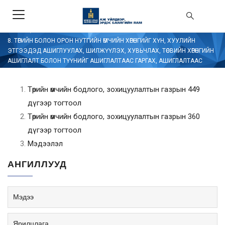
ЭХЛЭЛ
/
8. ТӨРИЙН БОЛОН ОРОН НУТГИЙН ӨМЧИЙН ХӨРӨНГИЙГ ХҮН, ХУУЛИЙН
ЭТГЭЭДЭД АШИГЛУУЛАХ, ШИЛЖҮҮЛЭХ, ХУВЬЧЛАХ, ТӨСВИЙН ХӨРӨНГИЙН
АШИГЛАЛТ БОЛОН ТҮҮНИЙГ АШИГЛАЛТААС ГАРГАХ, АШИГЛАЛТААС
ГАРГАСНААС ОРСОН ОРЛОГЫН ТАЛААРХ МЭДЭЭЛЭЛ
Төрийн өмчийн бодлого, зохицуулалтын газрын 449
дүгээр тогтоол
Төрийн өмчийн бодлого, зохицуулалтын газрын 360
дүгээр тогтоол
Мэдээлэл
АНГИЛЛУУД
Мэдээ
Ярилцлага