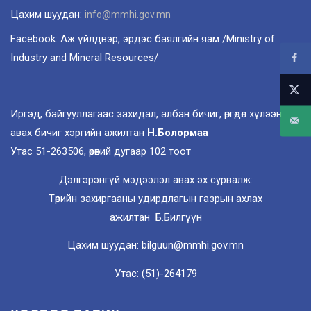
Цахим шуудан:
info@mmhi.gov.mn
Facebook: Аж үйлдвэр, эрдэс баялгийн яам /Ministry of
Industry and Mineral Resources/
Иргэд, байгууллагаас захидал, албан бичиг, өргөдөл хүлээн
авах бичиг хэргийн ажилтан
Н.Болормаа
Утас 51-263506, өрөөний дугаар 102 тоот
Дэлгэрэнгүй мэдээлэл авах эх сурвалж:
Төрийн захиргааны удирдлагын газрын ахлах
ажилтан Б.Билгүүн
Цахим шуудан: bilguun@mmhi.gov.mn
Утас: (51)-264179