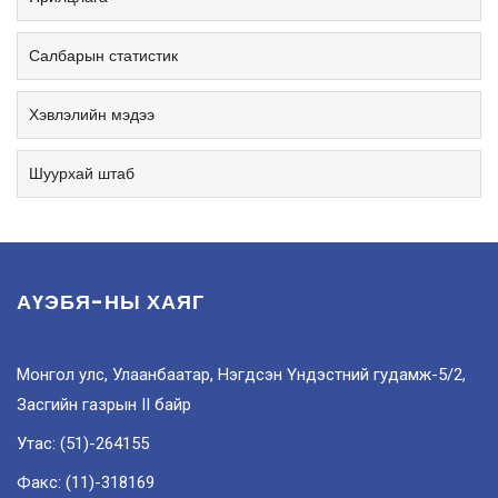
Салбарын статистик
Хэвлэлийн мэдээ
Шуурхай штаб
АҮЭБЯ-НЫ ХАЯГ
Монгол улс, Улаанбаатар, Нэгдсэн Үндэстний гудамж-5/2,
Засгийн газрын II байр
Утас: (51)-264155
Факс: (11)-318169