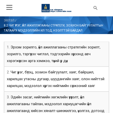
ЭХЛЭЛ
/
8.2 ЧИГ ҮҮРЭГ, ҮЙЛ АЖИЛЛАГААНЫ СТРАТЕГИ, ЗОХИОН БАЙГУУЛАЛТЫН
ТАЛААРХ МЭДЭЭЛЛИЙН ИЛ ТОД, НЭЭЛТТЭЙ БАЙДАЛ
1.
Эрхэм зорилго, үйл ажиллагааны стратегийн зорилт,
зорилго, тэргүүлэх чиглэл, тэдгээрийн хүрээнд авч
хэрэгжүүлсэн арга хэмжээ, түүний үр дүн
2.
Чиг үүрэг, бүтэц, зохион байгуулалт, хаяг, байршил,
харилцах утасны дугаар, шуудангийн хаяг, олон нийттэй
харилцах, мэдээлэл хүргэх нийгмийн сүлжээний хаяг
3.
Эдийн засаг, нийгмийн хөгжлийн үзүүлэлт, үйл
ажиллагааны тайлан, мэдээлэл хариуцагчийн үйл
ажиллагаанд хийсэн хяналт-шинжилгээ, үнэлгээ, дотоод