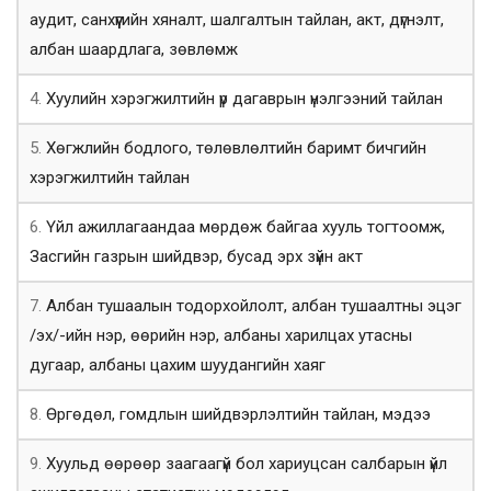
аудит, санхүүгийн хяналт, шалгалтын тайлан, акт, дүгнэлт,
албан шаардлага, зөвлөмж
4.
Хуулийн хэрэгжилтийн үр дагаврын үнэлгээний тайлан
5.
Хөгжлийн бодлого, төлөвлөлтийн баримт бичгийн
хэрэгжилтийн тайлан
6.
Үйл ажиллагаандаа мөрдөж байгаа хууль тогтоомж,
Засгийн газрын шийдвэр, бусад эрх зүйн акт
7.
Албан тушаалын тодорхойлолт, албан тушаалтны эцэг
/эх/-ийн нэр, өөрийн нэр, албаны харилцах утасны
дугаар, албаны цахим шуудангийн хаяг
8.
Өргөдөл, гомдлын шийдвэрлэлтийн тайлан, мэдээ
9.
Хуульд өөрөөр заагаагүй бол хариуцсан салбарын үйл