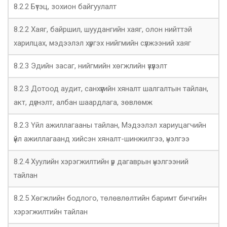
8.2.2 Бүтэц, зохион байгуулалт
8.2.2 Хаяг, байршил, шуудангийн хаяг, олон нийттэй
харилцах, мэдээлэл хүргэх нийгмийн сүлжээний хаяг
8.2.3 Эдийн засаг, нийгмийн хөгжлийн үзүүлэлт
8.2.3 Дотоод аудит, санхүүгийн хяналт шалгалтын тайлан,
акт, дүгнэлт, албан шаардлага, зөвлөмж
8.2.3 Үйл ажиллагааны тайлан, Мэдээлэл хариуцагчийн
үйл ажиллагаанд хийсэн хяналт-шинжилгээ, үнэлгээ
8.2.4 Хуулийн хэрэгжилтийн үр дагаврын үнэлгээний
тайлан
8.2.5 Хөгжлийн бодлого, төлөвлөлтийн баримт бичгийн
хэрэгжилтийн тайлан