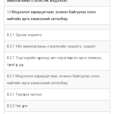
ажиллагааны статистик мэдээлэл
10.
Mэдээлэл хариуцагчаас зохион байгуулах олон
нийтийн арга хэмжээний хөтөлбөр
8.2.1 Эрхэм зорилго
8.2.1 Үйл ажиллагааны стратегийн зорилго, зорилт
8.2.1 Тэдгээрийн хүрээнд авч хэрэгжүүлсэн арга хэмжээ,
түүний үр дүн
8.2.1 Мэдээлэл хариуцагчаас зохион байгуулах олон
нийтийн арга хэмжээний хөтөлбөр
8.2.1 Тэргүүлэх чиглэл
8.2.2 Чиг үүрэг