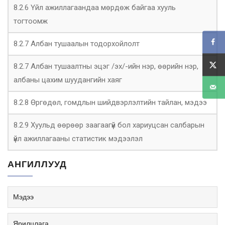
8.2.6 Үйл ажиллагаандаа мөрдөж байгаа хууль
тогтоомж
8.2.7 Албан тушаалын тодорхойлолт
8.2.7 Албан тушаалтны эцэг /эх/-ийн нэр, өөрийн нэр,
албаны цахим шуудангийн хаяг
8.2.8 Өргөдөл, гомдлын шийдвэрлэлтийн тайлан, мэдээ
8.2.9 Хуульд өөрөөр заагаагүй бол хариуцсан салбарын
үйл ажиллагааны статистик мэдээлэл
АНГИЛЛУУД
Мэдээ
Ярилцлага