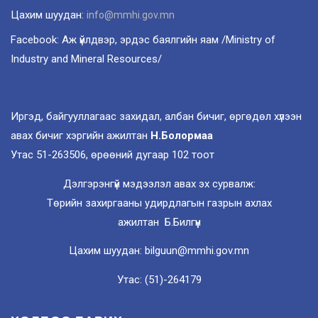
Цахим шуудан:
info@mmhi.gov.mn
Facebook: Аж үйлдвэр, эрдэс баялгийн яам /Ministry of
Industry and Mineral Resources/
Иргэд, байгууллагаас захидал, албан бичиг, өргөдөл хүлээн
авах бичиг хэргийн ажилтан
Н.Болормаа
Утас 51-263506, өрөөний дугаар 102 тоот
Дэлгэрэнгүй мэдээлэл авах эх сурвалж:
Төрийн захиргааны удирдлагын газрын ахлах
ажилтан Б.Билгүүн
Цахим шуудан: bilguun@mmhi.gov.mn
Утас: (51)-264179