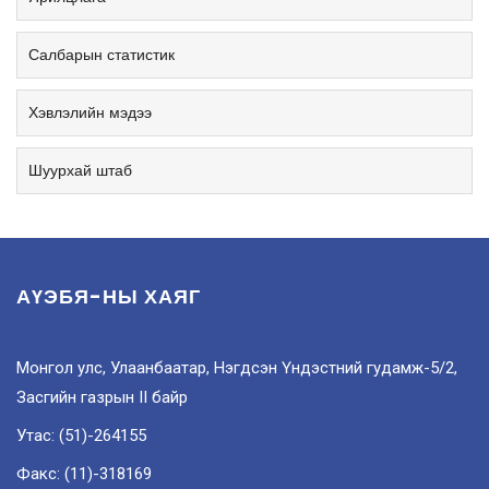
Салбарын статистик
Хэвлэлийн мэдээ
Шуурхай штаб
АҮЭБЯ-НЫ ХАЯГ
Монгол улс, Улаанбаатар, Нэгдсэн Үндэстний гудамж-5/2,
Засгийн газрын II байр
Утас: (51)-264155
Факс: (11)-318169