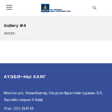
Gallery #4
ЭХЛЭЛ
/
GALLERY #4
АҮЭБЯ-НЫ ХАЯГ
Монгол улс, Улаанбаатар, Нэгдсэн Үндэстний гудамж-5/2,
Засгийн газрын II байр
Утас: (51)-264155