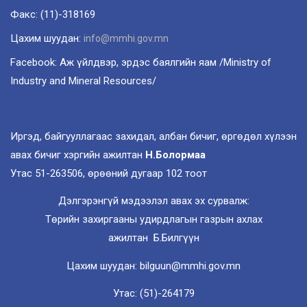
Факс: (11)-318169
Цахим шуудан:
info@mmhi.gov.mn
Facebook: Аж үйлдвэр, эрдэс баялгийн яам /Ministry of
Industry and Mineral Resources/
Иргэд, байгууллагаас захидал, албан бичиг, өргөдөл хүлээн
авах бичиг хэргийн ажилтан
Н.Болормаа
Утас 51-263506, өрөөний дугаар 102 тоот
Дэлгэрэнгүй мэдээлэл авах эх сурвалж:
Төрийн захиргааны удирдлагын газрын ахлах
ажилтан Б.Билгүүн
Цахим шуудан: bilguun@mmhi.gov.mn
Утас: (51)-264179